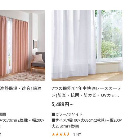
遮熱保温・遮音1級遮
7つの機能で1年中快適レースカーテ
ン(防炎・抗菌・防カビ・UVカッ
ト・目隠し・遮熱保温)
5,489円～
展開
■カラー/ホワイト
×丈70cm(2枚組)～幅200×
■サイズ/幅100×丈68cm(2枚組)～幅200×
)
丈258cm(1枚物)
件
14
件