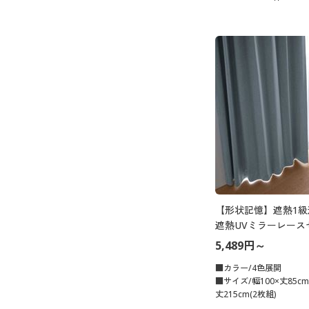
【形状記憶】遮熱1級
遮熱UVミラーレース
5,489円～
■カラー/4色展開
■サイズ/幅100×丈85cm
丈215cm(2枚組)