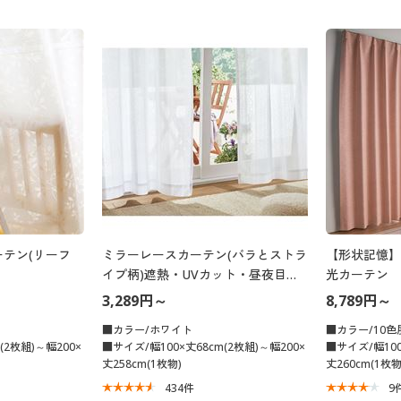
テン(リーフ
ミラーレースカーテン(バラとストラ
【形状記憶】
イプ柄)遮熱・UVカット・昼夜目隠
光カーテン
し
3,289円～
8,789円～
■カラー/ホワイト
■カラー/10色
(2枚組)～幅200×
■サイズ/幅100×丈68cm(2枚組)～幅200×
■サイズ/幅100
丈258cm(1枚物)
丈260cm(1枚物
434
件
9