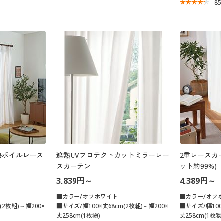
8
熱ボイルレース
遮熱UVプロテクトカットミラーレー
2重レースカ
スカーテン
ット約99%)
3,839円～
4,389円～
■カラー/オフホワイト
■カラー/オフ
(2枚組)～幅200×
■サイズ/幅100×丈68cm(2枚組)～幅200×
■サイズ/幅100
丈258cm(1枚物)
丈258cm(1枚物