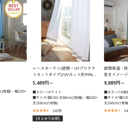
レースカーテン(遮熱・UVプロテク
遮熱保温・防
トカットタイプ)/UVカット約99%・
色をイメージ
昼夜目隠し・節電対策
5,489円～
9,889円～
(2枚組)～幅200×
■カラー/ホワイト
■カラー/16色
■サイズ/幅100×丈68cm(2枚組)～幅200×
■サイズ/幅100
丈258cm(1枚物)
丈260cm(1枚物
243
件
3
【まとめてお得】