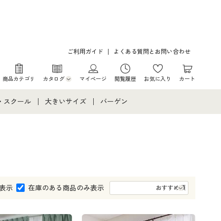
ご利用ガイド
よくある質問とお問い合わせ
商品カテゴリ
カタログ
マイページ
閲覧履歴
お気に入り
カート
カタログ・チラシからのご注文
・スクール
大きいサイズ
バーゲン
デジタルカタログ
て
・スクールすべて
大きいサイズ通販すべて
バーゲンセール
カタログ無料プレゼント
メント
・学生服
大きいサイズ レディース服
シークレットセール
ニア・ティーンズ下着
大きいサイズ レディース下着
表示
在庫のある商品のみ表示
大きいサイズ メンズ