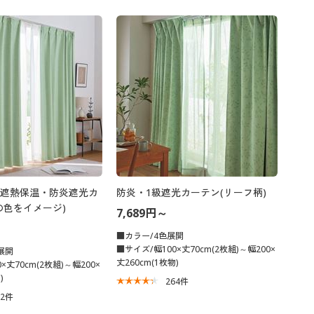
遮熱保温・防炎遮光カ
防炎・1級遮光カーテン(リーフ柄)
の色をイメージ)
7,689円～
■カラー/4色展開
■サイズ/幅100×丈70cm(2枚組)～幅200×
展開
丈260cm(1枚物)
×丈70cm(2枚組)～幅200×
)
264
件
02
件