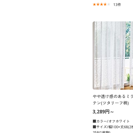
13
件
やや透け感のあるミ
テン(ツタリーフ柄)
3,289円～
■カラー/オフホワイト
■サイズ/幅100×丈68(2
258(1枚物)