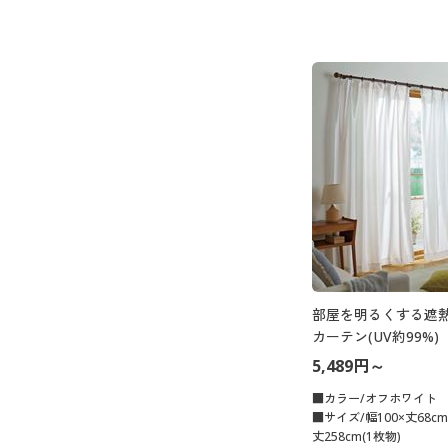
部屋を明るくする遮
カーテン(UV約99%)
5,489円～
■カラー/オフホワイト
■サイズ/幅100×丈68cm
丈258cm(1枚物)