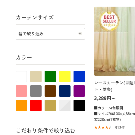
カーテンサイズ
カラー
レースカーテン(目隠
ト・防炎)
3,289円～
■カラー/4色展開
■サイズ/幅100×丈88cm
丈228cm(1枚物)
913
件
こだわり条件で絞り込む