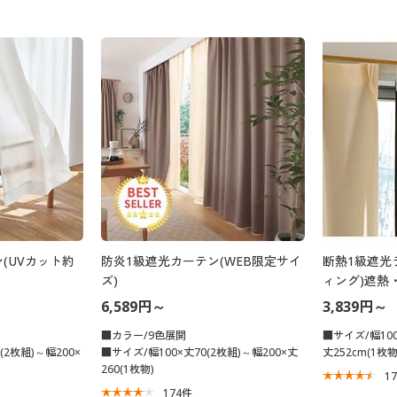
(UVカット約
防炎1級遮光カーテン(WEB限定サイ
断熱1級遮光
ズ)
ィング)遮熱
カーテンの裏
6,589円～
3,839円～
■カラー/9色展開
■サイズ/幅100
(2枚組)～幅200×
■サイズ/幅100×丈70(2枚組)～幅200×丈
丈252cm(1枚物
260(1枚物)
1
174
件