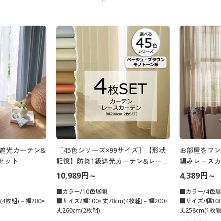
遮光カーテン&
［45色シリーズ×99サイズ］【形状
お部屋をワン
セット
記憶】防炎1級遮光カーテン&レース
編みレースカ
カーテンセット(ベージュ・ブラウ
10,989円～
4,389円～
ン・モノトーン系)
■カラー/10色展開
■カラー/4色
(4枚組)～幅200×
■サイズ/幅100×丈70cm(4枚組)～幅200×
■サイズ/幅100
丈260cm(2枚組)
丈258cm(1枚物