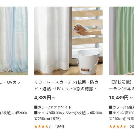
し・UVカッ
ミラーレースカーテン(抗菌・防カ
【形状記憶】
ビ・遮熱・UVカット)/窓の結露・梅
ーテン(日本
雨のカビ対策
4,389円～
10,439円～
■カラー/オフホワイト
■カラー/16色
(2枚組)～幅200×
■サイズ/幅100×丈68cm(2枚組)～幅200×
■サイズ/幅100
丈258cm(1枚物)
丈260cm(1枚物
186
件
2