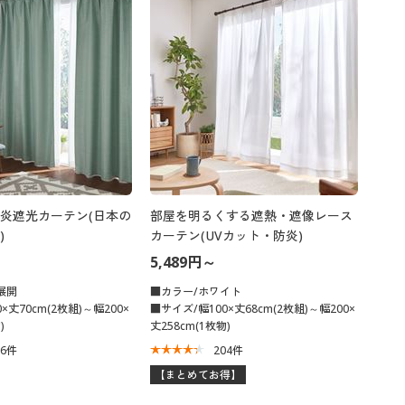
大きいサイズ 事務・制服
炎遮光カーテン(日本の
部屋を明るくする遮熱・遮像レース
)
カーテン(UVカット・防炎)
5,489円～
展開
■カラー/ホワイト
×丈70cm(2枚組)～幅200×
■サイズ/幅100×丈68cm(2枚組)～幅200×
)
丈258cm(1枚物)
46
件
204
件
【まとめてお得】