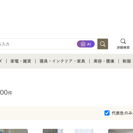
詳細検索
ズ
家電・雑貨
寝具・インテリア・家具
美容・健康
制服
て
ズ通販すべて
家電・雑貨すべて
寝具・インテリア・家具通販すべて
美容・健康通販すべ
制服
ズファッション
家電
家具・収納
美容・健康・サプリ
制服
00
件
ズ下着
キッチン・雑貨・日用品
寝具・ベッド
ジュ
代表色のみ
着
カーテン・ラグ・ファブリック