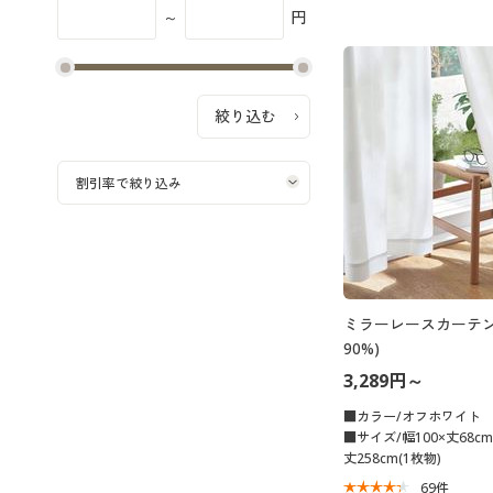
～
円
ミラーレースカーテン
90%)
3,289円～
■カラー/オフホワイト
■サイズ/幅100×丈68cm
丈258cm(1枚物)
69
件