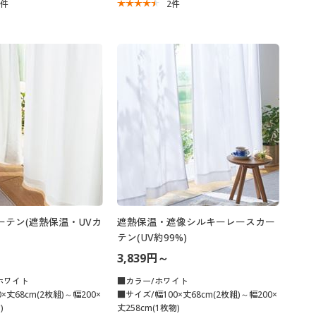
5
件
2
件
ーテン(遮熱保温・UVカ
遮熱保温・遮像シルキーレースカー
テン(UV約99%)
3,839円～
ホワイト
■カラー/ホワイト
×丈68cm(2枚組)～幅200×
■サイズ/幅100×丈68cm(2枚組)～幅200×
)
丈258cm(1枚物)