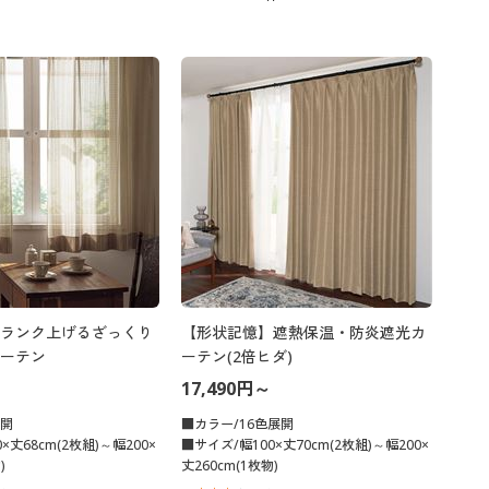
ランク上げるざっくり
【形状記憶】遮熱保温・防炎遮光カ
ーテン
ーテン(2倍ヒダ)
17,490円～
展開
■カラー/16色展開
×丈68cm(2枚組)～幅200×
■サイズ/幅100×丈70cm(2枚組)～幅200×
)
丈260cm(1枚物)