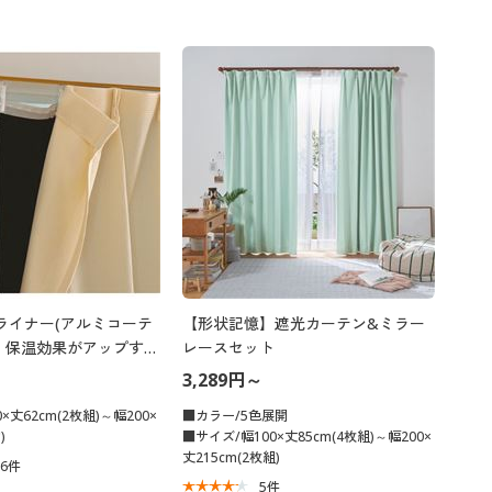
ライナー(アルミコーテ
【形状記憶】遮光カーテン&ミラー
・保温効果がアップする
レースセット
地
3,289円～
×丈62cm(2枚組)～幅200×
■カラー/5色展開
)
■サイズ/幅100×丈85cm(4枚組)～幅200×
丈215cm(2枚組)
76
件
5
件