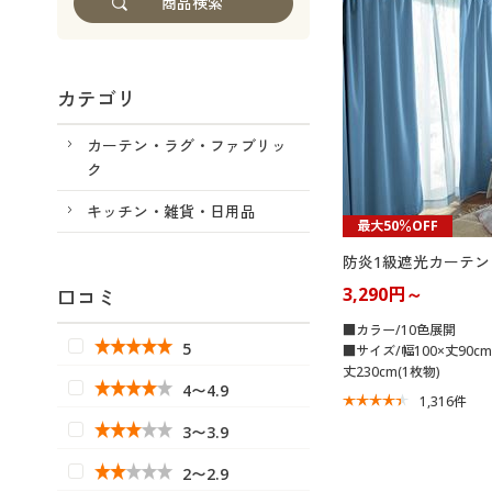
カテゴリ
カーテン・ラグ・ファブリッ
ク
キッチン・雑貨・日用品
最大50％OFF
防炎1級遮光カーテン
3,290円～
口コミ
■カラー/10色展開
5
■サイズ/幅100×丈90cm
丈230cm(1枚物)
4〜4.9
1,316
件
3〜3.9
2〜2.9