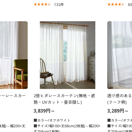
132
件
6
ラーレースカー
2倍ヒダレースカーテン(無地・遮
透け感のある
熱・UVカット・昼目隠し)
(リーフ柄)
3,839円～
3,289円～
■カラー/オフホワイト
■カラー/オフ
枚組)～幅200×丈
■サイズ/幅100×丈68cm(2枚組)～幅200×
■サイズ/幅100
丈258cm(1枚物)
丈258cm(1枚物