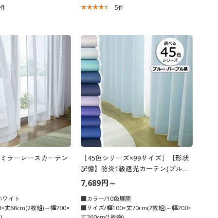
3
件
5
件
ミラーレースカーテン
［45色シリーズ×99サイズ］【形状
記憶】防炎1級遮光カーテン(ブル
ー・パープル系)/日本製・無地
7,689円～
ホワイト
■カラー/10色展開
×丈68cm(2枚組)～幅200×
■サイズ/幅100×丈70cm(2枚組)～幅200×
)
丈260cm(1枚物)