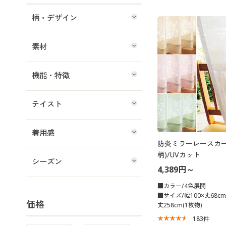
柄・デザイン
素材
機能・特徴
テイスト
着用感
防炎ミラーレースカー
柄)/UVカット
シーズン
4,389円～
■カラー/4色展開
■サイズ/幅100×丈68cm
価格
丈258cm(1枚物)
183
件