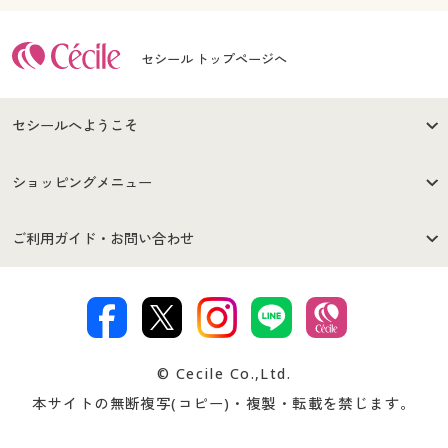
セシール トップページへ
セシールへようこそ
はじめての方へ
ご利用環境について
ショッピングメニュー
セシールご利用規約
プライバシーポリシー
商品カテゴリ
バーゲンセール
ご利用ガイド・お問い合わせ
特定商取引法に基づく表示
古物営業法に基づく表示
カタログ・チラシからのご注
デジタルカタログ
ご注文は
お届けは
文
著作権・商標について
会社案内
交換・返品は
お支払は
カタログ無料プレゼント
特集一覧
© Cecile Co.,Ltd.
会員登録・お客様情報変更に
お客様番号・パスワードをお
本サイトの無断複写(コピー)・複製・転載を禁じます。
プレゼント＆キャンペーン
サイトマップ
ついて
忘れの場合