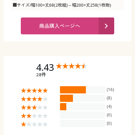
カタログ無料プレゼント
■サイズ/幅100×丈68(2枚組)～幅200×丈258(1枚物)
マイページ
会員メニュー
商品購入ページへ
閲覧履歴
マイページ
お気に入り
閲覧履歴
サポート
お気に入り
4.43
ご利用ガイド
28件
サポート
(16)
よくある質問とお問い合わせ
ご利用ガイド
(8)
(4)
よくある質問とお問い合わせ
(0)
(0)