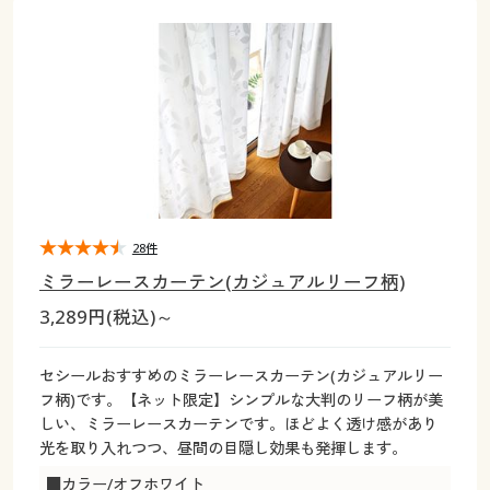
大きいサイズ
制服・スクールすべて
美容・健康・サプリメント
寝具・ベッド
制服・スクール
美容・健康通販すべて
家具・収納
キッチン・雑貨・日用品
バーゲン
大きいサイズ通販すべて
制服・学生服
カーテン・ラグ・ファブリック
大きいサイズ
制服・スクールすべて
美容・健康・サプリメント
寝具・ベッド
詳細検索
バーゲンセール
大きいサイズ レディース服
ジュニア・ティーンズ下着
バーゲン
大きいサイズ通販すべて
制服・学生服
カーテン・ラグ・ファブリック
商品カテゴリ一覧
シークレットセール
大きいサイズ レディース下着
詳細検索
バーゲンセール
大きいサイズ レディース服
ジュニア・ティーンズ下着
カタログ
28件
大きいサイズ メンズ
商品カテゴリ一覧
シークレットセール
大きいサイズ レディース下着
ミラーレースカーテン(カジュアルリーフ柄)
カタログ・チラシからのご注文
3,289円(税込)～
カタログ
大きいサイズ 事務・制服
大きいサイズ メンズ
デジタルカタログ
カタログ・チラシからのご注文
セシールおすすめのミラーレースカーテン(カジュアルリー
大きいサイズ 事務・制服
フ柄)です。【ネット限定】シンプルな大判のリーフ柄が美
カタログ無料プレゼント
しい、ミラーレースカーテンです。ほどよく透け感があり
デジタルカタログ
光を取り入れつつ、昼間の目隠し効果も発揮します。
会員メニュー
■カラー/オフホワイト