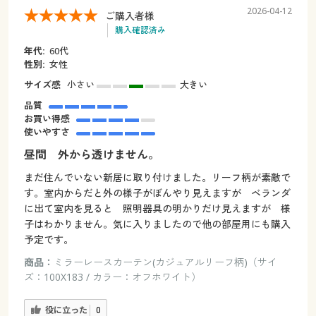
2026-04-12
ご購入者様
購入確認済み
年代:
60代
性別:
女性
サイズ感
小さい
大きい
品質
お買い得感
使いやすさ
昼間 外から透けません。
まだ住んでいない新居に取り付けました。リーフ柄が素敵で
す。室内からだと外の様子がぼんやり見えますが ベランダ
に出て室内を見ると 照明器具の明かりだけ見えますが 様
子はわかりません。気に入りましたので他の部屋用にも購入
予定です。
商品：
ミラーレースカーテン(カジュアルリーフ柄)（サイ
ズ：100X183 / カラー：オフホワイト）
役に立った
0