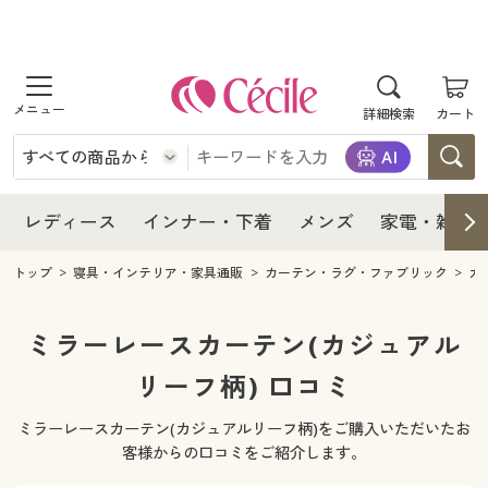
商品を探す
レディース
商品を探す
詳細検索
カート
インナー・下着
レディース通販すべて
レディース
メンズ
インナー・下着通販すべて
レディースファッション
インナー・下着
レディース通販すべて
レディース
インナー・下着
メンズ
家電・雑貨
家電・雑貨
メンズ通販すべて
女性下着
女性下着
メンズ
インナー・下着通販すべて
レディースファッション
トップ
寝具・インテリア・家具通販
カーテン・ラグ・ファブリック
カ
寝具・インテリア・家具
家電・雑貨すべて
メンズファッション
メンズ下着
家電・雑貨
メンズ通販すべて
女性下着
女性下着
ミラーレースカーテン(カジュアル
美容・健康
寝具・インテリア・家具通販すべて
リーフ柄) 口コミ
家電
メンズ下着
ジュニア・ティーンズ下着
寝具・インテリア・家具
家電・雑貨すべて
メンズファッション
メンズ下着
ミラーレースカーテン(カジュアルリーフ柄)をご購入いただいたお
制服・スクール
美容・健康通販すべて
家具・収納
キッチン・雑貨・日用品
美容・健康
寝具・インテリア・家具通販すべて
家電
メンズ下着
客様からの口コミをご紹介します。
ジュニア・ティーンズ下着