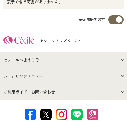
表示できる商品がありません。
表示履歴を残す
セシール トップページへ
セシールへようこそ
はじめての方へ
ご利用環境について
ショッピングメニュー
セシールご利用規約
プライバシーポリシー
商品カテゴリ
バーゲンセール
ご利用ガイド・お問い合わせ
特定商取引法に基づく表示
古物営業法に基づく表示
カタログ・チラシからのご注
デジタルカタログ
ご注文は
お届けは
文
著作権・商標について
会社案内
交換・返品は
お支払は
カタログ無料プレゼント
特集一覧