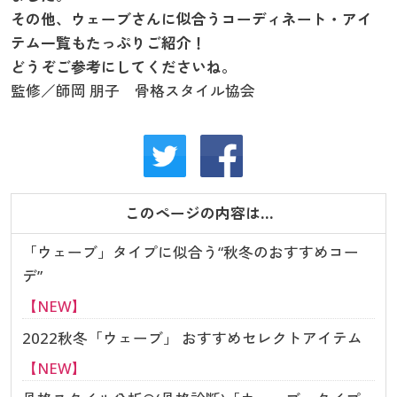
カタログ無料プレゼント
その他、ウェーブさんに似合うコーディネート・アイ
マイページ
テム一覧もたっぷりご紹介！
会員メニュー
どうぞご参考にしてくださいね。
閲覧履歴
マイページ
監修／
師岡 朋子
骨格スタイル協会
お気に入り
閲覧履歴
サポート
お気に入り
このページの内容は…
ご利用ガイド
サポート
「ウェーブ」タイプに似合う“秋冬のおすすめコー
よくある質問とお問い合わせ
ご利用ガイド
デ”
【NEW】
よくある質問とお問い合わせ
2022秋冬「ウェーブ」 おすすめセレクトアイテム
【NEW】