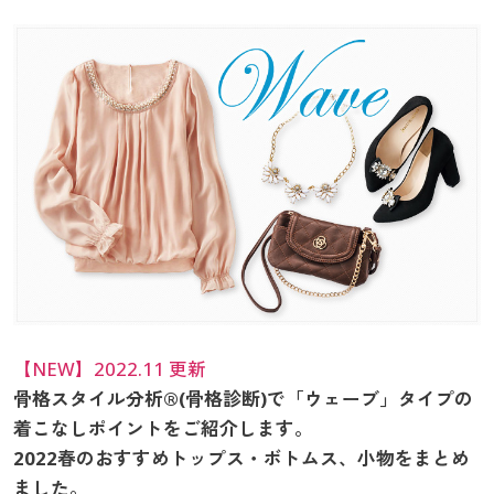
大きいサイズ
制服・スクールすべて
美容・健康・サプリメント
寝具・ベッド
制服・スクール
美容・健康通販すべて
家具・収納
キッチン・雑貨・日用品
バーゲン
大きいサイズ通販すべて
制服・学生服
カーテン・ラグ・ファブリック
大きいサイズ
制服・スクールすべて
美容・健康・サプリメント
寝具・ベッド
詳細検索
バーゲンセール
大きいサイズ レディース服
ジュニア・ティーンズ下着
バーゲン
大きいサイズ通販すべて
制服・学生服
カーテン・ラグ・ファブリック
商品カテゴリ一覧
シークレットセール
大きいサイズ レディース下着
詳細検索
バーゲンセール
大きいサイズ レディース服
ジュニア・ティーンズ下着
カタログ
大きいサイズ メンズ
商品カテゴリ一覧
シークレットセール
大きいサイズ レディース下着
カタログ・チラシからのご注文
カタログ
大きいサイズ 事務・制服
大きいサイズ メンズ
デジタルカタログ
【NEW】2022.11 更新
カタログ・チラシからのご注文
大きいサイズ 事務・制服
骨格スタイル分析®(骨格診断)で「ウェーブ」タイプの
カタログ無料プレゼント
着こなしポイントをご紹介します。
デジタルカタログ
2022春のおすすめトップス・ボトムス、小物をまとめ
会員メニュー
ました。