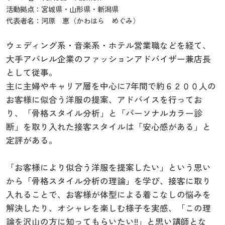
活動拠点：宮城県・山形県・新潟県
代表者名：河原 恵（かわはら めぐみ）
ウェディング系・音楽系・ホテル営業職などを経て、
大手アパレル企業のファッションアドバイザー兼店長
として従事。
主に主婦やキャリア層を中心に7年間で約６２００人の
お客様に似合う洋服の提案、アドバイスを行ってお
り、「骨格スタイル分析」と「パーソナルカラー診
断」を取り入れた接客スタイルは「安心感がある」と
定評がある。
「お客様により似合う洋服を提案したい」という思い
から「骨格スタイル分析の理論」を学び、接客に取り
入れることで、お客様が体型による着こなしの悩みを
解決したり、オシャレを楽しむ様子を実感、「この理
論を沢山の方に知ってもらいたい!!」と思い講師とな