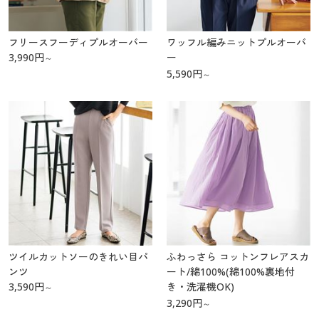
フリースフーディプルオーバー
ワッフル編みニットプルオーバ
3,990
円
ー
～
5,590
円
～
ツイルカットソーのきれい目パ
ふわっさら コットンフレアスカ
ンツ
ート/綿100%(綿100%裏地付
3,590
円
き・洗濯機OK)
～
3,290
円
～