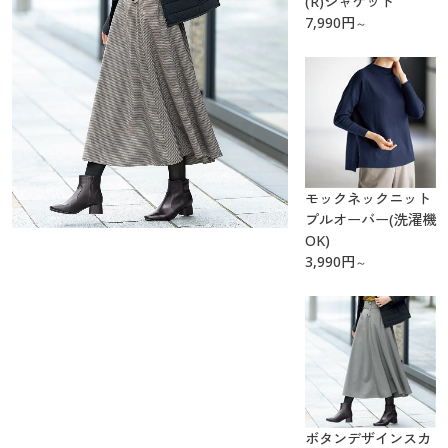
(R)ジャケット
7,990
円
～
モックネックニット
プルオーバー(洗濯機
OK)
3,990
円
～
ボタンデザインスカ