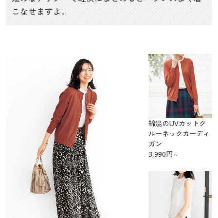
こなせますよ。
綿混のUVカットク
ルーネックカーディ
ガン
3,990
円
～