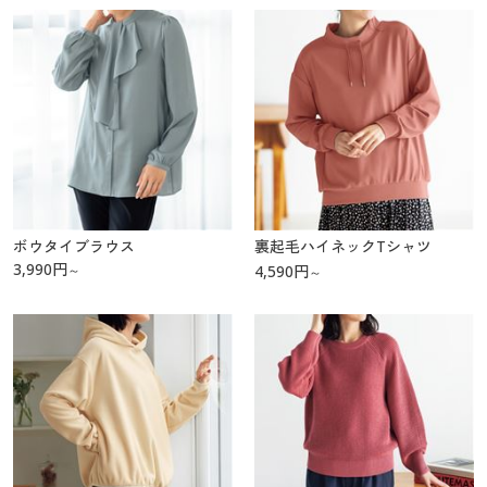
ボウタイブラウス
裏起毛ハイネックTシャツ
3,990
円
～
4,590
円
～