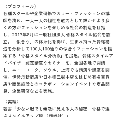
〈プロフィール〉
各種スクールや企業研修でカラー・ファッションの講
師を務め、一人一人の個性を魅力として輝かせより多
くの方がファッションを楽しめる社会の創造を目指
し、2013年8月に一般社団法人 骨格スタイル協会を設
立。「似合う」の体系化を掲げ、生まれ持った骨格構
造を分析して100人100通りの似合うファッションを提
案する「骨格スタイル分析®」を提唱。骨格スタイルア
ドバイザー認定講座やセミナーを、全国各地で開講
し、ニューヨーク、ソウル、上海でも講演や講座を開
催。伊勢丹新宿店や日本橋三越本店をはじめ有名百貨
店や商業施設とのコラボレーションイベントや商品開
発、企業研修などを実施。
〈実績〉
著書『少ない服でも素敵に見える人の秘密 骨格で選
ぶスタイルアップ術 （講談社）』