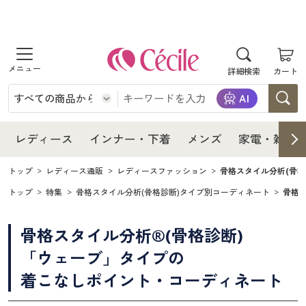
商品を探す
レディース
商品を探す
詳細検索
カート
インナー・下着
レディース通販すべて
レディース
メンズ
インナー・下着通販すべて
レディースファッション
インナー・下着
レディース通販すべて
レディース
インナー・下着
メンズ
家電・雑貨
家電・雑貨
メンズ通販すべて
女性下着
女性下着
メンズ
インナー・下着通販すべて
レディースファッション
トップ
レディース通販
レディースファッション
骨格スタイル分析(骨
トップ
特集
骨格スタイル分析(骨格診断)タイプ別コーディネート
骨格
寝具・インテリア・家具
家電・雑貨すべて
メンズファッション
メンズ下着
家電・雑貨
メンズ通販すべて
女性下着
女性下着
骨格スタイル分析®(骨格診断)
美容・健康
寝具・インテリア・家具通販すべて
家電
メンズ下着
ジュニア・ティーンズ下着
寝具・インテリア・家具
家電・雑貨すべて
メンズファッション
メンズ下着
「ウェーブ」タイプの
制服・スクール
美容・健康通販すべて
家具・収納
着こなしポイント・コーディネート
キッチン・雑貨・日用品
美容・健康
寝具・インテリア・家具通販すべて
家電
メンズ下着
ジュニア・ティーンズ下着