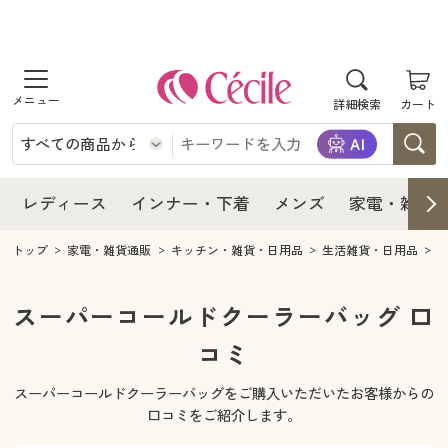
商品を探す
レディース
商品を探す
詳細検索
カート
インナー・下着
レディース通販すべて
レディース
メンズ
インナー・下着通販すべて
レディースファッション
インナー・下着
レディース通販すべて
レディース
インナー・下着
メンズ
家電・雑貨
家電・雑貨
メンズ通販すべて
女性下着
女性下着
メンズ
インナー・下着通販すべて
レディースファッション
トップ
家電・雑貨通販
キッチン・雑貨・日用品
生活雑貨・日用品
寝具・インテリア・家具
家電・雑貨すべて
メンズファッション
メンズ下着
家電・雑貨
メンズ通販すべて
女性下着
女性下着
スーパーコールドクーラーバッグ 口
美容・健康
寝具・インテリア・家具通販すべて
コミ
家電
メンズ下着
ジュニア・ティーンズ下着
寝具・インテリア・家具
家電・雑貨すべて
メンズファッション
メンズ下着
スーパーコールドクーラーバッグをご購入いただいたお客様からの
制服・スクール
美容・健康通販すべて
家具・収納
キッチン・雑貨・日用品
美容・健康
寝具・インテリア・家具通販すべて
家電
メンズ下着
口コミをご紹介します。
ジュニア・ティーンズ下着