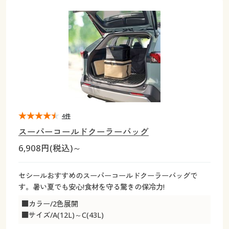
大きいサイズ
制服・スクールすべて
美容・健康・サプリメント
寝具・ベッド
制服・スクール
美容・健康通販すべて
家具・収納
キッチン・雑貨・日用品
バーゲン
大きいサイズ通販すべて
制服・学生服
カーテン・ラグ・ファブリック
大きいサイズ
制服・スクールすべて
美容・健康・サプリメント
寝具・ベッド
詳細検索
バーゲンセール
大きいサイズ レディース服
ジュニア・ティーンズ下着
バーゲン
大きいサイズ通販すべて
制服・学生服
カーテン・ラグ・ファブリック
商品カテゴリ一覧
シークレットセール
大きいサイズ レディース下着
詳細検索
バーゲンセール
大きいサイズ レディース服
ジュニア・ティーンズ下着
カタログ
4件
大きいサイズ メンズ
商品カテゴリ一覧
シークレットセール
大きいサイズ レディース下着
スーパーコールドクーラーバッグ
カタログ・チラシからのご注文
6,908円(税込)～
カタログ
大きいサイズ 事務・制服
大きいサイズ メンズ
デジタルカタログ
カタログ・チラシからのご注文
セシールおすすめのスーパーコールドクーラーバッグで
大きいサイズ 事務・制服
す。暑い夏でも安心!食材を守る驚きの保冷力!
カタログ無料プレゼント
デジタルカタログ
■カラー/2色展開
■サイズ/A(12L)～C(43L)
会員メニュー