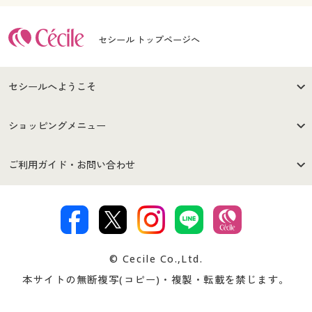
セシール トップページへ
セシールへようこそ
はじめての方へ
ご利用環境について
ショッピングメニュー
セシールご利用規約
プライバシーポリシー
商品カテゴリ
バーゲンセール
ご利用ガイド・お問い合わせ
特定商取引法に基づく表示
古物営業法に基づく表示
カタログ・チラシからのご注
デジタルカタログ
ご注文は
お届けは
文
著作権・商標について
会社案内
交換・返品は
お支払は
カタログ無料プレゼント
特集一覧
© Cecile Co.,Ltd.
会員登録・お客様情報変更に
お客様番号・パスワードをお
本サイトの無断複写(コピー)・複製・転載を禁じます。
プレゼント＆キャンペーン
サイトマップ
ついて
忘れの場合