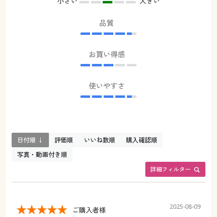
小さい
大きい
品質
お買い得感
使いやすさ
日付順 ↓
評価順
いいね数順
購入確認順
写真・動画付き順
詳細フィルター
2025-08-09
ご購入者様