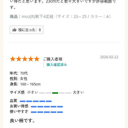
い得だと思います。23cmだと若干大きいですが許容範囲で
す。
商品：
moz(R)靴下4足組（サイズ：23～25 / カラー：A）
役に立った
0
2026-02-22
ご購入者様
購入確認済み
年代:
70代
性別:
女性
身長:
160～165cm
サイズ感
小さい
大きい
品質
お買い得感
使いやすさ
良い柄です。