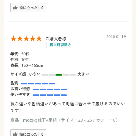
役に立った
0
2026-01-19
ご購入者様
購入確認済み
年代:
50代
性別:
女性
身長:
150～155cm
サイズ感
小さい
大きい
品質
お買い得感
使いやすさ
長さ違いや色柄違いがあって用途に合わせて履けるのでいい
です！
商品：
moz(R)靴下4足組（サイズ：23～25 / カラー：C）
役に立った
0