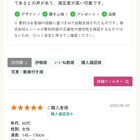
であるとの声があり、満足度が高い印象です。
デザイン
履き心地
プレゼント
品質
※ 要約はお客様の投稿に基づきAIで自動生成されたものです。株
式会社セシールが要約内容の正確性や適切性を保証するものでは
ないため、口コミ全文と併せてご確認ください。
日付順 ↓
評価順
いいね数順
購入確認順
写真・動画付き順
詳細フィルター
2026-06-30
ご購入者様
購入確認済み
年代:
60代
性別:
女性
身長:
145～150cm