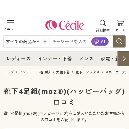
商品を探す
レディース
商品を探す
詳細検索
カート
インナー・下着
レディース通販すべて
レディース
メンズ
インナー・下着通販すべて
レディースファッション
インナー・下着
レディース通販すべて
レディース
インナー・下着
メンズ
家電・雑貨
家電・雑貨
メンズ通販すべて
女性下着
女性下着
メンズ
インナー・下着通販すべて
レディースファッション
トップ
インナー・下着通販
女性下着
靴下・ソックス
スニーカー丈
寝具・インテリア・家具
家電・雑貨すべて
メンズファッション
メンズ下着
家電・雑貨
メンズ通販すべて
女性下着
女性下着
靴下4足組(moz®)(ハッピーバッグ)
美容・健康
寝具・インテリア・家具通販すべて
口コミ
家電
メンズ下着
ジュニア・ティーンズ下着
寝具・インテリア・家具
家電・雑貨すべて
メンズファッション
メンズ下着
靴下4足組(moz®)(ハッピーバッグ)をご購入いただいたお客様から
制服・スクール
美容・健康通販すべて
家具・収納
キッチン・雑貨・日用品
美容・健康
寝具・インテリア・家具通販すべて
家電
メンズ下着
の口コミをご紹介します。
ジュニア・ティーンズ下着