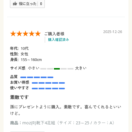
役に立った
0
2025-12-26
ご購入者様
購入確認済み
年代:
10代
性別:
女性
身長:
155～160cm
サイズ感
小さい
大きい
品質
お買い得感
使いやすさ
素敵です
孫にプレゼントように購入。素敵です。喜んでくれるといい
けど。
商品：
moz(R)靴下4足組（サイズ：23～25 / カラー：A）