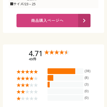
カタログ無料プレゼント
■サイズ/23～25
マイページ
会員メニュー
商品購入ページへ
閲覧履歴
マイページ
お気に入り
閲覧履歴
サポート
お気に入り
4.71
ご利用ガイド
49件
サポート
(38)
よくある質問とお問い合わせ
ご利用ガイド
(8)
(3)
よくある質問とお問い合わせ
(0)
(0)