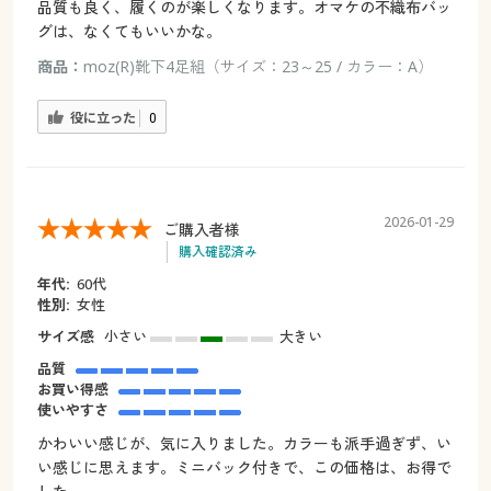
品質も良く、履くのが楽しくなります。オマケの不織布バッ
グは、なくてもいいかな。
商品：
moz(R)靴下4足組（サイズ：23～25 / カラー：A）
役に立った
0
2026-01-29
ご購入者様
購入確認済み
年代:
60代
性別:
女性
サイズ感
小さい
大きい
品質
お買い得感
使いやすさ
かわいい感じが、気に入りました。カラーも派手過ぎず、い
い感じに思えます。ミニバック付きで、この価格は、お得で