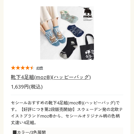
大きいサイズ
制服・スクールすべて
美容・健康・サプリメント
寝具・ベッド
制服・スクール
美容・健康通販すべて
家具・収納
キッチン・雑貨・日用品
バーゲン
大きいサイズ通販すべて
制服・学生服
カーテン・ラグ・ファブリック
大きいサイズ
制服・スクールすべて
美容・健康・サプリメント
寝具・ベッド
詳細検索
バーゲンセール
大きいサイズ レディース服
ジュニア・ティーンズ下着
バーゲン
大きいサイズ通販すべて
制服・学生服
カーテン・ラグ・ファブリック
商品カテゴリ一覧
シークレットセール
大きいサイズ レディース下着
詳細検索
バーゲンセール
大きいサイズ レディース服
ジュニア・ティーンズ下着
カタログ
49件
大きいサイズ メンズ
商品カテゴリ一覧
シークレットセール
大きいサイズ レディース下着
靴下4足組(moz®)(ハッピーバッグ)
カタログ・チラシからのご注文
1,639円(税込)
カタログ
大きいサイズ 事務・制服
大きいサイズ メンズ
デジタルカタログ
カタログ・チラシからのご注文
セシールおすすめの靴下4足組(moz®)(ハッピーバッグ)で
大きいサイズ 事務・制服
す。【好評につき第2段販売開始!】スウェーデン発の北欧テ
カタログ無料プレゼント
イストブランドmoz®から、セシールオリジナル柄の色柄
デジタルカタログ
丈違い4足組。
会員メニュー
■カラー/3色展開