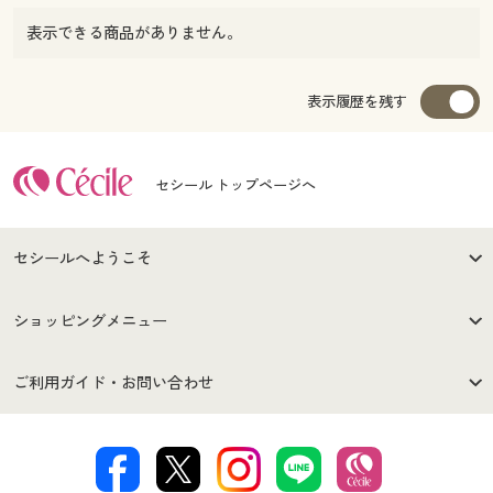
表示できる商品がありません。
表示履歴を残す
セシール トップページへ
セシールへようこそ
はじめての方へ
ご利用環境について
ショッピングメニュー
セシールご利用規約
プライバシーポリシー
商品カテゴリ
バーゲンセール
ご利用ガイド・お問い合わせ
特定商取引法に基づく表示
古物営業法に基づく表示
カタログ・チラシからのご注
デジタルカタログ
ご注文は
お届けは
文
著作権・商標について
会社案内