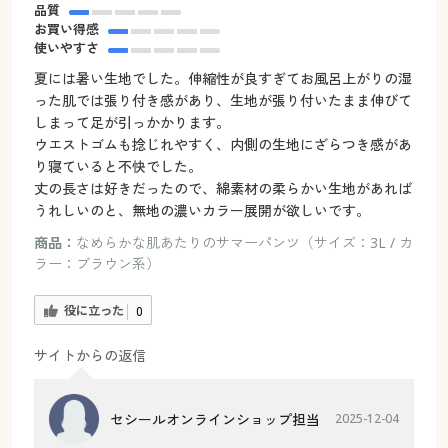
品質
お買い得感
使いやすさ
夏には暑い生地でした。伸縮性が良すぎてお風呂上がりの湿
った肌では張り付き感があり、生地が張り付いたまま伸びて
しまって足が引っかかります。
ウエストゴムも捻じれやすく、内側の生地にざらつき感があ
り寝ていると不快でした。
丈の長さは好きだったので、綿素材の柔らかい生地があれば
うれしいのと、無地の濃いカラー展開が欲しいです。
商品：
なめらかな肌あたりのサマーパンツ（サイズ：3L / カ
ラー：ブラウン系）
役に立った
0
サイトからの返信
セシールオンラインショップ担当
2025-12-04