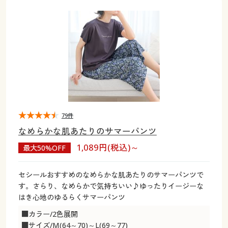
大きいサイズ
制服・スクールすべて
美容・健康・サプリメント
寝具・ベッド
制服・スクール
美容・健康通販すべて
家具・収納
キッチン・雑貨・日用品
バーゲン
大きいサイズ通販すべて
制服・学生服
カーテン・ラグ・ファブリック
大きいサイズ
制服・スクールすべて
美容・健康・サプリメント
寝具・ベッド
詳細検索
バーゲンセール
大きいサイズ レディース服
ジュニア・ティーンズ下着
バーゲン
大きいサイズ通販すべて
制服・学生服
カーテン・ラグ・ファブリック
商品カテゴリ一覧
シークレットセール
大きいサイズ レディース下着
詳細検索
バーゲンセール
大きいサイズ レディース服
ジュニア・ティーンズ下着
カタログ
79件
大きいサイズ メンズ
商品カテゴリ一覧
シークレットセール
大きいサイズ レディース下着
なめらかな肌あたりのサマーパンツ
カタログ・チラシからのご注文
1,089円(税込)～
最大50%OFF
カタログ
大きいサイズ 事務・制服
大きいサイズ メンズ
デジタルカタログ
カタログ・チラシからのご注文
セシールおすすめのなめらかな肌あたりのサマーパンツで
大きいサイズ 事務・制服
す。さらり、なめらかで気持ちいい♪ゆったりイージーな
カタログ無料プレゼント
はき心地のゆるらくサマーパンツ
デジタルカタログ
■カラー/2色展開
会員メニュー
■サイズ/M(64～70)～L(69～77)