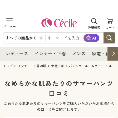
商品を探す
レディース
商品を探す
詳細検索
カート
インナー・下着
レディース通販すべて
レディース
メンズ
インナー・下着通販すべて
レディースファッション
インナー・下着
レディース通販すべて
レディース
インナー・下着
メンズ
家電・雑貨
家電・雑貨
メンズ通販すべて
女性下着
女性下着
メンズ
インナー・下着通販すべて
レディースファッション
トップ
インナー・下着通販
女性下着
パジャマ・ルームウェア
ルー
寝具・インテリア・家具
家電・雑貨すべて
メンズファッション
メンズ下着
家電・雑貨
メンズ通販すべて
女性下着
女性下着
なめらかな肌あたりのサマーパンツ
美容・健康
寝具・インテリア・家具通販すべて
口コミ
家電
メンズ下着
ジュニア・ティーンズ下着
寝具・インテリア・家具
家電・雑貨すべて
メンズファッション
メンズ下着
なめらかな肌あたりのサマーパンツをご購入いただいたお客様から
制服・スクール
美容・健康通販すべて
家具・収納
キッチン・雑貨・日用品
美容・健康
寝具・インテリア・家具通販すべて
家電
メンズ下着
の口コミをご紹介します。
ジュニア・ティーンズ下着