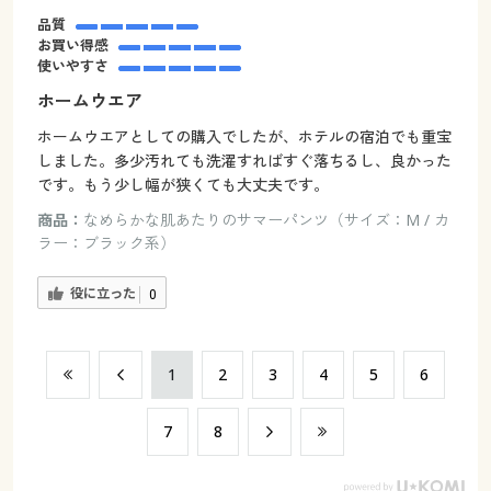
品質
お買い得感
使いやすさ
ホームウエア
ホームウエアとしての購入でしたが、ホテルの宿泊でも重宝
しました。多少汚れても洗濯すればすぐ落ちるし、良かった
です。もう少し幅が狭くても大丈夫です。
商品：
なめらかな肌あたりのサマーパンツ（サイズ：M / カ
ラー：ブラック系）
役に立った
0
​1
​2
​3
​4
​5
​6
​7
​8