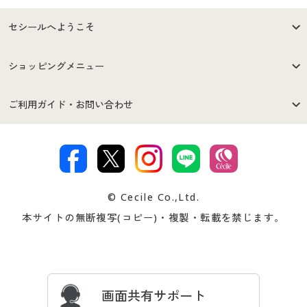
セシールへようこそ
はじめての方へ
ご利用環境について
ショッピングメニュー
セシールご利用規約
プライバシーポリシー
商品カテゴリ
バーゲンセール
ご利用ガイド・お問い合わせ
特定商取引法に基づく表示
古物営業法に基づく表示
カタログ・チラシからのご注
デジタルカタログ
ご注文は
お届けは
文
著作権・商標について
会社案内
交換・返品は
お支払は
カタログ無料プレゼント
特集一覧
© Cecile Co.,Ltd.
会員登録・お客様情報変更に
お客様番号・パスワードをお
本サイトの無断複写(コピー)・複製・転載を禁じます。
プレゼント＆キャンペーン
サイトマップ
ついて
忘れの場合
サイズガイド
よくある質問とお問い合わせ
画面共有サポート