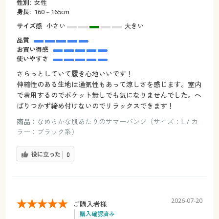
性別:
女性
身長:
160～165cm
サイズ感
小さい
大きい
品質
お買い得感
使いやすさ
さらっとしていて履き心地いいです！
伸縮性のある生地は通気性もあって涼しさを感じます。室内
で着用するのでポケット無しでも気になりませんでした。へ
ばりつかず締め付けないのでリラックスできます！
商品：
なめらかな肌あたりのサマーパンツ（サイズ：L / カ
ラー：ブラック系）
役に立った
0
2026-07-20
ご購入者様
購入確認済み