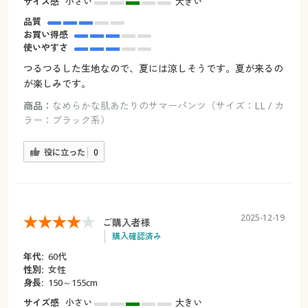
サイズ感
小さい
大きい
品質
お買い得感
使いやすさ
つるつるした生地なので、夏には涼しそうです。夏が来るの
が楽しみです。
商品：
なめらかな肌あたりのサマーパンツ（サイズ：LL / カ
ラー：ブラック系）
役に立った
0
2025-12-19
ご購入者様
購入確認済み
年代:
60代
性別:
女性
身長:
150～155cm
サイズ感
小さい
大きい