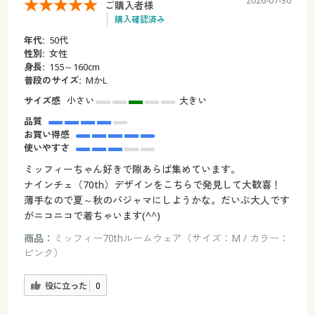
2026-07-30
ご購入者様
購入確認済み
年代:
50代
性別:
女性
身長:
155～160cm
普段のサイズ:
MかL
サイズ感
小さい
大きい
品質
お買い得感
使いやすさ
ミッフィーちゃん好きで隙あらば集めています。
ナインチェ（70th）デザインをこちらで発見して大歓喜！
薄手なので夏～秋のパジャマにしようかな。だいぶ大人です
がニコニコで着ちゃいます(^^)
商品：
ミッフィー70thルームウェア（サイズ：M / カラー：
ピンク）
役に立った
0