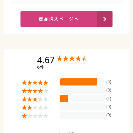
カタログ無料プレゼント
マイページ
会員メニュー
商品購入ページへ
閲覧履歴
マイページ
お気に入り
閲覧履歴
4.67
サポート
お気に入り
6件
ご利用ガイド
サポート
(5)
よくある質問とお問い合わせ
(0)
ご利用ガイド
(1)
(0)
よくある質問とお問い合わせ
(0)