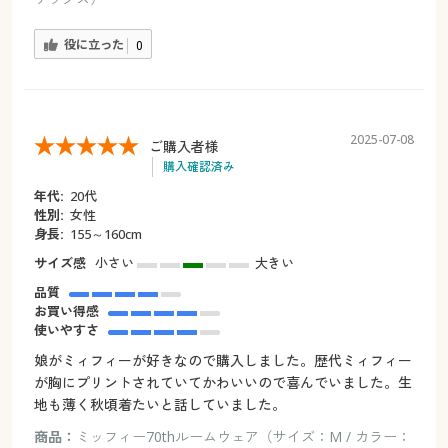
役に立った
0
2025-07-08
ご購入者様
購入確認済み
年代:
20代
性別:
女性
身長:
155～160cm
サイズ感
小さい
大きい
品質
お買い得感
使いやすさ
娘がミィフィーが好きなので購入しました。歴代ミィフィー
が胸にプリントされていてかわいいので喜んでいました。生
地も薄く秋頃着たいと話していました。
商品：
ミッフィー70thルームウェア（サイズ：M / カラー：