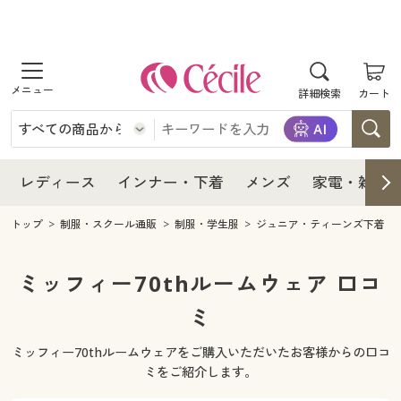
商品を探す
レディース
商品を探す
詳細検索
カート
インナー・下着
レディース通販すべて
レディース
メンズ
インナー・下着通販すべて
レディースファッション
インナー・下着
レディース通販すべて
レディース
インナー・下着
メンズ
家電・雑貨
家電・雑貨
メンズ通販すべて
女性下着
女性下着
メンズ
インナー・下着通販すべて
レディースファッション
トップ
制服・スクール通販
制服・学生服
ジュニア・ティーンズ下着
寝具・インテリア・家具
家電・雑貨すべて
メンズファッション
メンズ下着
家電・雑貨
メンズ通販すべて
女性下着
女性下着
ミッフィー70thルームウェア 口コ
美容・健康
寝具・インテリア・家具通販すべて
ミ
家電
メンズ下着
ジュニア・ティーンズ下着
寝具・インテリア・家具
家電・雑貨すべて
メンズファッション
メンズ下着
ミッフィー70thルームウェアをご購入いただいたお客様からの口コ
制服・スクール
美容・健康通販すべて
家具・収納
キッチン・雑貨・日用品
美容・健康
寝具・インテリア・家具通販すべて
家電
メンズ下着
ミをご紹介します。
ジュニア・ティーンズ下着