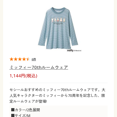
大きいサイズ
制服・スクールすべて
美容・健康・サプリメント
寝具・ベッド
制服・スクール
美容・健康通販すべて
家具・収納
キッチン・雑貨・日用品
バーゲン
大きいサイズ通販すべて
制服・学生服
カーテン・ラグ・ファブリック
大きいサイズ
制服・スクールすべて
美容・健康・サプリメント
寝具・ベッド
詳細検索
バーゲンセール
大きいサイズ レディース服
ジュニア・ティーンズ下着
バーゲン
大きいサイズ通販すべて
制服・学生服
カーテン・ラグ・ファブリック
商品カテゴリ一覧
シークレットセール
大きいサイズ レディース下着
詳細検索
バーゲンセール
大きいサイズ レディース服
ジュニア・ティーンズ下着
カタログ
6件
大きいサイズ メンズ
商品カテゴリ一覧
シークレットセール
大きいサイズ レディース下着
ミッフィー70thルームウェア
カタログ・チラシからのご注文
1,144円(税込)
カタログ
大きいサイズ 事務・制服
大きいサイズ メンズ
デジタルカタログ
カタログ・チラシからのご注文
セシールおすすめのミッフィー70thルームウェアです。大
大きいサイズ 事務・制服
人気キャラクターのミッフィーから70周年を記念した、限
カタログ無料プレゼント
定ルームウェアが登場!
デジタルカタログ
■カラー/2色展開
会員メニュー
■サイズ/M