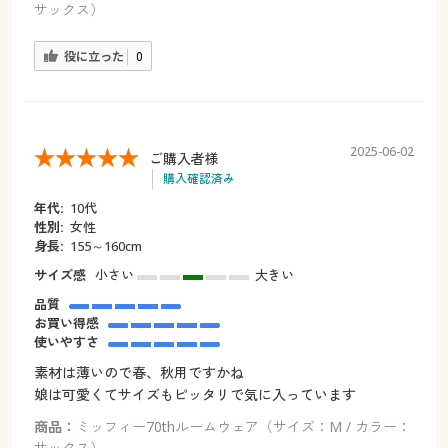
サックス）
役に立った
0
2025-06-02
ご購入者様
購入確認済み
年代:
10代
性別:
女性
身長:
155～160cm
サイズ感
小さい
大きい
品質
お買い得感
使いやすさ
素材は薄いので春、秋用ですかね
娘は可愛くてサイズもピッタリで気に入っています
商品：
ミッフィー70thルームウェア（サイズ：M / カラー：
サックス）