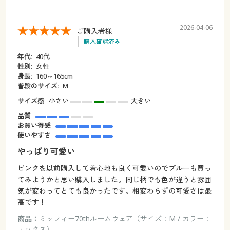
2026-04-06
ご購入者様
購入確認済み
年代:
40代
性別:
女性
身長:
160～165cm
普段のサイズ:
M
サイズ感
小さい
大きい
品質
お買い得感
使いやすさ
やっぱり可愛い
ピンクを以前購入して着心地も良く可愛いのでブルーも買っ
てみようかと思い購入しました。同じ柄でも色が違うと雰囲
気が変わってとても良かったです。相変わらずの可愛さは最
高です！
商品：
ミッフィー70thルームウェア（サイズ：M / カラー：
サックス）