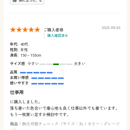
役に立った
0
2025-09-30
ご購入者様
購入確認済み
年代:
40代
性別:
女性
身長:
150～155cm
サイズ感
小さい
大きい
品質
お買い得感
使いやすさ
仕事用
に購入しました。
落ち着いた色合いで着心地も良く仕事以外でも着ています。
もう一枚買い足すか検討中です。
商品：
胸元切替チュニック（サイズ：3L / カラー：グレージ
ュ）