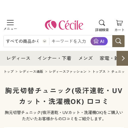
商品を探す
レディース
商品を探す
詳細検索
カート
インナー・下着
レディース通販すべて
レディース
メンズ
インナー・下着通販すべて
レディースファッション
インナー・下着
レディース通販すべて
レディース
インナー・下着
メンズ
家電・雑貨
家電・雑貨
メンズ通販すべて
女性下着
女性下着
メンズ
インナー・下着通販すべて
レディースファッション
トップ
レディース通販
レディースファッション
トップス
チュニッ
寝具・インテリア・家具
家電・雑貨すべて
メンズファッション
メンズ下着
家電・雑貨
メンズ通販すべて
女性下着
女性下着
胸元切替チュニック(吸汗速乾・UV
美容・健康
寝具・インテリア・家具通販すべて
カット・洗濯機OK) 口コミ
家電
メンズ下着
ジュニア・ティーンズ下着
寝具・インテリア・家具
家電・雑貨すべて
メンズファッション
メンズ下着
胸元切替チュニック(吸汗速乾・UVカット・洗濯機OK)をご購入い
制服・スクール
美容・健康通販すべて
家具・収納
キッチン・雑貨・日用品
美容・健康
寝具・インテリア・家具通販すべて
家電
メンズ下着
ただいたお客様からの口コミをご紹介します。
ジュニア・ティーンズ下着