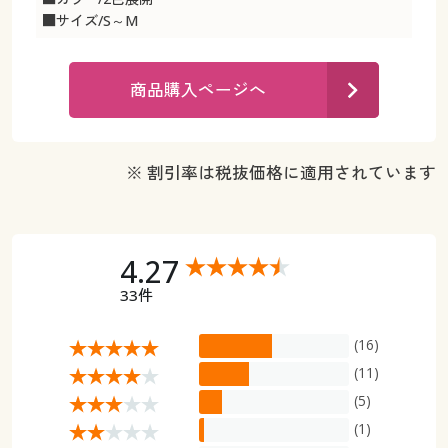
カタログ無料プレゼント
■サイズ/S～M
マイページ
会員メニュー
商品購入ページへ
閲覧履歴
マイページ
お気に入り
閲覧履歴
※ 割引率は税抜価格に適用されています
サポート
お気に入り
ご利用ガイド
サポート
4.27
33件
よくある質問とお問い合わせ
ご利用ガイド
(16)
よくある質問とお問い合わせ
(11)
(5)
(1)