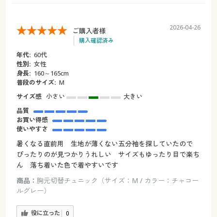
2026-04-26
ご購入者様
購入確認済み
年代:
60代
性別:
女性
身長:
160～165cm
普段のサイズ:
M
サイズ感
小さい
大きい
品質
お買い得感
使いやすさ
暑くなる直前用 生地が薄くない五分袖を探していたので
ぴったりのが見つかりうれしい サイズもゆったり目で楽ち
ん 落ち着いた色で着やすいです
商品：
胸元切替チュニック（サイズ：M / カラー：チャコー
ルグレー）
役に立った
0