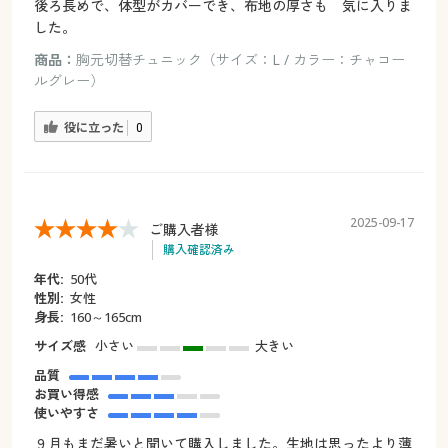
後ろ長めで、体型がカバーでき、布地の厚さも 気に入りま
した。
商品：
胸元切替チュニック（サイズ：L / カラー：チャコー
ルグレー）
役に立った
0
2025-09-17
ご購入者様
購入確認済み
年代:
50代
性別:
女性
身長:
160～165cm
サイズ感
小さい
大きい
品質
お買い得感
使いやすさ
９月もまだ暑いと聞いて購入しました。生地は思ったより薄