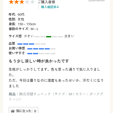
2026-06-30
ご購入者様
購入確認済み
年代:
60代
性別:
女性
身長:
150～155cm
普段のサイズ:
M～L
サイズ感
小さい
大きい
品質
お買い得感
使いやすさ
もう少し涼しい時が良かったです
生地がしっかりしてます。色も思った通りで気に入りまし
た。
ただ、今日は曇りなのに湿度もあったせいか、汗だくになり
ました
商品：
胸元切替チュニック（サイズ：M / カラー：ダークグ
リーン）
役に立った
0