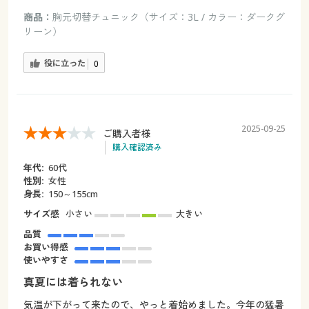
商品：
胸元切替チュニック（サイズ：3L / カラー：ダークグ
リーン）
役に立った
0
2025-09-25
ご購入者様
購入確認済み
年代:
60代
性別:
女性
身長:
150～155cm
サイズ感
小さい
大きい
品質
お買い得感
使いやすさ
真夏には着られない
気温が下がって来たので、やっと着始めました。今年の猛暑