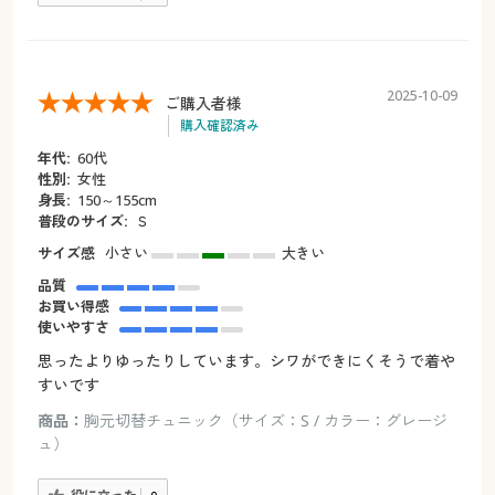
2025-10-09
ご購入者様
購入確認済み
年代:
60代
性別:
女性
身長:
150～155cm
普段のサイズ:
Ｓ
サイズ感
小さい
大きい
品質
お買い得感
使いやすさ
思ったよりゆったりしています。シワができにくそうで着や
すいです
商品：
胸元切替チュニック（サイズ：S / カラー：グレージ
ュ）