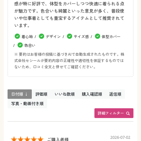
感が特に好評で、体型をカバーしつつ快適に着られる点
が魅力です。色合いも綺麗といった意見が多く、普段使
いや仕事着としても重宝するアイテムとして推奨されて
います。
着心地
デザイン
サイズ感
体型カバー
色合い
※ 要約はお客様の投稿に基づきAIで自動生成されたものです。株
式会社セシールが要約内容の正確性や適切性を保証するものでは
ないため、口コミ全文と併せてご確認ください。
日付順 ↓
評価順
いいね数順
購入確認順
返信順
写真・動画付き順
詳細フィルター
2026-07-02
ご購入者様