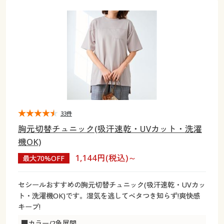
大きいサイズ
制服・スクールすべて
美容・健康・サプリメント
寝具・ベッド
制服・スクール
美容・健康通販すべて
家具・収納
キッチン・雑貨・日用品
バーゲン
大きいサイズ通販すべて
制服・学生服
カーテン・ラグ・ファブリック
大きいサイズ
制服・スクールすべて
美容・健康・サプリメント
寝具・ベッド
詳細検索
バーゲンセール
大きいサイズ レディース服
ジュニア・ティーンズ下着
バーゲン
大きいサイズ通販すべて
制服・学生服
カーテン・ラグ・ファブリック
商品カテゴリ一覧
シークレットセール
大きいサイズ レディース下着
詳細検索
バーゲンセール
大きいサイズ レディース服
ジュニア・ティーンズ下着
カタログ
33件
大きいサイズ メンズ
商品カテゴリ一覧
シークレットセール
大きいサイズ レディース下着
胸元切替チュニック(吸汗速乾・UVカット・洗濯
カタログ・チラシからのご注文
機OK)
カタログ
大きいサイズ 事務・制服
大きいサイズ メンズ
1,144円(税込)～
最大70%OFF
デジタルカタログ
カタログ・チラシからのご注文
大きいサイズ 事務・制服
セシールおすすめの胸元切替チュニック(吸汗速乾・UVカッ
カタログ無料プレゼント
ト・洗濯機OK)です。湿気を逃してベタつき知らず!爽快感
デジタルカタログ
キープ!
会員メニュー
■カラー/2色展開