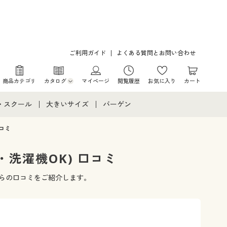
ご利用ガイド
よくある質問とお問い合わせ
商品カテゴリ
カタログ
マイページ
閲覧履歴
お気に入り
カート
カタログ・チラシからのご注文
・スクール
大きいサイズ
バーゲン
デジタルカタログ
て
・スクールすべて
大きいサイズ通販すべて
バーゲンセール
コミ
カタログ無料プレゼント
メント
・学生服
大きいサイズ レディース服
シークレットセール
洗濯機OK) 口コミ
ニア・ティーンズ下着
大きいサイズ レディース下着
からの口コミをご紹介します。
大きいサイズ メンズ