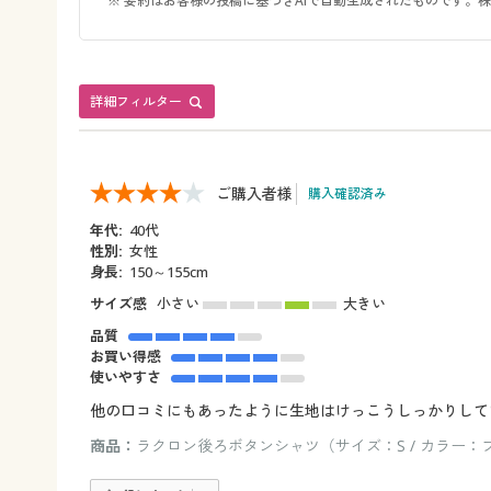
※ 要約はお客様の投稿に基づきAIで自動生成されたものです
詳細フィルター
ご購入者様
購入確認済み
年代:
40代
性別:
女性
身長:
150～155cm
サイズ感
小さい
大きい
品質
お買い得感
使いやすさ
他の口コミにもあったように生地はけっこうしっかりして
商品：
ラクロン後ろボタンシャツ（サイズ：S / カラー：