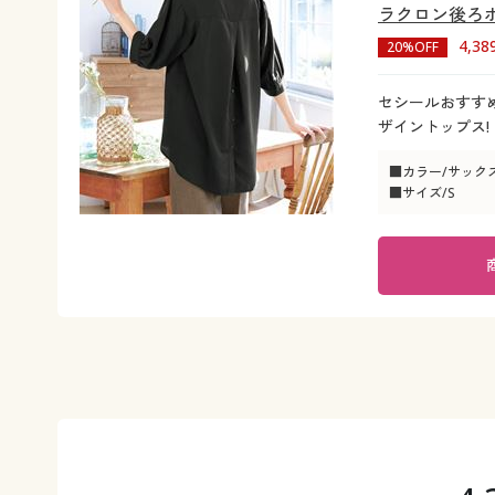
ラクロン後ろボ
4,3
20%OFF
セシールおすす
ザイントップス!
■カラー/サック
■サイズ/S