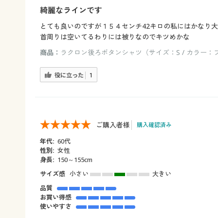
綺麗なラインです
とても良いのですが１５４センチ42キロの私にはかなり
首周りは空いてるわりには被りなのでキツめかな
商品：
ラクロン後ろボタンシャツ（サイズ：S / カラー：
役に立った
1
ご購入者様
購入確認済み
年代:
60代
性別:
女性
身長:
150～155cm
サイズ感
小さい
大きい
品質
お買い得感
使いやすさ