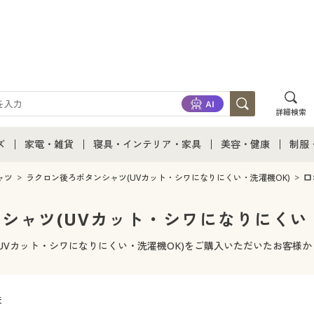
詳細検索
ズ
家電・雑貨
寝具・インテリア・家具
美容・健康
制服
て
ズ通販すべて
家電・雑貨すべて
寝具・インテリア・家具通販すべて
美容・健康通販すべ
制服
ャツ
ラクロン後ろボタンシャツ(UVカット・シワになりにくい・洗濯機OK)
口
ズファッション
家電
家具・収納
美容・健康・サプリ
制服
シャツ(UVカット・シワになりにくい・
ズ下着
キッチン・雑貨・日用品
寝具・ベッド
ジュ
UVカット・シワになりにくい・洗濯機OK)をご購入いただいたお客様
着
カーテン・ラグ・ファブリック
件