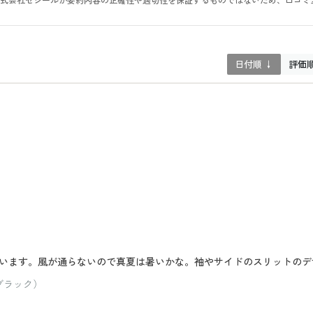
。株式会社セシールが要約内容の正確性や適切性を保証するものではないため、口コミ
日付順 ↓
評価
います。風が通らないので真夏は暑いかな。袖やサイドのスリットのデ
ブラック）