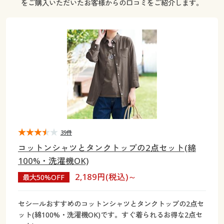
をご購入いただいたお客様からの口コミをご紹介します。
大きいサイズ
制服・スクールすべて
美容・健康・サプリメント
寝具・ベッド
制服・スクール
美容・健康通販すべて
家具・収納
キッチン・雑貨・日用品
バーゲン
大きいサイズ通販すべて
制服・学生服
カーテン・ラグ・ファブリック
大きいサイズ
制服・スクールすべて
美容・健康・サプリメント
寝具・ベッド
詳細検索
バーゲンセール
大きいサイズ レディース服
ジュニア・ティーンズ下着
バーゲン
大きいサイズ通販すべて
制服・学生服
カーテン・ラグ・ファブリック
商品カテゴリ一覧
シークレットセール
大きいサイズ レディース下着
詳細検索
バーゲンセール
大きいサイズ レディース服
ジュニア・ティーンズ下着
カタログ
大きいサイズ メンズ
商品カテゴリ一覧
シークレットセール
大きいサイズ レディース下着
39件
カタログ・チラシからのご注文
カタログ
大きいサイズ 事務・制服
コットンシャツとタンクトップの2点セット(綿
大きいサイズ メンズ
100%・洗濯機OK)
デジタルカタログ
カタログ・チラシからのご注文
2,189円(税込)～
最大50%OFF
大きいサイズ 事務・制服
カタログ無料プレゼント
デジタルカタログ
セシールおすすめのコットンシャツとタンクトップの2点セ
ット(綿100%・洗濯機OK)です。すぐ着られるお得な2点セ
会員メニュー