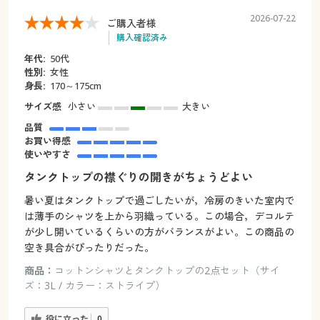
2026-07-22
ご購入者様
購入確認済み
年代:
50代
性別:
女性
身長:
170～175cm
サイズ感
小さい
大きい
品質
お買い得感
使いやすさ
タンクトップの襟ぐりの開きがちょうどよい
暑い夏はタンクトップで過ごしたいが，冷房のきいた室内で
は薄手のシャツを上から羽織っている。この場合，デコルテ
が少し開いているくらいの方がバランスがよい。この商品の
空き具合がぴったりだった。
商品：
コットンシャツとタンクトップの2点セット（サイ
ズ：3L / カラー：ストライプ）
役に立った
0