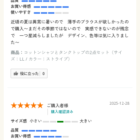
品質
お買い得感
使いやすさ
近頃の夏は異常に暑いので 薄手のブラウスが欲しかったの
で購入〜まだその季節ではないので 実感できないのが残念
で 一つ星減らしましたが デザイン、色等は気に入りまし
た〜
商品：
コットンシャツとタンクトップの2点セット（サイ
ズ：LL / カラー：ストライプ）
役に立った
0
2025-12-28
ご購入者様
購入確認済み
サイズ感
小さい
大きい
品質
お買い得感