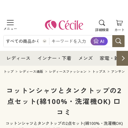
商品を探す
レディース
商品を探す
詳細検索
カート
インナー・下着
レディース通販すべて
レディース
メンズ
インナー・下着通販すべて
レディースファッション
インナー・下着
レディース通販すべて
レディース
インナー・下着
メンズ
家電・雑貨
家電・雑貨
メンズ通販すべて
女性下着
女性下着
メンズ
インナー・下着通販すべて
レディースファッション
トップ
レディース通販
レディースファッション
トップス
アンサン
寝具・インテリア・家具
家電・雑貨すべて
メンズファッション
メンズ下着
家電・雑貨
メンズ通販すべて
女性下着
女性下着
コットンシャツとタンクトップの2
美容・健康
寝具・インテリア・家具通販すべて
点セット(綿100%・洗濯機OK) 口
家電
メンズ下着
ジュニア・ティーンズ下着
寝具・インテリア・家具
家電・雑貨すべて
メンズファッション
メンズ下着
コミ
制服・スクール
美容・健康通販すべて
家具・収納
キッチン・雑貨・日用品
美容・健康
寝具・インテリア・家具通販すべて
家電
メンズ下着
ジュニア・ティーンズ下着
コットンシャツとタンクトップの2点セット(綿100%・洗濯機OK)