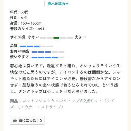
購入確認済み
年代:
60代
性別:
女性
身長:
160～165cm
普段のサイズ:
LかLL
サイズ感
小さい
大きい
品質
お買い得感
使いやすさ
着心地は良いです。洗濯すると縮む、というよりそういう生
地なのだと思うのですが、アイロンするのは面倒かな。シャ
キッと着るためにはアイロンが必要。普段着だからアイロン
せずに肌馴染みの良い状態で着るならそれでOK、という感
じ。タンクトップは少し大き目だと思いました。
商品：
コットンシャツとタンクトップの2点セット（サイ
ズ：L / カラー：ストライプ）
役に立った
0