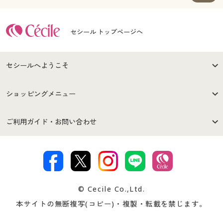
セシール トップページへ
セシールへようこそ
はじめての方へ
ご利用環境について
ショッピングメニュー
セシールご利用規約
プライバシーポリシー
商品カテゴリ
バーゲンセール
ご利用ガイド・お問い合わせ
特定商取引法に基づく表示
古物営業法に基づく表示
カタログ・チラシからのご注
デジタルカタログ
ご注文は
お届けは
文
著作権・商標について
会社案内
交換・返品は
お支払は
カタログ無料プレゼント
特集一覧
© Cecile Co.,Ltd.
会員登録・お客様情報変更に
お客様番号・パスワードをお
本サイトの無断複写(コピー)・複製・転載を禁じます。
プレゼント＆キャンペーン
サイトマップ
ついて
忘れの場合