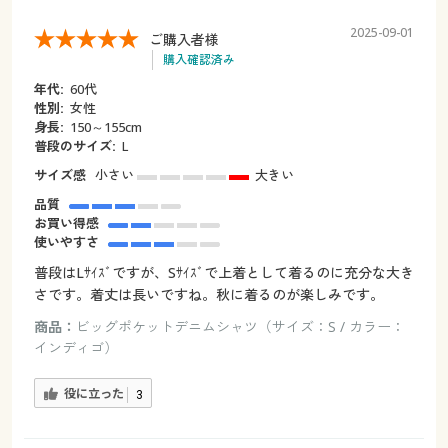
2025-09-01
ご購入者様
購入確認済み
年代:
60代
性別:
女性
身長:
150～155cm
普段のサイズ:
L
サイズ感
小さい
大きい
品質
お買い得感
使いやすさ
普段はLｻｲｽﾞですが、Sｻｲｽﾞで上着として着るのに充分な大き
さです。着丈は長いですね。秋に着るのが楽しみです。
商品：
ビッグポケットデニムシャツ（サイズ：S / カラー：
インディゴ）
役に立った
3