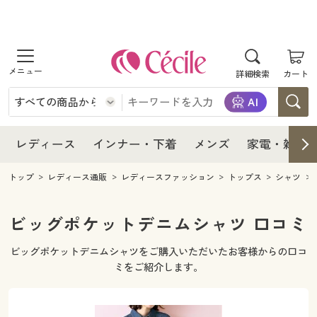
商品を探す
レディース
商品を探す
詳細検索
カート
インナー・下着
レディース通販すべて
レディース
メンズ
インナー・下着通販すべて
レディースファッション
インナー・下着
レディース通販すべて
レディース
インナー・下着
メンズ
家電・雑貨
家電・雑貨
メンズ通販すべて
女性下着
女性下着
メンズ
インナー・下着通販すべて
レディースファッション
トップ
レディース通販
レディースファッション
トップス
シャツ
寝具・インテリア・家具
家電・雑貨すべて
メンズファッション
メンズ下着
家電・雑貨
メンズ通販すべて
女性下着
女性下着
ビッグポケットデニムシャツ 口コミ
美容・健康
寝具・インテリア・家具通販すべて
家電
メンズ下着
ジュニア・ティーンズ下着
ビッグポケットデニムシャツをご購入いただいたお客様からの口コ
寝具・インテリア・家具
家電・雑貨すべて
メンズファッション
メンズ下着
ミをご紹介します。
制服・スクール
美容・健康通販すべて
家具・収納
キッチン・雑貨・日用品
美容・健康
寝具・インテリア・家具通販すべて
家電
メンズ下着
ジュニア・ティーンズ下着