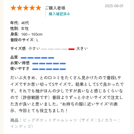
2025-06-01
ご購入者様
購入確認済み
年代:
40代
性別:
女性
身長:
160～165cm
普段のサイズ:
L
サイズ感
小さい
大きい
品質
お買い得感
使いやすさ
だいぶ大きめ、との口コミをたくさん見かけたので普段Lサ
イズですか思い切ってSサイズで。結果としてSで良かったで
す。それでも袖がほんの少しですが長いなと感じるくらいな
ので（許容範囲です）普段よりずっと小さいサイズで注文し
た方が良いと思いました。“お持ちの服に近いサイズ”の表
示、今回とても役立ちました！
商品：
ビッグポケットデニムシャツ（サイズ：S / カラー：
インディゴ）