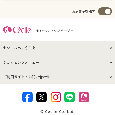
表示履歴を残す
セシール トップページへ
セシールへようこそ
はじめての方へ
ご利用環境について
ショッピングメニュー
セシールご利用規約
プライバシーポリシー
商品カテゴリ
バーゲンセール
ご利用ガイド・お問い合わせ
特定商取引法に基づく表示
古物営業法に基づく表示
カタログ・チラシからのご注
デジタルカタログ
ご注文は
お届けは
文
著作権・商標について
会社案内
交換・返品は
お支払は
カタログ無料プレゼント
特集一覧
© Cecile Co.,Ltd.