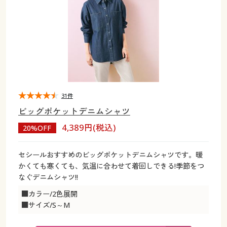
大きいサイズ
制服・スクールすべて
美容・健康・サプリメント
寝具・ベッド
制服・スクール
美容・健康通販すべて
家具・収納
キッチン・雑貨・日用品
バーゲン
大きいサイズ通販すべて
制服・学生服
カーテン・ラグ・ファブリック
大きいサイズ
制服・スクールすべて
美容・健康・サプリメント
寝具・ベッド
詳細検索
バーゲンセール
大きいサイズ レディース服
ジュニア・ティーンズ下着
バーゲン
大きいサイズ通販すべて
制服・学生服
カーテン・ラグ・ファブリック
商品カテゴリ一覧
シークレットセール
大きいサイズ レディース下着
詳細検索
バーゲンセール
大きいサイズ レディース服
ジュニア・ティーンズ下着
31件
ビッグポケットデニムシャツ
カタログ
大きいサイズ メンズ
商品カテゴリ一覧
シークレットセール
大きいサイズ レディース下着
4,389円(税込)
20%OFF
カタログ・チラシからのご注文
カタログ
大きいサイズ 事務・制服
大きいサイズ メンズ
セシールおすすめのビッグポケットデニムシャツです。暖
かくても寒くても、気温に合わせて着回しできる!季節をつ
デジタルカタログ
カタログ・チラシからのご注文
なぐデニムシャツ!!
大きいサイズ 事務・制服
■カラー/2色展開
カタログ無料プレゼント
デジタルカタログ
■サイズ/S～M
会員メニュー