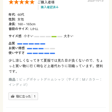
2025-10-13
ご購入者様
購入確認済み
年代:
60代
性別:
女性
身長:
160～165cm
普段のサイズ:
LかLL
サイズ感
小さい
大きい
品質
お買い得感
使いやすさ
少し涼しくなってきて夏服では見た目が良くないので、ちょ
っと買い物に行く時など上着代わりに羽織っています。便利
です。
商品：
ビッグポケットデニムシャツ（サイズ：M / カラー：
インディゴ）
役に立った
1