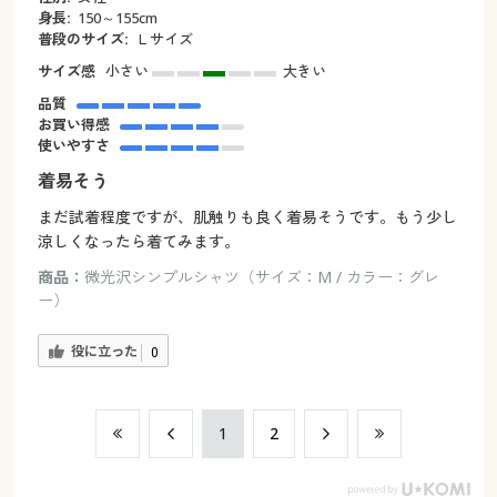
身長:
150～155cm
普段のサイズ:
Ｌサイズ
サイズ感
小さい
大きい
品質
お買い得感
使いやすさ
着易そう
まだ試着程度ですが、肌触りも良く着易そうです。もう少し
涼しくなったら着てみます。
商品：
微光沢シンプルシャツ（サイズ：M / カラー：グレ
ー）
役に立った
0
​1
​2