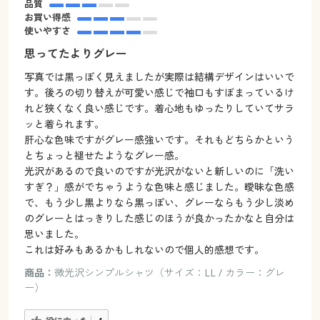
品質
お買い得感
使いやすさ
思ってたよりグレー
写真では黒っぽく見えましたが実際は結構デザインはいいで
す。後ろの切り替えが可愛い感じで袖口もすぼまっているけ
れど狭くなく良い感じです。着心地もゆったりしていてサラ
ッと着られます。
肝心な色味ですがグレー感強いです。それもどちらかという
とちょっと褪せたようなグレー感。
光沢があるので良いのですが光沢がないと新しいのに「洗い
すぎ？」感がでちゃうような色味と感じました。曖昧な色感
で、もう少し黒よりなら黒っぽい、グレーならもう少し淡め
のグレーとはっきりした感じのほうが良かったかなと自分は
思いました。
これは好みもあるかもしれないので個人的感想です。
商品：
微光沢シンプルシャツ（サイズ：LL / カラー：グレ
ー）