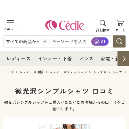
商品を探す
レディース
商品を探す
詳細検索
カート
インナー・下着
レディース通販すべて
レディース
メンズ
インナー・下着通販すべて
レディースファッション
インナー・下着
レディース通販すべて
レディース
インナー・下着
メンズ
家電・雑貨
家電・雑貨
メンズ通販すべて
女性下着
女性下着
メンズ
インナー・下着通販すべて
レディースファッション
トップ
レディース通販
レディースファッション
トップス
シャツ
寝具・インテリア・家具
家電・雑貨すべて
メンズファッション
メンズ下着
家電・雑貨
メンズ通販すべて
女性下着
女性下着
微光沢シンプルシャツ 口コミ
美容・健康
寝具・インテリア・家具通販すべて
家電
メンズ下着
ジュニア・ティーンズ下着
微光沢シンプルシャツをご購入いただいたお客様からの口コミをご
寝具・インテリア・家具
家電・雑貨すべて
メンズファッション
メンズ下着
紹介します。
制服・スクール
美容・健康通販すべて
家具・収納
キッチン・雑貨・日用品
美容・健康
寝具・インテリア・家具通販すべて
家電
メンズ下着
ジュニア・ティーンズ下着