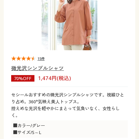
大きいサイズ
制服・スクールすべて
美容・健康・サプリメント
寝具・ベッド
制服・スクール
美容・健康通販すべて
家具・収納
キッチン・雑貨・日用品
バーゲン
大きいサイズ通販すべて
制服・学生服
カーテン・ラグ・ファブリック
大きいサイズ
制服・スクールすべて
美容・健康・サプリメント
寝具・ベッド
詳細検索
バーゲンセール
大きいサイズ レディース服
ジュニア・ティーンズ下着
バーゲン
大きいサイズ通販すべて
制服・学生服
カーテン・ラグ・ファブリック
商品カテゴリ一覧
シークレットセール
大きいサイズ レディース下着
詳細検索
バーゲンセール
大きいサイズ レディース服
ジュニア・ティーンズ下着
15件
微光沢シンプルシャツ
カタログ
大きいサイズ メンズ
商品カテゴリ一覧
シークレットセール
大きいサイズ レディース下着
1,474円(税込)
70%OFF
カタログ・チラシからのご注文
カタログ
大きいサイズ 事務・制服
大きいサイズ メンズ
セシールおすすめの微光沢シンプルシャツです。視線ひと
り占め。360°気映え美人トップス。
デジタルカタログ
カタログ・チラシからのご注文
控えめな光沢を軽やかにまとって気負いなく、女性らし
大きいサイズ 事務・制服
く。
カタログ無料プレゼント
デジタルカタログ
■カラー/グレー
■サイズ/S～L
会員メニュー