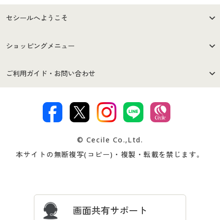
セシールへようこそ
はじめての方へ
ご利用環境について
ショッピングメニュー
セシールご利用規約
プライバシーポリシー
商品カテゴリ
バーゲンセール
ご利用ガイド・お問い合わせ
特定商取引法に基づく表示
古物営業法に基づく表示
カタログ・チラシからのご注
デジタルカタログ
ご注文は
お届けは
文
著作権・商標について
会社案内
交換・返品は
お支払は
カタログ無料プレゼント
特集一覧
© Cecile Co.,Ltd.
会員登録・お客様情報変更に
お客様番号・パスワードをお
本サイトの無断複写(コピー)・複製・転載を禁じます。
プレゼント＆キャンペーン
サイトマップ
ついて
忘れの場合
サイズガイド
よくある質問とお問い合わせ
画面共有サポート