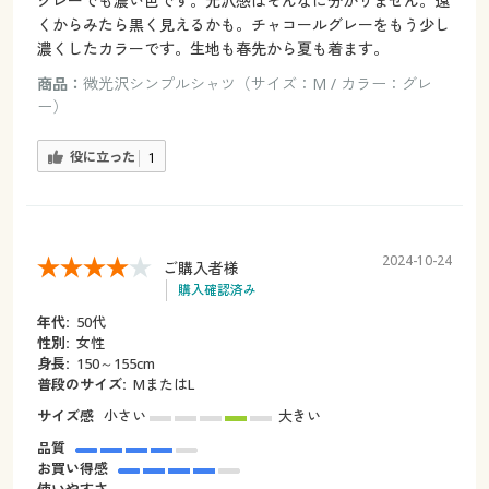
グレーでも濃い色です。光沢感はそんなに分かりません。遠
くからみたら黒く見えるかも。チャコールグレーをもう少し
濃くしたカラーです。生地も春先から夏も着ます。
商品：
微光沢シンプルシャツ（サイズ：M / カラー：グレ
ー）
役に立った
1
2024-10-24
ご購入者様
購入確認済み
年代:
50代
性別:
女性
身長:
150～155cm
普段のサイズ:
MまたはL
サイズ感
小さい
大きい
品質
お買い得感