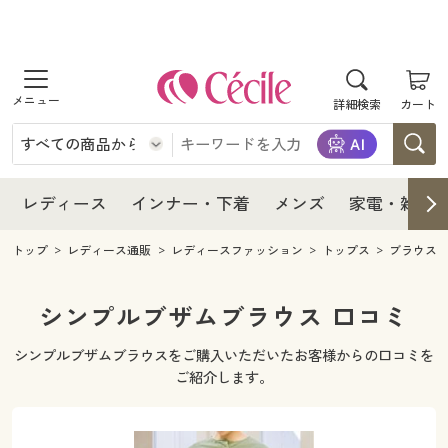
商品を探す
レディース
商品を探す
詳細検索
カート
インナー・下着
レディース通販すべて
レディース
メンズ
インナー・下着通販すべて
レディースファッション
インナー・下着
レディース通販すべて
レディース
インナー・下着
メンズ
家電・雑貨
家電・雑貨
メンズ通販すべて
女性下着
女性下着
メンズ
インナー・下着通販すべて
レディースファッション
トップ
レディース通販
レディースファッション
トップス
ブラウス
寝具・インテリア・家具
家電・雑貨すべて
メンズファッション
メンズ下着
家電・雑貨
メンズ通販すべて
女性下着
女性下着
シンプルブザムブラウス 口コミ
美容・健康
寝具・インテリア・家具通販すべて
家電
メンズ下着
ジュニア・ティーンズ下着
シンプルブザムブラウスをご購入いただいたお客様からの口コミを
寝具・インテリア・家具
家電・雑貨すべて
メンズファッション
メンズ下着
ご紹介します。
制服・スクール
美容・健康通販すべて
家具・収納
キッチン・雑貨・日用品
美容・健康
寝具・インテリア・家具通販すべて
家電
メンズ下着
ジュニア・ティーンズ下着