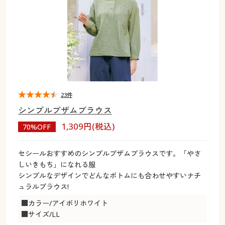
大きいサイズ
制服・スクールすべて
美容・健康・サプリメント
寝具・ベッド
制服・スクール
美容・健康通販すべて
家具・収納
キッチン・雑貨・日用品
バーゲン
大きいサイズ通販すべて
制服・学生服
カーテン・ラグ・ファブリック
大きいサイズ
制服・スクールすべて
美容・健康・サプリメント
寝具・ベッド
詳細検索
バーゲンセール
大きいサイズ レディース服
ジュニア・ティーンズ下着
バーゲン
大きいサイズ通販すべて
制服・学生服
カーテン・ラグ・ファブリック
商品カテゴリ一覧
シークレットセール
大きいサイズ レディース下着
詳細検索
バーゲンセール
大きいサイズ レディース服
ジュニア・ティーンズ下着
23件
シンプルブザムブラウス
カタログ
大きいサイズ メンズ
商品カテゴリ一覧
シークレットセール
大きいサイズ レディース下着
1,309円(税込)
70%OFF
カタログ・チラシからのご注文
カタログ
大きいサイズ 事務・制服
大きいサイズ メンズ
セシールおすすめのシンプルブザムブラウスです。「やさ
しいきもち」になれる服
デジタルカタログ
カタログ・チラシからのご注文
シンプルなデザインでどんなボトムにも合わせやすいナチ
大きいサイズ 事務・制服
ュラルブラウス!
カタログ無料プレゼント
デジタルカタログ
■カラー/アイボリホワイト
■サイズ/LL
会員メニュー