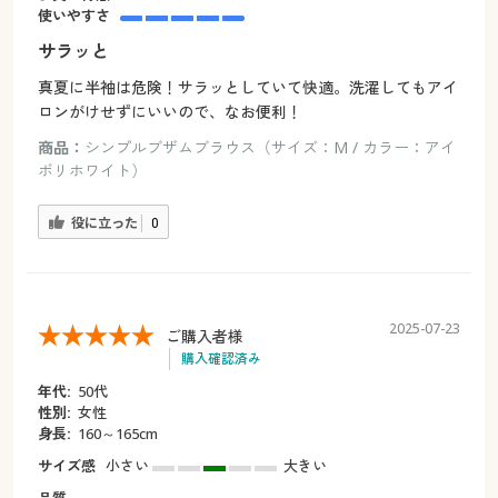
使いやすさ
サラッと
真夏に半袖は危険！サラッとしていて快適。洗濯してもアイ
ロンがけせずにいいので、なお便利！
商品：
シンプルブザムブラウス（サイズ：M / カラー：アイ
ボリホワイト）
役に立った
0
2025-07-23
ご購入者様
購入確認済み
年代:
50代
性別:
女性
身長:
160～165cm
サイズ感
小さい
大きい
品質