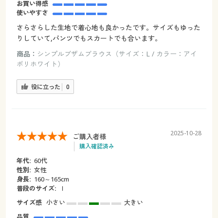
お買い得感
使いやすさ
さらさらした生地で着心地も良かったです。サイズもゆった
りしていて,パンツでもスカートでも合います。
商品：
シンプルブザムブラウス（サイズ：L / カラー：アイ
ボリホワイト）
役に立った
0
2025-10-28
ご購入者様
購入確認済み
年代:
60代
性別:
女性
身長:
160～165cm
普段のサイズ:
ｌ
サイズ感
小さい
大きい
品質