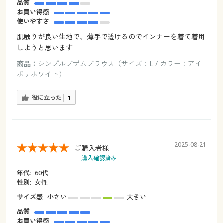
品質
お買い得感
使いやすさ
肌触りが良い生地で、薄手で透けるのでインナーを着て着用
しようと思います
商品：
シンプルブザムブラウス（サイズ：L / カラー：アイ
ボリホワイト）
役に立った
1
2025-08-21
ご購入者様
購入確認済み
年代:
60代
性別:
女性
サイズ感
小さい
大きい
品質
お買い得感