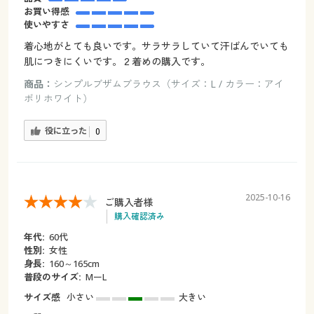
お買い得感
使いやすさ
着心地がとても良いです。サラサラしていて汗ばんでいても
肌につきにくいです。２着めの購入です。
商品：
シンプルブザムブラウス（サイズ：L / カラー：アイ
ボリホワイト）
役に立った
0
2025-10-16
ご購入者様
購入確認済み
年代:
60代
性別:
女性
身長:
160～165cm
普段のサイズ:
MーL
サイズ感
小さい
大きい