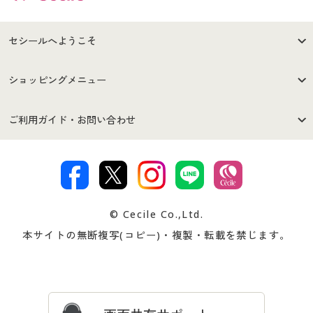
セシールへようこそ
はじめての方へ
ご利用環境について
ショッピングメニュー
セシールご利用規約
プライバシーポリシー
商品カテゴリ
バーゲンセール
ご利用ガイド・お問い合わせ
特定商取引法に基づく表示
古物営業法に基づく表示
カタログ・チラシからのご注
デジタルカタログ
ご注文は
お届けは
文
著作権・商標について
会社案内
交換・返品は
お支払は
カタログ無料プレゼント
特集一覧
© Cecile Co.,Ltd.
会員登録・お客様情報変更に
お客様番号・パスワードをお
本サイトの無断複写(コピー)・複製・転載を禁じます。
プレゼント＆キャンペーン
サイトマップ
ついて
忘れの場合
サイズガイド
よくある質問とお問い合わせ