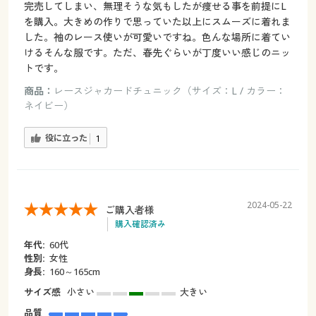
完売してしまい、無理そうな気もしたが痩せる事を前提にL
を購入。大きめの作りで思っていた以上にスムーズに着れま
した。袖のレース使いが可愛いですね。色んな場所に着てい
けるそんな服です。ただ、春先ぐらいが丁度いい感じのニッ
トです。
商品：
レースジャカードチュニック（サイズ：L / カラー：
ネイビー）
役に立った
1
2024-05-22
ご購入者様
購入確認済み
年代:
60代
性別:
女性
身長:
160～165cm
サイズ感
小さい
大きい
品質