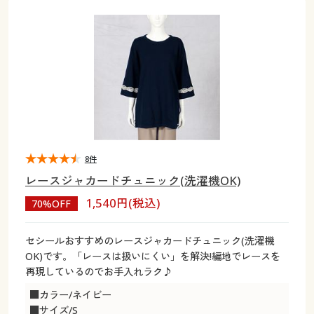
大きいサイズ
制服・スクールすべて
美容・健康・サプリメント
寝具・ベッド
制服・スクール
美容・健康通販すべて
家具・収納
キッチン・雑貨・日用品
バーゲン
大きいサイズ通販すべて
制服・学生服
カーテン・ラグ・ファブリック
大きいサイズ
制服・スクールすべて
美容・健康・サプリメント
寝具・ベッド
詳細検索
バーゲンセール
大きいサイズ レディース服
ジュニア・ティーンズ下着
バーゲン
大きいサイズ通販すべて
制服・学生服
カーテン・ラグ・ファブリック
商品カテゴリ一覧
シークレットセール
大きいサイズ レディース下着
詳細検索
バーゲンセール
大きいサイズ レディース服
ジュニア・ティーンズ下着
カタログ
8件
大きいサイズ メンズ
商品カテゴリ一覧
シークレットセール
大きいサイズ レディース下着
レースジャカードチュニック(洗濯機OK)
カタログ・チラシからのご注文
1,540円(税込)
70%OFF
カタログ
大きいサイズ 事務・制服
大きいサイズ メンズ
デジタルカタログ
カタログ・チラシからのご注文
セシールおすすめのレースジャカードチュニック(洗濯機
大きいサイズ 事務・制服
OK)です。「レースは扱いにくい」を解決!編地でレースを
カタログ無料プレゼント
再現しているのでお手入れラク♪
デジタルカタログ
■カラー/ネイビー
会員メニュー
■サイズ/S