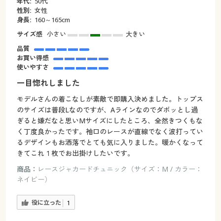
年代:
50代
性別:
女性
身長:
160～165cm
サイズ感
小さい
大きい
品質
お買い得感
使いやすさ
一目惚れしました
モデルさんの着こなしが素敵で即購入決めました。トップス
のサイズは普段Lなのですが、Aラインなのでダボッとし過
ぎると嫌だなと思いMサイズにしたところ、全然きつくもな
く丁度良かったです。袖口のレースが直線でなく波打ってい
るデザインもお洒落でとても気に入りました。暖かくなって
きてこれ１枚でお出掛けしたいです。
商品：
レースジャカードチュニック（サイズ：M / カラー：
ネイビー）
役に立った
1