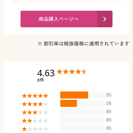
カタログ無料プレゼント
マイページ
会員メニュー
商品購入ページへ
閲覧履歴
マイページ
お気に入り
※ 割引率は税抜価格に適用されています
閲覧履歴
サポート
お気に入り
4.63
ご利用ガイド
サポート
8件
よくある質問とお問い合わせ
ご利用ガイド
(5)
(3)
よくある質問とお問い合わせ
(0)
(0)
(0)