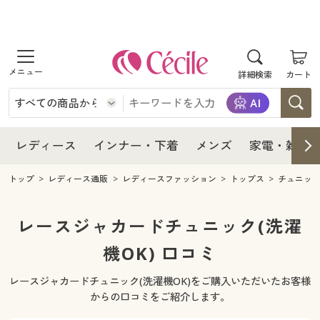
商品を探す
レディース
商品を探す
詳細検索
カート
インナー・下着
レディース通販すべて
レディース
メンズ
インナー・下着通販すべて
レディースファッション
インナー・下着
レディース通販すべて
レディース
インナー・下着
メンズ
家電・雑貨
家電・雑貨
メンズ通販すべて
女性下着
女性下着
メンズ
インナー・下着通販すべて
レディースファッション
トップ
レディース通販
レディースファッション
トップス
チュニッ
寝具・インテリア・家具
家電・雑貨すべて
メンズファッション
メンズ下着
家電・雑貨
メンズ通販すべて
女性下着
女性下着
レースジャカードチュニック(洗濯
美容・健康
寝具・インテリア・家具通販すべて
機OK) 口コミ
家電
メンズ下着
ジュニア・ティーンズ下着
寝具・インテリア・家具
家電・雑貨すべて
メンズファッション
メンズ下着
レースジャカードチュニック(洗濯機OK)をご購入いただいたお客様
制服・スクール
美容・健康通販すべて
家具・収納
キッチン・雑貨・日用品
美容・健康
寝具・インテリア・家具通販すべて
家電
メンズ下着
からの口コミをご紹介します。
ジュニア・ティーンズ下着