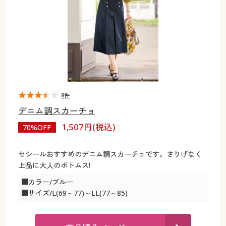
大きいサイズ
制服・スクールすべて
美容・健康・サプリメント
寝具・ベッド
制服・スクール
美容・健康通販すべて
家具・収納
キッチン・雑貨・日用品
バーゲン
大きいサイズ通販すべて
制服・学生服
カーテン・ラグ・ファブリック
大きいサイズ
制服・スクールすべて
美容・健康・サプリメント
寝具・ベッド
詳細検索
バーゲンセール
大きいサイズ レディース服
ジュニア・ティーンズ下着
バーゲン
大きいサイズ通販すべて
制服・学生服
カーテン・ラグ・ファブリック
商品カテゴリ一覧
シークレットセール
大きいサイズ レディース下着
詳細検索
バーゲンセール
大きいサイズ レディース服
ジュニア・ティーンズ下着
8件
デニム調スカーチョ
カタログ
大きいサイズ メンズ
商品カテゴリ一覧
シークレットセール
大きいサイズ レディース下着
1,507円(税込)
70%OFF
カタログ・チラシからのご注文
カタログ
大きいサイズ 事務・制服
大きいサイズ メンズ
セシールおすすめのデニム調スカーチョです。さりげなく
上品に大人のボトムス!
デジタルカタログ
カタログ・チラシからのご注文
大きいサイズ 事務・制服
■カラー/ブルー
■サイズ/L(69～77)～LL(77～85)
カタログ無料プレゼント
デジタルカタログ
会員メニュー