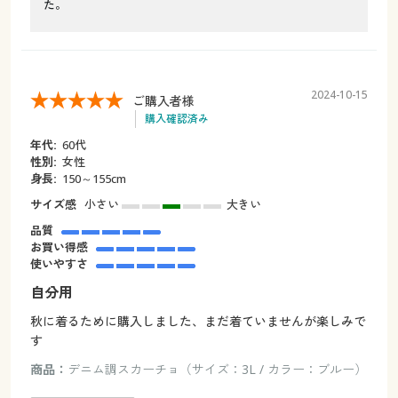
た。
2024-10-15
ご購入者様
購入確認済み
年代:
60代
性別:
女性
身長:
150～155cm
サイズ感
小さい
大きい
品質
お買い得感
使いやすさ
自分用
秋に着るために購入しました、まだ着ていませんが楽しみで
す
商品：
デニム調スカーチョ（サイズ：3L / カラー：ブルー）