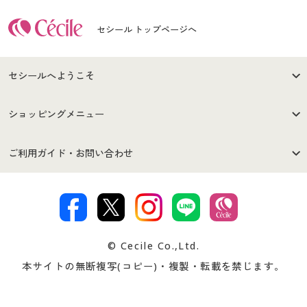
セシール トップページへ
セシールへようこそ
はじめての方へ
ご利用環境について
ショッピングメニュー
セシールご利用規約
プライバシーポリシー
商品カテゴリ
バーゲンセール
ご利用ガイド・お問い合わせ
特定商取引法に基づく表示
古物営業法に基づく表示
カタログ・チラシからのご注
デジタルカタログ
ご注文は
お届けは
文
著作権・商標について
会社案内
交換・返品は
お支払は
カタログ無料プレゼント
特集一覧
© Cecile Co.,Ltd.
会員登録・お客様情報変更に
お客様番号・パスワードをお
本サイトの無断複写(コピー)・複製・転載を禁じます。
プレゼント＆キャンペーン
サイトマップ
ついて
忘れの場合
サイズガイド
よくある質問とお問い合わせ