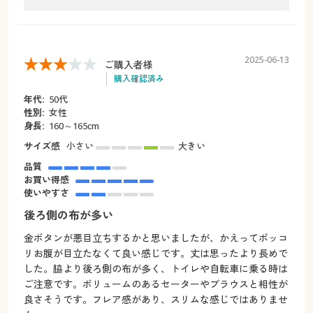
2025-06-13
ご購入者様
購入確認済み
年代:
50代
性別:
女性
身長:
160～165cm
サイズ感
小さい
大きい
品質
お買い得感
使いやすさ
後ろ側の布が多い
金ボタンが悪目立ちするかと思いましたが、かえってポッコ
リお腹が目立たなくて良い感じです。丈は思ったより長めで
した。脇より後ろ側の布が多く、トイレや自転車に乗る時は
ご注意です。ボリュームのあるセーターやブラウスと相性が
良さそうです。フレア感があり、スリムな感じではありませ