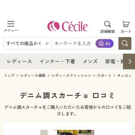
商品を探す
レディース
商品を探す
詳細検索
カート
インナー・下着
レディース通販すべて
レディース
メンズ
インナー・下着通販すべて
レディースファッション
インナー・下着
レディース通販すべて
レディース
インナー・下着
メンズ
家電・雑貨
家電・雑貨
メンズ通販すべて
女性下着
女性下着
メンズ
インナー・下着通販すべて
レディースファッション
トップ
レディース通販
レディースファッション
スカート
キュロッ
寝具・インテリア・家具
家電・雑貨すべて
メンズファッション
メンズ下着
家電・雑貨
メンズ通販すべて
女性下着
女性下着
デニム調スカーチョ 口コミ
美容・健康
寝具・インテリア・家具通販すべて
家電
メンズ下着
ジュニア・ティーンズ下着
デニム調スカーチョをご購入いただいたお客様からの口コミをご紹
寝具・インテリア・家具
家電・雑貨すべて
メンズファッション
メンズ下着
介します。
制服・スクール
美容・健康通販すべて
家具・収納
キッチン・雑貨・日用品
美容・健康
寝具・インテリア・家具通販すべて
家電
メンズ下着
ジュニア・ティーンズ下着