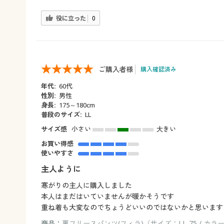
役に立った
0
ご購入者様
購入確認済み
年代:
60代
性別:
男性
身長:
175～180cm
普段のサイズ:
LL
サイズ感
小さい
大きい
お買い得感
使いやすさ
主人ように
寒がりの主人に購入しました
本人はまだはいていませんが暖かそうです
重ね着も大変なのでちょうどいいのではないかと思います
商品：
裏フリースパンツ(フィラ)（サイズ：LL-75 / カ