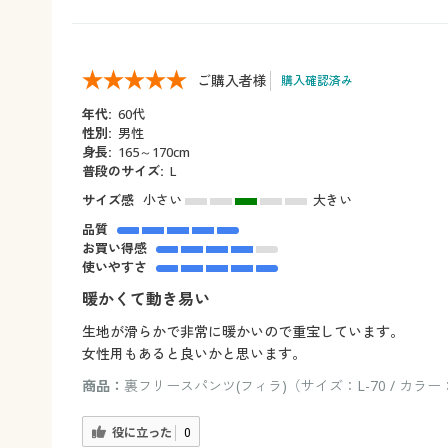
ご購入者様
購入確認済み
年代:
60代
性別:
男性
身長:
165～170cm
普段のサイズ:
L
サイズ感
小さい
大きい
品質
お買い得感
使いやすさ
暖かくて動き易い
生地が滑らかで非常に暖かいので重宝しています。
女性用もあると良いかと思います。
商品：
裏フリースパンツ(フィラ)（サイズ：L-70 / カラ
役に立った
0