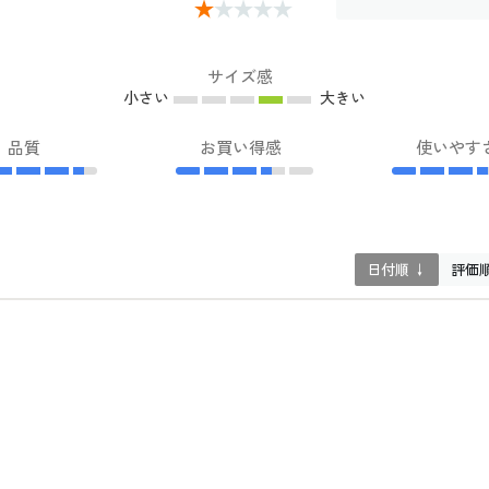
サイズ感
小さい
大きい
品質
お買い得感
使いやす
日付順 ↓
評価