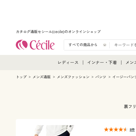
カタログ通販セシール(cecile)のオンラインショップ
レディース
インナー・下着
メン
レディース通販すべて
インナー・下着通販すべ
メン
トップ
メンズ通販
メンズファッション
パンツ
イージーパン
レディースファッション
女性下着
メン
女性下着
メンズ下着
メン
裏フ
ジュニア・ティーンズ下
8件