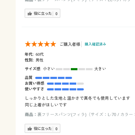
役に立った
0
ご購入者様
購入確認済み
年代:
60代
性別:
男性
サイズ感
小さい
大きい
品質
お買い得感
使いやすさ
しっかりとした生地と温かさで真冬でも使用しています
同じ上着がほしいです
商品：
裏フリースパンツ(フィラ)（サイズ：L-70 / カラ
役に立った
0