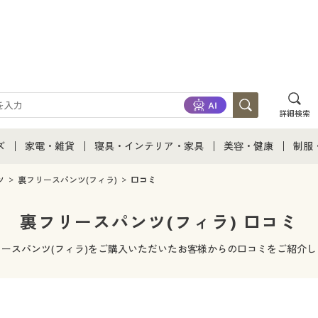
詳細検索
ズ
家電・雑貨
寝具・インテリア・家具
美容・健康
制服
て
ズ通販すべて
家電・雑貨すべて
寝具・インテリア・家具通販すべて
美容・健康通販すべ
制服
ツ
裏フリースパンツ(フィラ)
口コミ
ズファッション
家電
家具・収納
美容・健康・サプリ
制服
裏フリースパンツ(フィラ) 口コミ
ズ下着
キッチン・雑貨・日用品
寝具・ベッド
ジュ
リースパンツ(フィラ)をご購入いただいたお客様からの口コミをご紹介し
着
カーテン・ラグ・ファブリック