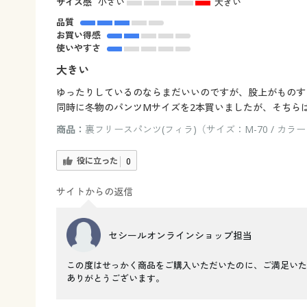
サイズ感
小さい
大きい
品質
お買い得感
使いやすさ
大きい
ゆったりしているのならまだいいのですが、股上がものす
同時に冬物のパンツMサイズを2本買いましたが、そちら
商品：
裏フリースパンツ(フィラ)（サイズ：M-70 / カラ
役に立った
0
サイトからの返信
セシールオンラインショップ担当
この度はせっかく商品をご購入いただいたのに、ご満足いた
ありがとうございます。