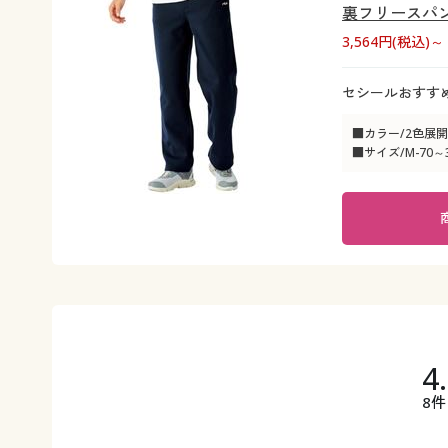
裏フリースパン
3,564円(税込)～
セシールおすす
■カラー/2色展開
■サイズ/M-70～3
4
8件