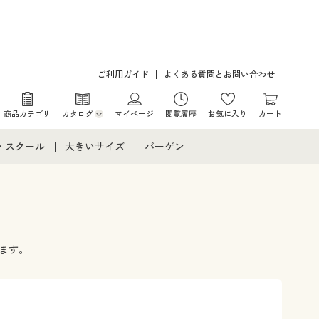
ご利用ガイド
よくある質問とお問い合わせ
商品カテゴリ
カタログ
マイページ
閲覧履歴
お気に入り
カート
カタログ・チラシからのご注文
・スクール
大きいサイズ
バーゲン
デジタルカタログ
て
・スクールすべて
大きいサイズ通販すべて
バーゲンセール
カタログ無料プレゼント
メント
・学生服
大きいサイズ レディース服
シークレットセール
ニア・ティーンズ下着
大きいサイズ レディース下着
ます。
大きいサイズ メンズ