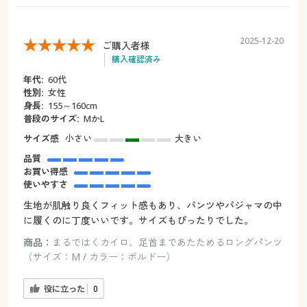
2025-12-20
ご購入者様
購入確認済み
年代:
60代
性別:
女性
身長:
155～160cm
普段のサイズ:
MかL
サイズ感
小さい
大きい
品質
お買い得感
使いやすさ
生地が肌触り良くフィット感もあり、パンツやパジャマの中
に履くのに丁度いいです。サイズもぴったりでした。
商品：
まるではくカイロ、足首まであたためるロングパンツ
（サイズ：M / カラー：ボルドー）
役に立った
0