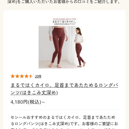
深め)をご購入いただいたお客様からの口コミをご紹介します。
大きいサイズ
制服・スクールすべて
美容・健康・サプリメント
寝具・ベッド
制服・スクール
美容・健康通販すべて
家具・収納
キッチン・雑貨・日用品
バーゲン
大きいサイズ通販すべて
制服・学生服
カーテン・ラグ・ファブリック
大きいサイズ
制服・スクールすべて
美容・健康・サプリメント
寝具・ベッド
詳細検索
バーゲンセール
大きいサイズ レディース服
ジュニア・ティーンズ下着
バーゲン
大きいサイズ通販すべて
制服・学生服
カーテン・ラグ・ファブリック
商品カテゴリ一覧
シークレットセール
大きいサイズ レディース下着
詳細検索
バーゲンセール
大きいサイズ レディース服
ジュニア・ティーンズ下着
カタログ
大きいサイズ メンズ
商品カテゴリ一覧
シークレットセール
大きいサイズ レディース下着
20件
カタログ・チラシからのご注文
カタログ
大きいサイズ 事務・制服
まるではくカイロ、足首まであたためるロングパ
大きいサイズ メンズ
ンツ(はきこみ丈深め)
デジタルカタログ
カタログ・チラシからのご注文
4,180円(税込)～
大きいサイズ 事務・制服
カタログ無料プレゼント
デジタルカタログ
セシールおすすめのまるではくカイロ、足首まであたため
るロングパンツ(はきこみ丈深め)です。お客様のご要望にお
会員メニュー