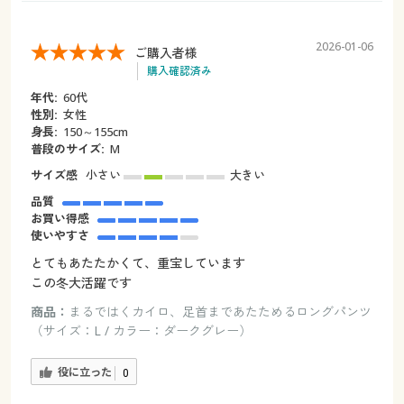
2026-01-06
ご購入者様
購入確認済み
年代:
60代
性別:
女性
身長:
150～155cm
普段のサイズ:
М
サイズ感
小さい
大きい
品質
お買い得感
使いやすさ
とてもあたたかくて、重宝しています
この冬大活躍です
商品：
まるではくカイロ、足首まであたためるロングパンツ
（サイズ：L / カラー：ダークグレー）
役に立った
0