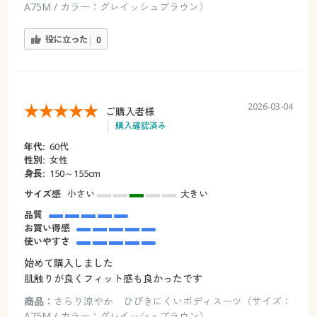
A75M / カラー：グレイッシュブラウン）
役に立った
0
2026-03-04
ご購入者様
購入確認済み
年代:
60代
性別:
女性
身長:
150～155cm
サイズ感
小さい
大きい
品質
お買い得感
使いやすさ
始めて購入しました
肌触りが良くフィット感も良かったです
商品：
さらり涼やか ひびきにくいボディスーツ（サイズ：
A75M / カラー：グレイッシュブラウン）