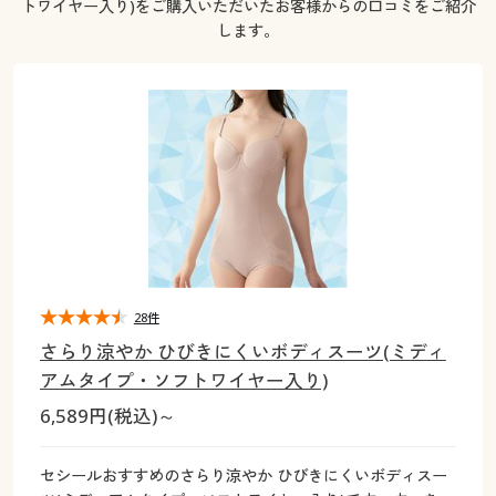
トワイヤー入り)をご購入いただいたお客様からの口コミをご紹介
大きいサイズ
制服・スクールすべて
美容・健康・サプリメント
寝具・ベッド
制服・スクール
美容・健康通販すべて
家具・収納
キッチン・雑貨・日用品
します。
バーゲン
大きいサイズ通販すべて
制服・学生服
カーテン・ラグ・ファブリック
大きいサイズ
制服・スクールすべて
美容・健康・サプリメント
寝具・ベッド
詳細検索
バーゲンセール
大きいサイズ レディース服
ジュニア・ティーンズ下着
バーゲン
大きいサイズ通販すべて
制服・学生服
カーテン・ラグ・ファブリック
商品カテゴリ一覧
シークレットセール
大きいサイズ レディース下着
詳細検索
バーゲンセール
大きいサイズ レディース服
ジュニア・ティーンズ下着
カタログ
大きいサイズ メンズ
商品カテゴリ一覧
シークレットセール
大きいサイズ レディース下着
カタログ・チラシからのご注文
28件
カタログ
大きいサイズ 事務・制服
大きいサイズ メンズ
さらり涼やか ひびきにくいボディスーツ(ミディ
デジタルカタログ
カタログ・チラシからのご注文
アムタイプ・ソフトワイヤー入り)
大きいサイズ 事務・制服
6,589円(税込)～
カタログ無料プレゼント
デジタルカタログ
セシールおすすめのさらり涼やか ひびきにくいボディスー
会員メニュー