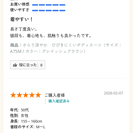
お買い得感
使いやすさ
着やすい！
長さ丁度良い。
値段も、着心地も、肌触りも良かったです。
商品：
さらり涼やか ひびきにくいボディスーツ（サイズ：
A75M / カラー：グレイッシュブラウン）
役に立った
0
2026-02-07
ご購入者様
購入確認済み
年代:
50代
性別:
女性
身長:
155～160cm
普段のサイズ:
M〜L