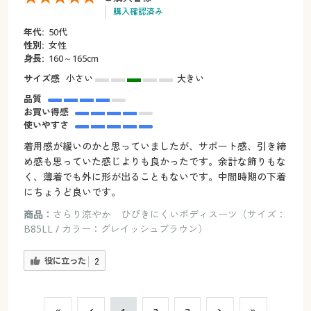
購入確認済み
年代:
50代
性別:
女性
身長:
160～165cm
サイズ感
小さい
大きい
品質
お買い得感
使いやすさ
着用感が緩いのかと思っていましたが、サポート感、引き締
め感も思っていた感じよりも良かったです。余計な飾りもな
く、薄着でも外に形が出ることもないです。中間時期の下着
にちょうど良いです。
商品：
さらり涼やか ひびきにくいボディスーツ（サイズ：
B85LL / カラー：グレイッシュブラウン）
役に立った
2