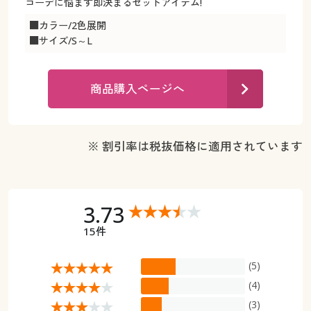
カタログ無料プレゼント
コーデに悩まず即決まるセットアイテム!
マイページ
■カラー/2色展開
会員メニュー
■サイズ/S～L
閲覧履歴
マイページ
商品購入ページへ
お気に入り
閲覧履歴
サポート
※ 割引率は税抜価格に適用されています
お気に入り
ご利用ガイド
サポート
よくある質問とお問い合わせ
3.73
ご利用ガイド
15件
よくある質問とお問い合わせ
(5)
(4)
(3)