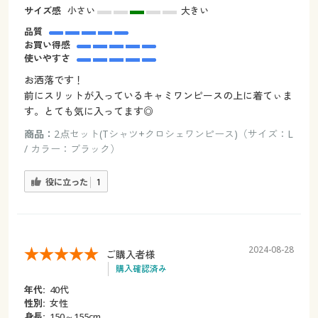
サイズ感
小さい
大きい
品質
お買い得感
使いやすさ
お洒落です！
前にスリットが入っているキャミワンピースの上に着てぃま
す。とても気に入ってます◎
商品：
2点セット(Tシャツ+クロシェワンピース)（サイズ：L
/ カラー：ブラック）
役に立った
1
2024-08-28
ご購入者様
購入確認済み
年代:
40代
性別:
女性
身長:
150～155cm