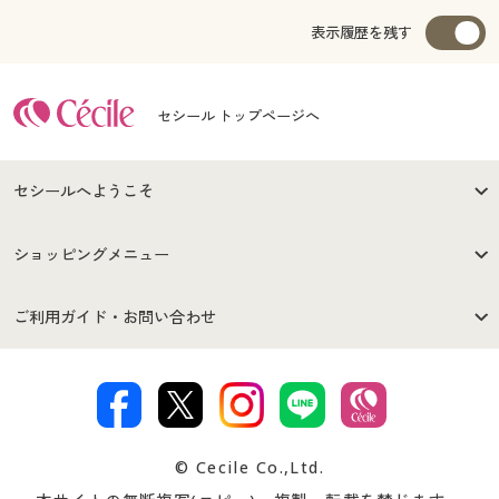
表示履歴を残す
セシール トップページへ
セシールへようこそ
はじめての方へ
ご利用環境について
ショッピングメニュー
セシールご利用規約
プライバシーポリシー
商品カテゴリ
バーゲンセール
ご利用ガイド・お問い合わせ
特定商取引法に基づく表示
古物営業法に基づく表示
カタログ・チラシからのご注
デジタルカタログ
ご注文は
お届けは
文
著作権・商標について
会社案内
交換・返品は
お支払は
カタログ無料プレゼント
特集一覧
© Cecile Co.,Ltd.
会員登録・お客様情報変更に
お客様番号・パスワードをお