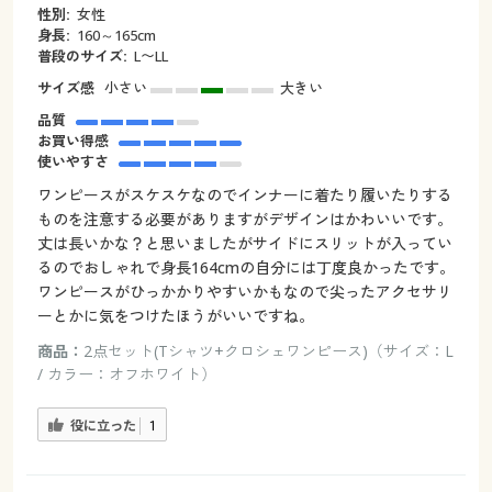
性別:
女性
身長:
160～165cm
普段のサイズ:
L〜LL
サイズ感
小さい
大きい
品質
お買い得感
使いやすさ
ワンピースがスケスケなのでインナーに着たり履いたりする
ものを注意する必要がありますがデザインはかわいいです。
丈は長いかな？と思いましたがサイドにスリットが入ってい
るのでおしゃれで身長164cmの自分には丁度良かったです。
ワンピースがひっかかりやすいかもなので尖ったアクセサリ
ーとかに気をつけたほうがいいですね。
商品：
2点セット(Tシャツ+クロシェワンピース)（サイズ：L
/ カラー：オフホワイト）
役に立った
1