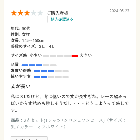
2024-05-23
ご購入者様
購入確認済み
年代:
50代
性別:
女性
身長:
145～150cm
普段のサイズ:
３L、４L
サイズ感
小さい
大きい
品質
お買い得感
使いやすさ
丈が長い
私は３Lだけど、背は低いので丈が長すぎた。レース編みっ
ぽいから丈詰めも難しそうだし・・・どうしようって感じで
す。
商品：
2点セット(Tシャツ+クロシェワンピース)（サイズ：
3L / カラー：オフホワイト）