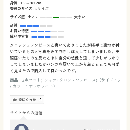
身長:
155～160cm
普段のサイズ:
sサイズ
サイズ感
小さい
大きい
品質
お買い得感
使いやすさ
クロッシェワンピースと書いてありましたが勝手に裏地が付
いているものと写真をみて判断し購入してしまいました。実
際届いたものを見たときに自分の想像と違って少しがっかり
してしまいましたがパンツを履いて上から着るととても可愛
く見えたので購入して良かったです。
商品：
2点セット(Tシャツ+クロシェワンピース)（サイズ：S
/ カラー：オフホワイト）
役に立った
0
サイトからの返信