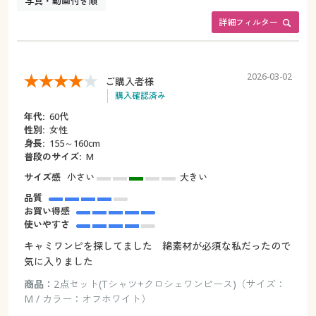
写真・動画付き順
詳細フィルター
2026-03-02
ご購入者様
購入確認済み
年代:
60代
性別:
女性
身長:
155～160cm
普段のサイズ:
M
サイズ感
小さい
大きい
品質
お買い得感
使いやすさ
キャミワンピを探してました 綿素材が必須な私だったので
気に入りました
商品：
2点セット(Tシャツ+クロシェワンピース)（サイズ：
M / カラー：オフホワイト）