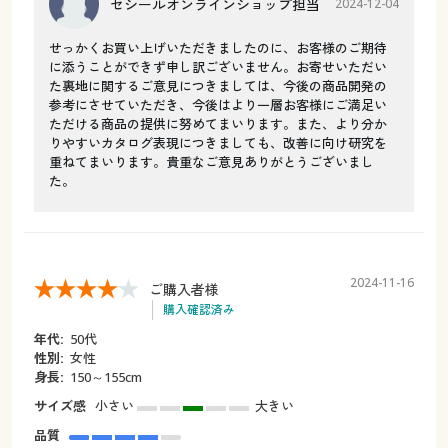
セシールオンラインショップ担当
2024-12-04
せっかくお買い上げいただきましたのに、お客様のご期待
に添うことができず申し訳ございません。お寄せいただい
た裏地に関するご意見につきましては、今後の商品開発の
参考にさせていただき、今後はより一層お客様にご満足い
ただける商品の提供に努めてまいります。また、より分か
りやすいカタログ表現につきましても、改善に向け研究を
重ねてまいります。貴重なご意見ありがとうございまし
た。
2024-11-16
ご購入者様
購入確認済み
年代:
50代
性別:
女性
身長:
150～155cm
サイズ感
小さい
大きい
品質