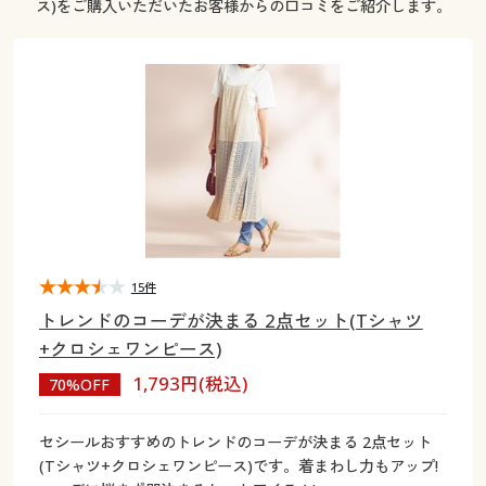
ス)をご購入いただいたお客様からの口コミをご紹介します。
大きいサイズ
制服・スクールすべて
美容・健康・サプリメント
寝具・ベッド
制服・スクール
美容・健康通販すべて
家具・収納
キッチン・雑貨・日用品
バーゲン
大きいサイズ通販すべて
制服・学生服
カーテン・ラグ・ファブリック
大きいサイズ
制服・スクールすべて
美容・健康・サプリメント
寝具・ベッド
詳細検索
バーゲンセール
大きいサイズ レディース服
ジュニア・ティーンズ下着
バーゲン
大きいサイズ通販すべて
制服・学生服
カーテン・ラグ・ファブリック
商品カテゴリ一覧
シークレットセール
大きいサイズ レディース下着
詳細検索
バーゲンセール
大きいサイズ レディース服
ジュニア・ティーンズ下着
カタログ
大きいサイズ メンズ
商品カテゴリ一覧
シークレットセール
大きいサイズ レディース下着
15件
カタログ・チラシからのご注文
カタログ
大きいサイズ 事務・制服
トレンドのコーデが決まる 2点セット(Tシャツ
大きいサイズ メンズ
+クロシェワンピース)
デジタルカタログ
カタログ・チラシからのご注文
1,793円(税込)
70%OFF
大きいサイズ 事務・制服
カタログ無料プレゼント
デジタルカタログ
セシールおすすめのトレンドのコーデが決まる 2点セット
(Tシャツ+クロシェワンピース)です。着まわし力もアップ!
会員メニュー