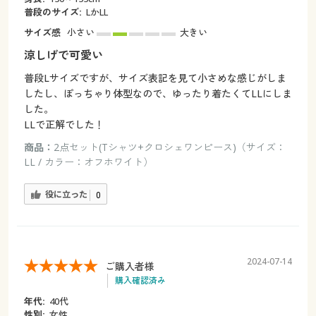
普段のサイズ:
LかLL
サイズ感
小さい
大きい
涼しげで可愛い
普段Lサイズですが、サイズ表記を見て小さめな感じがしま
したし、ぽっちゃり体型なので、ゆったり着たくてLLにしま
した。
LLで正解でした！
商品：
2点セット(Tシャツ+クロシェワンピース)（サイズ：
LL / カラー：オフホワイト）
役に立った
0
2024-07-14
ご購入者様
購入確認済み
年代:
40代
性別:
女性