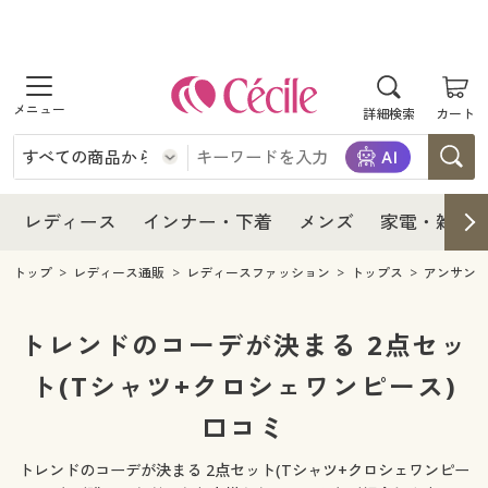
商品を探す
レディース
商品を探す
詳細検索
カート
インナー・下着
レディース通販すべて
レディース
メンズ
インナー・下着通販すべて
レディースファッション
インナー・下着
レディース通販すべて
レディース
インナー・下着
メンズ
家電・雑貨
家電・雑貨
メンズ通販すべて
女性下着
女性下着
メンズ
インナー・下着通販すべて
レディースファッション
トップ
レディース通販
レディースファッション
トップス
アンサン
寝具・インテリア・家具
家電・雑貨すべて
メンズファッション
メンズ下着
家電・雑貨
メンズ通販すべて
女性下着
女性下着
トレンドのコーデが決まる 2点セッ
美容・健康
寝具・インテリア・家具通販すべて
ト(Tシャツ+クロシェワンピース)
家電
メンズ下着
ジュニア・ティーンズ下着
寝具・インテリア・家具
家電・雑貨すべて
メンズファッション
メンズ下着
口コミ
制服・スクール
美容・健康通販すべて
家具・収納
キッチン・雑貨・日用品
美容・健康
寝具・インテリア・家具通販すべて
家電
メンズ下着
ジュニア・ティーンズ下着
トレンドのコーデが決まる 2点セット(Tシャツ+クロシェワンピー