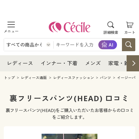
商品を探す
レディース
商品を探す
詳細検索
カート
インナー・下着
レディース通販すべて
レディース
メンズ
インナー・下着通販すべて
レディースファッション
インナー・下着
レディース通販すべて
レディース
インナー・下着
メンズ
家電・雑貨
家電・雑貨
メンズ通販すべて
女性下着
女性下着
メンズ
インナー・下着通販すべて
レディースファッション
トップ
レディース通販
レディースファッション
パンツ
イージーパ
寝具・インテリア・家具
家電・雑貨すべて
メンズファッション
メンズ下着
家電・雑貨
メンズ通販すべて
女性下着
女性下着
裏フリースパンツ(HEAD) 口コミ
美容・健康
寝具・インテリア・家具通販すべて
家電
メンズ下着
ジュニア・ティーンズ下着
裏フリースパンツ(HEAD)をご購入いただいたお客様からの口コミ
寝具・インテリア・家具
家電・雑貨すべて
メンズファッション
メンズ下着
をご紹介します。
制服・スクール
美容・健康通販すべて
家具・収納
キッチン・雑貨・日用品
美容・健康
寝具・インテリア・家具通販すべて
家電
メンズ下着
ジュニア・ティーンズ下着