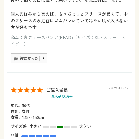
夜外で働くのには薄くて寒いですが、それ以外は、充分。
個人的好みから言えば、もうちょっとフリースが暑くて、中
のフリースのみ足首にゴムがついていて冷たい風が入らない
方が好きです
商品：
裏フリースパンツ(HEAD)（サイズ：3L / カラー：ネ
イビー）
役に立った
2
2025-11-22
ご購入者様
購入確認済み
年代:
50代
性別:
女性
身長:
145～150cm
サイズ感
小さい
大きい
品質