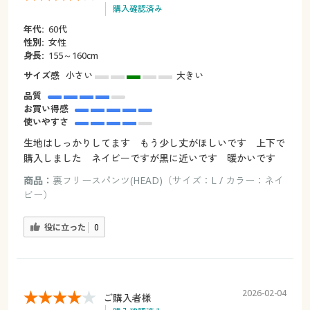
購入確認済み
年代:
60代
性別:
女性
身長:
155～160cm
サイズ感
小さい
大きい
品質
お買い得感
使いやすさ
生地はしっかりしてます もう少し丈がほしいです 上下で
購入しました ネイビーですが黒に近いです 暖かいです
商品：
裏フリースパンツ(HEAD)（サイズ：L / カラー：ネイ
ビー）
役に立った
0
2026-02-04
ご購入者様