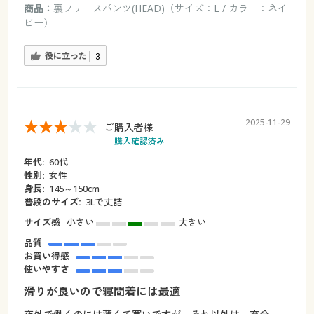
商品：
裏フリースパンツ(HEAD)（サイズ：L / カラー：ネイ
ビー）
役に立った
3
2025-11-29
ご購入者様
購入確認済み
年代:
60代
性別:
女性
身長:
145～150cm
普段のサイズ:
3Lで丈詰
サイズ感
小さい
大きい
品質
お買い得感
使いやすさ
滑りが良いので寝間着には最適