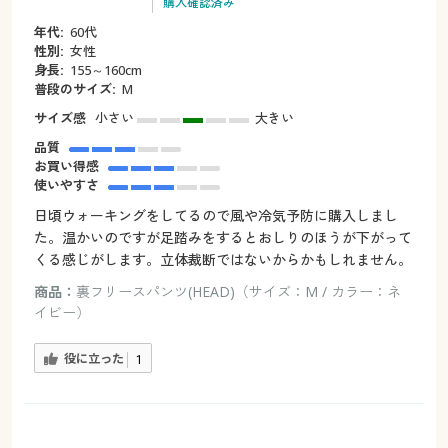
購入確認済み
年代:
60代
性別:
女性
身長:
155～160cm
普段のサイズ:
M
サイズ感
小さい
大きい
品質
お買い得感
使いやすさ
日頃ウォーキングをしてるので風や冷気予防に購入しまし
た。温かいのですが足踏みをするとおしりのほうが下がって
くる感じがします。立体裁断ではないからかもしれません。
商品：
裏フリースパンツ(HEAD)（サイズ：M / カラー：ネ
イビー）
役に立った
1