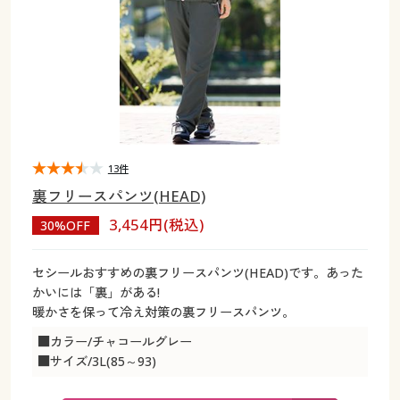
大きいサイズ
制服・スクールすべて
美容・健康・サプリメント
寝具・ベッド
制服・スクール
美容・健康通販すべて
家具・収納
キッチン・雑貨・日用品
バーゲン
大きいサイズ通販すべて
制服・学生服
カーテン・ラグ・ファブリック
大きいサイズ
制服・スクールすべて
美容・健康・サプリメント
寝具・ベッド
詳細検索
バーゲンセール
大きいサイズ レディース服
ジュニア・ティーンズ下着
バーゲン
大きいサイズ通販すべて
制服・学生服
カーテン・ラグ・ファブリック
商品カテゴリ一覧
シークレットセール
大きいサイズ レディース下着
詳細検索
バーゲンセール
大きいサイズ レディース服
ジュニア・ティーンズ下着
13件
裏フリースパンツ(HEAD)
カタログ
大きいサイズ メンズ
商品カテゴリ一覧
シークレットセール
大きいサイズ レディース下着
3,454円(税込)
30%OFF
カタログ・チラシからのご注文
カタログ
大きいサイズ 事務・制服
大きいサイズ メンズ
セシールおすすめの裏フリースパンツ(HEAD)です。あった
かいには「裏」がある!
デジタルカタログ
カタログ・チラシからのご注文
暖かさを保って冷え対策の裏フリースパンツ。
大きいサイズ 事務・制服
■カラー/チャコールグレー
カタログ無料プレゼント
デジタルカタログ
■サイズ/3L(85～93)
会員メニュー