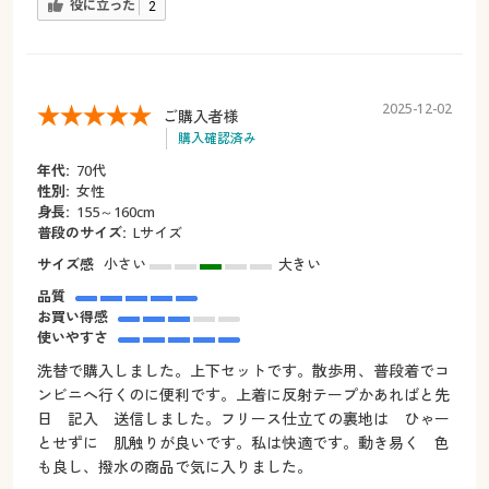
役に立った
2
2025-12-02
ご購入者様
購入確認済み
年代:
70代
性別:
女性
身長:
155～160cm
普段のサイズ:
Lサイズ
サイズ感
小さい
大きい
品質
お買い得感
使いやすさ
洗替で購入しました。上下セットです。散歩用、普段着でコ
ンビニへ行くのに便利です。上着に反射テープかあればと先
日 記入 送信しました。フリース仕立ての裏地は ひゃー
とせずに 肌触りが良いです。私は快適です。動き易く 色
も良し、撥水の商品で気に入りました。