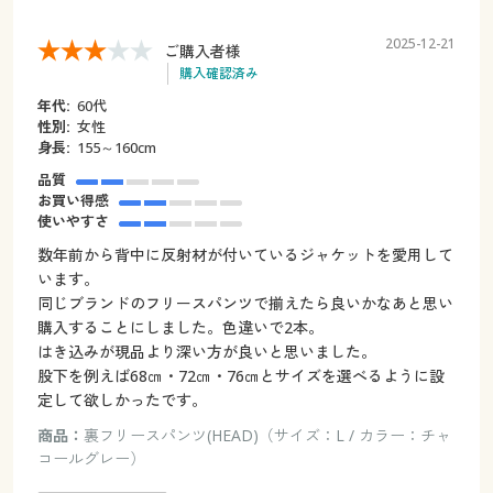
2025-12-21
ご購入者様
購入確認済み
年代:
60代
性別:
女性
身長:
155～160cm
品質
お買い得感
使いやすさ
数年前から背中に反射材が付いているジャケットを愛用して
います。
同じブランドのフリースパンツで揃えたら良いかなあと思い
購入することにしました。色違いで2本。
はき込みが現品より深い方が良いと思いました。
股下を例えば68㎝・72㎝・76㎝とサイズを選べるように設
定して欲しかったです。
商品：
裏フリースパンツ(HEAD)（サイズ：L / カラー：チャ
コールグレー）