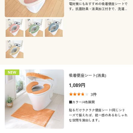
カタログ無料プレゼント
電対策にもおすすめの吸着便座シートで
す。抗菌防臭・消臭加工付きで、洗濯機
で洗えるのでいつも清潔に保てます。
会員メニュー
マイページ
閲覧履歴
お気に入り
NEW
吸着便座シート(消臭)
サポート
1,089円
ご利用ガイド
3
件
■カラー/4色展開
よくある質問とお問い合わせ
貼るだけラクラク便座シート!同じシリ
ーズで揃えれば、統一感のあるおしゃれ
な空間を演出します。