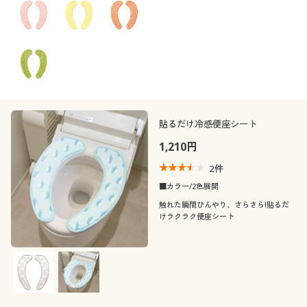
貼るだけ冷感便座シート
1,210円
2
件
■カラー/2色展開
触れた瞬間ひんやり、さらさら!貼るだ
けラクラク便座シート