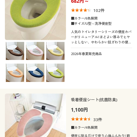
682円～
制服・スクール
美容・健康通販すべて
家具・収納
キッチン・雑貨・日用品
102
件
■カラー/6色展開
大きいサイズ
制服・スクールすべて
美容・健康・サプリメント
寝具・ベッド
■サイズ/U型～洗浄便座型
口コミ
人気のトイレタリーシリーズの便座カバ
(4〜4.9)
ーがリニューアル! ほどよい厚みでヒヤ
バーゲン
大きいサイズ通販すべて
制服・学生服
カーテン・ラグ・ファブリック
ッとしない、やわらかい肌ざわりの便座
(3〜3.9)
カバーです。オリジナルカラー展開で、
コーディネートも自由自在。いつでも買
2026年春夏販売商品
詳細検索
バーゲンセール
大きいサイズ レディース服
ジュニア・ティーンズ下着
い足し・買い替えできるお求めやすい価
カラー
格です。
商品カテゴリ一覧
シークレットセール
大きいサイズ レディース下着
カタログ
大きいサイズ メンズ
価格
～
円
絞込
吸着便座シート(抗菌防臭)
カタログ・チラシからのご注文
1,100円
大きいサイズ 事務・制服
33
件
デジタルカタログ
閉じる
■カラー/4色展開
便座に貼るだけで座り心地ふんわり! 節