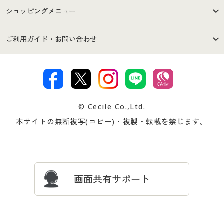
はじめての方へ
ご利用環境について
ショッピングメニュー
セシールご利用規約
プライバシーポリシー
商品カテゴリ
バーゲンセール
ご利用ガイド・お問い合わせ
特定商取引法に基づく表示
古物営業法に基づく表示
カタログ・チラシからのご注
デジタルカタログ
ご注文は
お届けは
文
著作権・商標について
会社案内
交換・返品は
お支払は
カタログ無料プレゼント
特集一覧
© Cecile Co.,Ltd.
会員登録・お客様情報変更に
お客様番号・パスワードをお
本サイトの無断複写(コピー)・複製・転載を禁じます。
プレゼント＆キャンペーン
サイトマップ
ついて
忘れの場合
サイズガイド
よくある質問とお問い合わせ
画面共有サポート