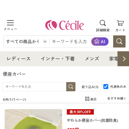
商品を探す
詳細検索
カート
レディース
インナー・下着
レディース通販すべて
レディース
インナー・下着
メンズ
家電・雑
メンズ
インナー・下着通販すべて
レディースファッション
便座カバー
家電・雑貨
代表色のみ
メンズ通販すべて
女性下着
絞り込み(
3
)
女性下着
6
1
/
1
表示
件(
ページ)
寝具・インテリア・家具
家電・雑貨すべて
メンズファッション
メンズ下着
在庫
在庫のある商品のみ表示
最大30％OFF
カテゴリ
美容・健康
寝具・インテリア・家具通販すべて
家電
メンズ下着
ジュニア・ティーンズ下着
やわらか便座カバー(抗菌防臭)