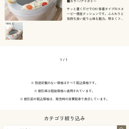
■カラー/アイボリー
サッと置くだけでOK! 吸着タイプのスヌ
ーピー便座クッションです。ふんわりと
気持ち良い座り心地も魅力。明るくフレ
ッシュなフルーツ柄のトイレタリーで揃
えて、毎日を元気に♪
1
/
1
※ 別途記載のない価格はすべて税込価格です。
※ 割引率は税抜価格に適用されています。
※ 割引前の税込価格は、販売時の消費税率で表示しています。
カテゴリ絞り込み