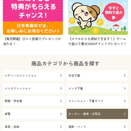
【毎月開催】口コミ投稿でプレゼントが
【スマホからも参加できます！】ゲーム
当たる！
で遊んで最大5000ポイントプレゼント！
商品カテゴリから商品を探す
レディースファッション
女性下着
メンズファッション
メンズ下着
制服・学生服
ファッション・下着すべて
家電
キッチン・雑貨・日用品
家具・収納
寝具・ベッド