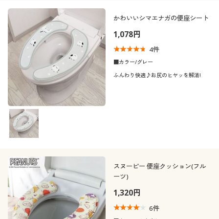
かわいいシマエナガの便座シート
1,078円
4
件
■カラー/グレー
ふんわり快適♪お尻のヒヤッを解消!
スヌーピー 便座クッション(フル
ーツ)
1,320円
6
件