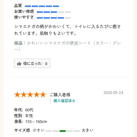
品質
お買い得感
使いやすさ
シマエナガの柄がかわいくて、トイレに入るたびに癒さ
れています。肌触りもよいです。
商品：
かわいいシマエナガの便座シート（カラー：グレ
ー）
役に立った
0
2026-05-24
ご購入者様
購入確認済み
年代:
60代
性別:
女性
身長:
155～160cm
サイズ感
小さい
大きい