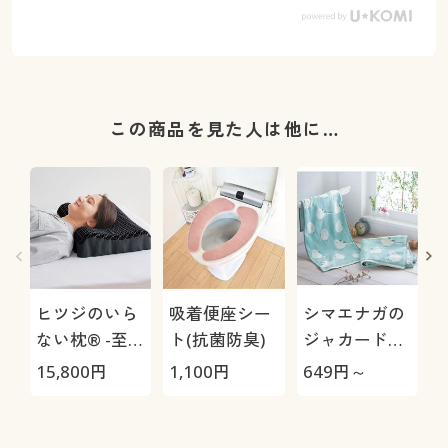
この商品を見た人は他に…
ヒツジのいら
吸着便座シー
シマエナガの
ない枕® -至
ト(抗菌防臭)
ジャカード織
極-
タオル(無撚
15,800
円
1,100
円
649
円～
1
糸)