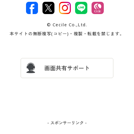
ご注文は
お届けは
文
著作権・商標について
会社案内
交換・返品は
お支払は
カタログ無料プレゼント
特集一覧
© Cecile Co.,Ltd.
会員登録・お客様情報変更に
お客様番号・パスワードをお
本サイトの無断複写(コピー)・複製・転載を禁じます。
プレゼント＆キャンペーン
サイトマップ
ついて
忘れの場合
サイズガイド
よくある質問とお問い合わせ
画面共有サポート
- スポンサーリンク -