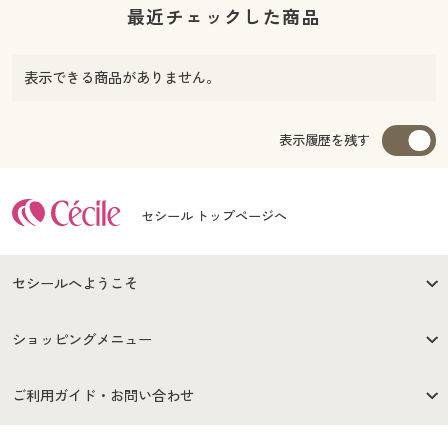
最近チェックした商品
表示できる商品がありません。
表示履歴を残す
セシール トップページへ
セシールへようこそ
はじめての方へ
ご利用環境について
ショッピングメニュー
セシールご利用規約
プライバシーポリシー
商品カテゴリ
バーゲンセール
ご利用ガイド・お問い合わせ
特定商取引法に基づく表示
古物営業法に基づく表示
カタログ・チラシからのご注
デジタルカタログ