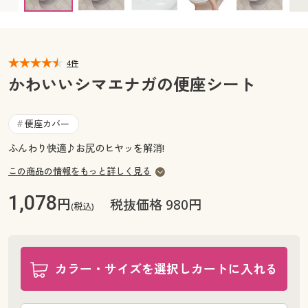
カタログ無料プレゼント
マイページ
会員メニュー
閲覧履歴
4件
マイページ
かわいいシマエナガの便座シート
お気に入り
閲覧履歴
便座カバー
#
サポート
お気に入り
ふんわり快適♪お尻のヒヤッを解消!
ご利用ガイド
この商品の情報をもっと詳しく見る
サポート
1,078
円
税抜価格 980円
よくある質問とお問い合わせ
(税込)
ご利用ガイド
よくある質問とお問い合わせ
カラー・サイズを選択しカートに入れる