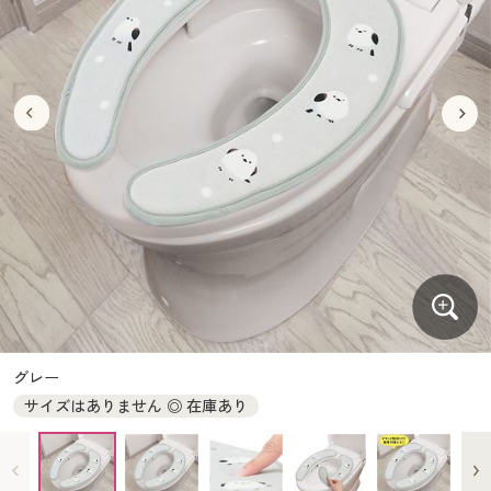
大きいサイズ
制服・スクールすべて
美容・健康・サプリメント
寝具・ベッド
制服・スクール
美容・健康通販すべて
家具・収納
キッチン・雑貨・日用品
バーゲン
大きいサイズ通販すべて
制服・学生服
カーテン・ラグ・ファブリック
大きいサイズ
制服・スクールすべて
美容・健康・サプリメント
寝具・ベッド
詳細検索
バーゲンセール
大きいサイズ レディース服
ジュニア・ティーンズ下着
バーゲン
大きいサイズ通販すべて
制服・学生服
カーテン・ラグ・ファブリック
商品カテゴリ一覧
シークレットセール
大きいサイズ レディース下着
詳細検索
バーゲンセール
大きいサイズ レディース服
ジュニア・ティーンズ下着
カタログ
大きいサイズ メンズ
商品カテゴリ一覧
シークレットセール
大きいサイズ レディース下着
カタログ・チラシからのご注文
カタログ
大きいサイズ 事務・制服
大きいサイズ メンズ
デジタルカタログ
カタログ・チラシからのご注文
グレー
大きいサイズ 事務・制服
サイズはありません ◎ 在庫あり
カタログ無料プレゼント
デジタルカタログ
会員メニュー