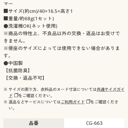
マー
■サイズ(約cm)/40×16.5×高さ1
■重量/約68g(1セット)
●洗濯機OK(ネット使用)
※商品の特性上、不良品以外の交換・返品はお受けで
きません。
※便座のサイズによっては使用できない場合がありま
す。
●中国製
【抗菌防臭】
【交換・返品不可】
※ サイズの測り方、衣料品のヌード寸法については
共通サイズガイ
ド
をご確認ください。
※ 返品などサービスについては
ご利用ガイド
をご確認くださ
い。
品番
CG-663