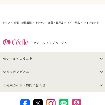
トップ
家電・雑貨通販
キッチン・雑貨・日用品
トイレ用品
トイレセット
セシール トップページへ
セシールへようこそ
はじめての方へ
ご利用環境について
ショッピングメニュー
セシールご利用規約
プライバシーポリシー
商品カテゴリ
バーゲンセール
ご利用ガイド・お問い合わせ
特定商取引法に基づく表示
古物営業法に基づく表示
カタログ・チラシからのご注
デジタルカタログ
ご注文は
お届けは
文