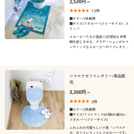
2,530円～
制服・スクール
美容・健康通販すべて
家具・収納
キッチン・雑貨・日用品
13
件
■カラー/2色展開
大きいサイズ
制服・スクールすべて
美容・健康・サプリメント
寝具・ベッド
■サイズ/フタカバー(フリーサイズ)～ス
口コミ
リッパ
(5)
スヌーピーたちが星座に!幻想的な世界
バーゲン
大きいサイズ通販すべて
制服・学生服
カーテン・ラグ・ファブリック
観を感じさせる、グラデーションがロマ
(4〜4.9)
ンティックなスヌーピーのトイレタリー
シリーズ。
詳細検索
バーゲンセール
大きいサイズ レディース服
ジュニア・ティーンズ下着
カラー
商品カテゴリ一覧
シークレットセール
大きいサイズ レディース下着
シマエナガトイレタリー/単品販
売
カタログ
大きいサイズ メンズ
3,300円～
価格
～
円
絞込
カタログ・チラシからのご注文
3
件
大きいサイズ 事務・制服
■カラー/2色展開
■サイズ/トイレマットM(幅60×縦55)～
デジタルカタログ
フタカバー(フリーサイズ)
閉じる
ふわふわの可愛らしい小鳥「シマエナ
ガ」のトイレマットとフタカバーです。