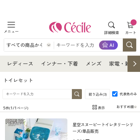
商品を探す
詳細検索
カート
レディース
インナー・下着
レディース通販すべて
レディース
インナー・下着
メンズ
家電・雑貨
メンズ
インナー・下着通販すべて
レディースファッション
トイレセット
家電・雑貨
代表色のみ
メンズ通販すべて
女性下着
絞り込み(
3
)
女性下着
5
1
/
1
表示
件(
ページ)
寝具・インテリア・家具
家電・雑貨すべて
メンズファッション
メンズ下着
在庫
在庫のある商品のみ表示
星空スヌーピートイレタリーシリ
カテゴリ
美容・健康
寝具・インテリア・家具通販すべて
家電
メンズ下着
ジュニア・ティーンズ下着
ーズ/単品販売