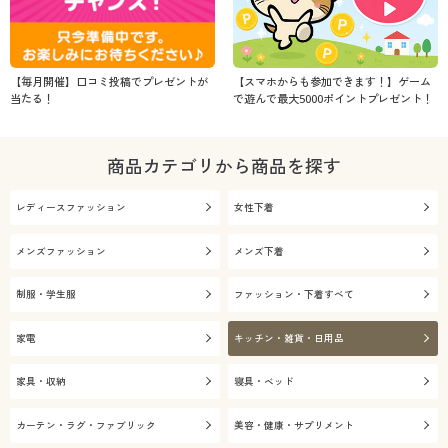
【毎月開催】口コミ投稿でプレゼントが
【スマホからも参加できます！】ゲーム
当たる！
で遊んで最大5000ポイントプレゼント！
商品カテゴリから商品を探す
レディースファッション
女性下着
メンズファッション
メンズ下着
制服・学生服
ファッション・下着すべて
家電
キッチン・雑貨・日用品
家具・収納
寝具・ベッド
カーテン・ラグ・ファブリック
美容・健康・サプリメント