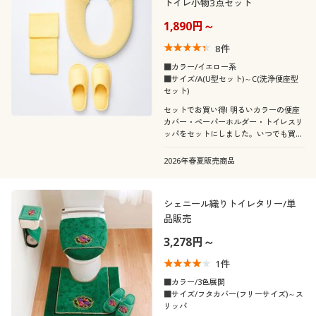
トイレ小物3点セット
1,890円～
8
件
■カラー/イエロー系
■サイズ/A(U型セット)～C(洗浄便座型
セット)
セットでお買い得! 明るいカラーの便座
カバー・ペーパーホルダー・トイレスリ
ッパをセットにしました。いつでも買い
足し・買い替えできるお求めやすい価格
です。
2026年春夏販売商品
シェニール織りトイレタリー/単
品販売
3,278円～
1
件
■カラー/3色展開
■サイズ/フタカバー(フリーサイズ)～ス
リッパ