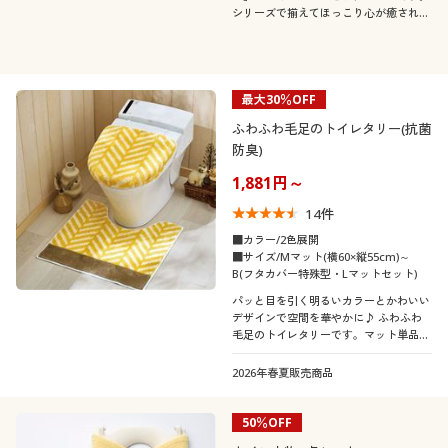
カタログ無料プレゼント
シリーズで揃えてほっこり心が癒される
空間へ変えてみませんか♪
会員メニュー
マイページ
最大30％OFF
ふわふわ毛足のトイレタリー(抗菌
防臭)
閲覧履歴
1,881円～
お気に入り
14
件
■カラー/2色展開
■サイズ/Mマット(横60×縦55cm)～
サポート
B(フタカバー特殊型・Lマットセット)
パッと目を引く明るいカラーとかわいい
ご利用ガイド
デザインで空間を華やかに♪ ふわふわ
毛足のトイレタリーです。マット単品の
みとフタカバー&マットの2点セットを
よくある質問とお問い合わせ
ご用意しました。
2026年春夏販売商品
50％OFF