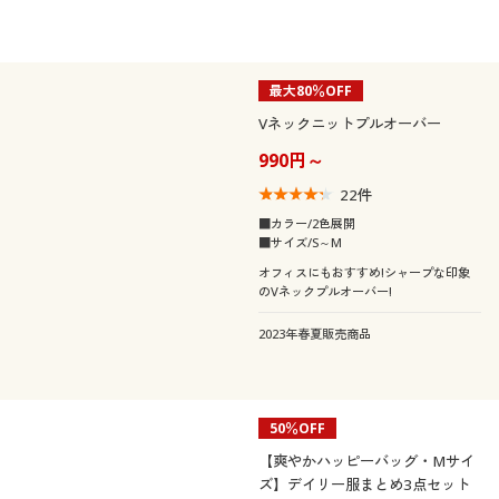
最大80％OFF
Vネックニットプルオーバー
990円～
22
件
■カラー/2色展開
■サイズ/S～M
オフィスにもおすすめ!シャープな印象
のVネックプルオーバー!
2023年春夏販売商品
50％OFF
【爽やかハッピーバッグ・Mサイ
ズ】デイリー服まとめ3点セット