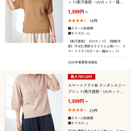
ット(吸汗速乾・UVカット・接触
制服・スクール
美容・健康通販すべて
家具・収納
キッチン・雑貨・日用品
冷感・洗濯機OK)
1,309円～
18
件
大きいサイズ
制服・スクールすべて
美容・健康・サプリメント
寝具・ベッド
■カラー/2色展開
口コミ
■サイズ/S～LL
(4〜4.9)
バーゲン
大きいサイズ通販すべて
制服・学生服
カーテン・ラグ・ファブリック
【吸汗速乾】【UVカット】【接触冷
感】汗ばむ季節もさらりと心地いい、ス
レディースサ
マートドライRガーター編みニット!
S
M
L
LL
3L
詳細検索
イズ
バーゲンセール
大きいサイズ レディース服
ジュニア・ティーンズ下着
2025年春夏販売商品
カラー
商品カテゴリ一覧
シークレットセール
大きいサイズ レディース下着
最大70％OFF
カタログ
スマートドライ® ランタンスリー
大きいサイズ メンズ
ブニット(吸汗速乾・UVカット・
接触冷感)
カタログ・チラシからのご注文
1,309円～
こだわり条件
大きいサイズ 事務・制服
柄・デザイン
で絞り込む
25
件
デジタルカタログ
■カラー/2色展開
襟・ネック
無地
スリット
■サイズ/S～L
汗ばむ季節もさらりと心地いい、スマー