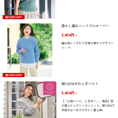
最大20％OFF
透かし編みニットプルオーバー
3,454円～
編み地にこだわり日常が華やぐデザイン
ニット!
最大30％OFF
綿100%やわらぎベスト
3,454円～
【「心地いいに、ときめく。」商品】肌
が喜ぶロングシーズンニット。綿100%で
手放せないほどやさしい着心地!