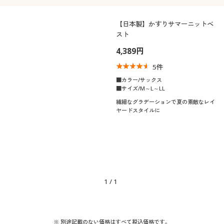
【日本製】かすりサマーニットベ
スト
4,389円
5
件
■カラー/サックス
■サイズ/M～L～LL
繊細なグラデーションで夏の素敵なレイ
ヤードスタイルに
1
/
1
※ 別途記載のない価格はすべて税込価格です。