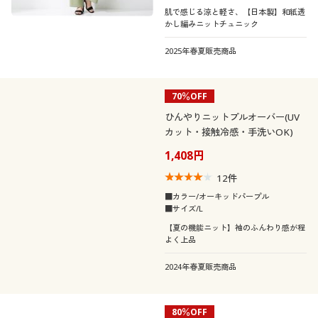
肌で感じる涼と軽さ、【日本製】和紙透
かし編みニットチュニック
2025年春夏販売商品
70％OFF
ひんやりニットプルオーバー(UV
カット・接触冷感・手洗いOK)
1,408円
12
件
■カラー/オーキッドパープル
■サイズ/L
【夏の機能ニット】袖のふんわり感が程
よく上品
2024年春夏販売商品
80％OFF