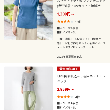
スマートドライ® フレンチニット
(吸汗速乾・UVカット・接触冷
冬
春
感・洗濯機OK)
1,309円～
解除する
19
件
■カラー/2色展開
閉じる
■サイズ/S～3L
【吸汗速乾】【UVカット】【接触冷
感】汗ばむ季節もさらりと心地いい、ス
マートドライRフレンチニット!
2025年春夏販売商品
最大70％OFF
日本製 和紙透かし編みニットチュ
ニック
2,959円～
4
件
■カラー/2色展開
■サイズ/S～3L