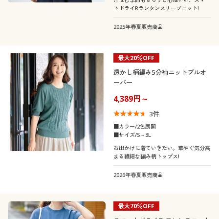
カタログ無料プレゼント
袖
トドライRランタンスリーブニット!
Ｖネック
会員メニュー
2025年春夏販売商品
素材
長袖
フレンチスリーブ
マイページ
機能・特徴
最大20％OFF
ナイロン
コットン・綿100
ドルマンスリーブ
透かし柄編み5分袖ニットプルオ
閲覧履歴
シーン
ーバー
ウォッシャブル(洗
冷感・涼感
リネン・麻
ウール
える)
4,389円～
お気に入り
テイスト
オフィス
3
件
レース
ＵＶカット・紫外線
吸汗速乾
サポート
■カラー/2色展開
着用感
対策
ベーシック
エレガント
■サイズ/S～3L
お出かけに着ていきたい。華やぐ気分高
ご利用ガイド
年代
レギュラー
まる繊細な編み柄トップス!
フェミニン
2026年春夏販売商品
シーズン
よくある質問とお問い合わせ
30代
40代
価格
夏
秋
～
円
絞込
最大70％OFF
50代
60代