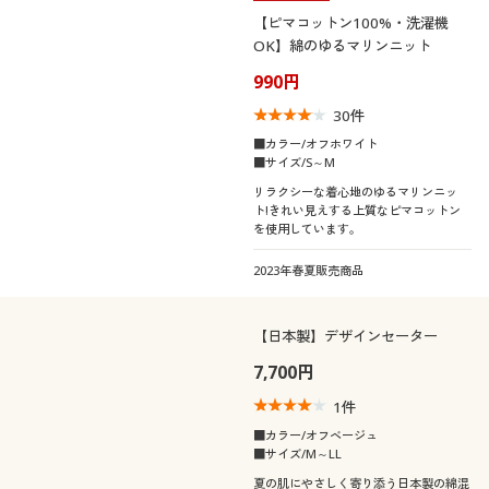
【ピマコットン100%・洗濯機
OK】綿のゆるマリンニット
990円
30
件
■カラー/オフホワイト
■サイズ/S～M
リラクシーな着心地のゆるマリンニッ
ト!きれい見えする上質なピマコットン
を使用しています。
2023年春夏販売商品
【日本製】デザインセーター
7,700円
1
件
■カラー/オフベージュ
■サイズ/M～LL
夏の肌にやさしく寄り添う日本製の綿混