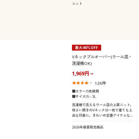
ニット
最大40％OFF
Vネックプルオーバー(ウール混・
洗濯機OK)
1,969円～
126
件
■カラー/5色展開
■サイズ/S～3L
洗濯機で洗えるウール混の上質ニット。
程よい開きのVネックは一枚で着ても上
品な印象に。きれいめ定番アイテムなが
ら、袖口リブのボタン使いが小粋なアク
セント!
2026年春夏販売商品