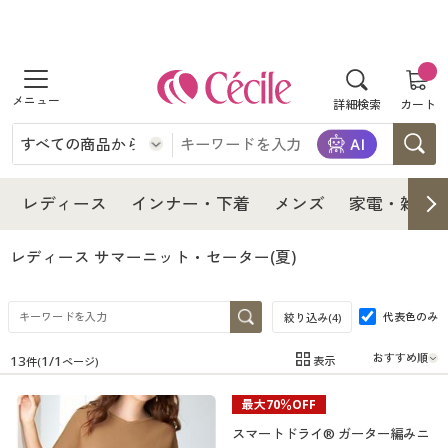
商品を探す
詳細検索
カート
レディース
インナー・下着
レディース通販すべて
レディース
インナー・下着
メンズ
家電・雑貨
メンズ
インナー・下着通販すべて
レディースファッション
レディース サマーニット・セーター(夏)
家電・雑貨
メンズ通販すべて
女性下着
女性下着
代表色のみ
絞り込み(
4
)
寝具・インテリア・家具
家電・雑貨すべて
メンズファッション
メンズ下着
13
1
/
1
表示
件(
ページ)
在庫
在庫のある商品のみ表示
最大70％OFF
美容・健康
寝具・インテリア・家具通販すべて
家電
メンズ下着
ジュニア・ティーンズ下着
カテゴリ
スマートドライ® ガーター編みニ