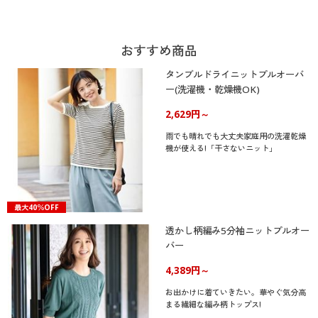
おすすめ商品
タンブルドライニットプルオーバ
ー(洗濯機・乾燥機OK)
2,629円～
雨でも晴れでも大丈夫家庭用の洗濯乾燥
機が使える!「干さないニット」
最大40％OFF
透かし柄編み5分袖ニットプルオー
バー
4,389円～
お出かけに着ていきたい。華やぐ気分高
まる繊細な編み柄トップス!