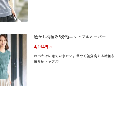
透かし柄編み5分袖ニットプルオーバー
4,114円～
お出かけに着ていきたい。華やぐ気分高まる繊細な
編み柄トップス!