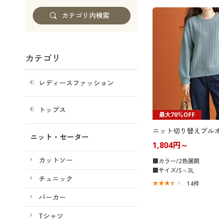
カテゴリ
レディースファッション
トップス
最大70％OFF
ニット切り替えプル
ニット・セーター
1,804円～
カットソー
■カラー/2色展開
■サイズ/S～3L
チュニック
14
件
パーカー
Tシャツ