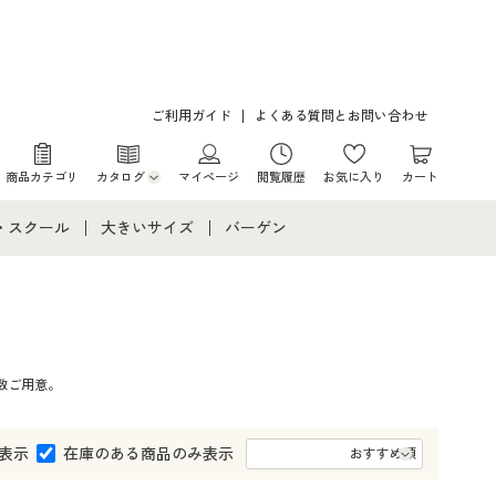
ご利用ガイド
よくある質問とお問い合わせ
商品カテゴリ
カタログ
マイページ
閲覧履歴
お気に入り
カート
カタログ・チラシからのご注文
・スクール
大きいサイズ
バーゲン
デジタルカタログ
て
・スクールすべて
大きいサイズ通販すべて
バーゲンセール
カタログ無料プレゼント
メント
・学生服
大きいサイズ レディース服
シークレットセール
数ご用意。
ニア・ティーンズ下着
大きいサイズ レディース下着
大きいサイズ メンズ
表示
在庫のある商品のみ表示