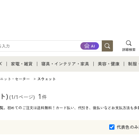
詳細検索
ズ
家電・雑貨
寝具・インテリア・家具
美容・健康
制服
て
ズ通販すべて
家電・雑貨すべて
寝具・インテリア・家具通販すべて
美容・健康通販すべ
制服
ニット・セーター
スウェット
ズファッション
家電
家具・収納
美容・健康・サプリ
制服
ト)
1
(1/1ページ)
件
品一覧。初めてのご注文は送料無料！カード払い、代引き、後払いなどお支払方法も多
ズ下着
キッチン・雑貨・日用品
寝具・ベッド
ジュ
着
カーテン・ラグ・ファブリック
代表色のみ