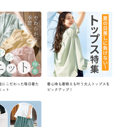
性にこだわった毎日着た
着心地も着映えも叶う大人トップスを
ニット
ピックアップ！