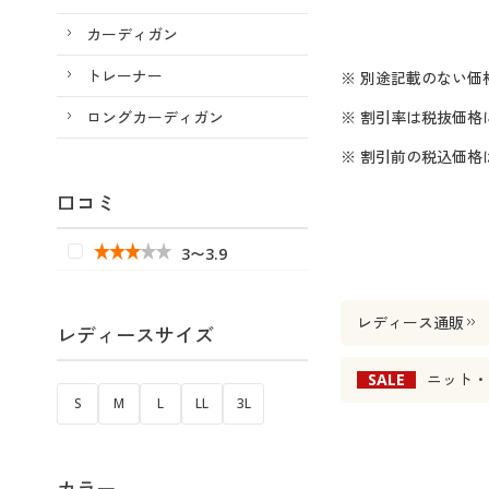
カーディガン
トレーナー
※ 別途記載のない価
ロングカーディガン
※ 割引率は税抜価格
※ 割引前の税込価
口コミ
3〜3.9
レディース通販
レディースサイズ
SALE
ニット・
S
M
L
LL
3L