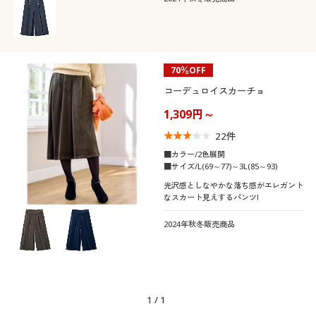
テイスト
カタログ無料プレゼント
ウォッシャブル(洗
ＵＶカット・紫外線
える)
対策
会員メニュー
着用感
フェミニン
吸汗速乾
ストレッチ
マイページ
価格
70％OFF
レギュラー
～
円
絞込
コーデュロイスカーチョ
冷感・涼感
閲覧履歴
1,309円～
22
件
お気に入り
■カラー/2色展開
解除する
■サイズ/L(69～77)～3L(85～93)
サポート
閉じる
光沢感としなやかな落ち感がエレガント
なスカート見えするパンツ!
ご利用ガイド
2024年秋冬販売商品
よくある質問とお問い合わせ
1
/
1