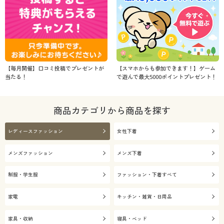
【毎月開催】口コミ投稿でプレゼントが
【スマホからも参加できます！】ゲーム
当たる！
で遊んで最大5000ポイントプレゼント！
商品カテゴリから商品を探す
レディースファッション
女性下着
メンズファッション
メンズ下着
制服・学生服
ファッション・下着すべて
家電
キッチン・雑貨・日用品
家具・収納
寝具・ベッド