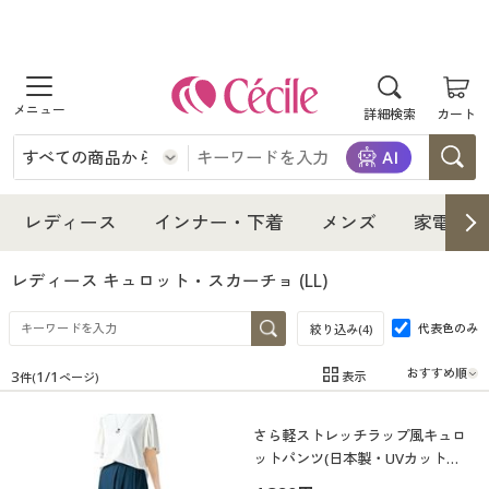
商品を探す
詳細検索
カート
レディース
インナー・下着
レディース通販すべて
レディース
インナー・下着
メンズ
家電・雑
メンズ
インナー・下着通販すべて
レディースファッション
レディース キュロット・スカーチョ
(LL)
家電・雑貨
代表色のみ
メンズ通販すべて
女性下着
絞り込み(
4
)
女性下着
3
1
/
1
表示
件(
ページ)
寝具・インテリア・家具
家電・雑貨すべて
メンズファッション
メンズ下着
在庫
在庫のある商品のみ表示
さら軽ストレッチラップ風キュロ
カテゴリ
美容・健康
寝具・インテリア・家具通販すべて
家電
メンズ下着
ジュニア・ティーンズ下着
ットパンツ(日本製・UVカット・
接触冷感・吸汗速乾・シワになり