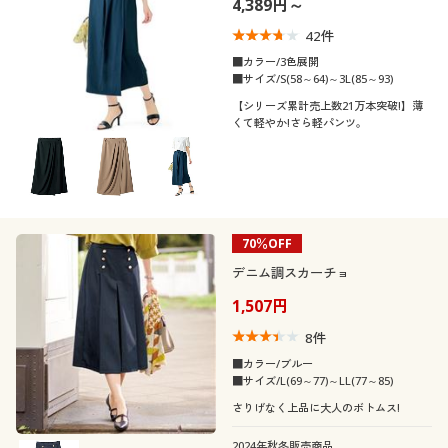
4,389円～
にくい・節電対策)
制服・スクール
美容・健康通販すべて
家具・収納
キッチン・雑貨・日用品
42
件
■カラー/3色展開
大きいサイズ
制服・スクールすべて
美容・健康・サプリメント
寝具・ベッド
■サイズ/S(58～64)～3L(85～93)
口コミ
(3〜3.9)
【シリーズ累計売上数21万本突破!】薄
くて軽やか!さら軽パンツ。
バーゲン
大きいサイズ通販すべて
制服・学生服
カーテン・ラグ・ファブリック
レディースサ
S
M
L
LL
3L
イズ
詳細検索
バーゲンセール
大きいサイズ レディース服
ジュニア・ティーンズ下着
カラー
商品カテゴリ一覧
シークレットセール
70％OFF
大きいサイズ レディース下着
デニム調スカーチョ
カタログ
こだわり条件
大きいサイズ メンズ
柄・デザイン
1,507円
で絞り込む
8
件
カタログ・チラシからのご注文
素材
プリーツ
大きいサイズ 事務・制服
■カラー/ブルー
■サイズ/L(69～77)～LL(77～85)
デジタルカタログ
機能・特徴
コーデュロイ
デニム
さりげなく上品に大人のボトムス!
2024年秋冬販売商品