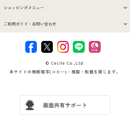
はじめての方へ
ご利用環境について
ショッピングメニュー
セシールご利用規約
プライバシーポリシー
商品カテゴリ
バーゲンセール
ご利用ガイド・お問い合わせ
特定商取引法に基づく表示
古物営業法に基づく表示
カタログ・チラシからのご注
デジタルカタログ
ご注文は
お届けは
文
著作権・商標について
会社案内
交換・返品は
お支払は
カタログ無料プレゼント
特集一覧
© Cecile Co.,Ltd.
会員登録・お客様情報変更に
お客様番号・パスワードをお
本サイトの無断複写(コピー)・複製・転載を禁じます。
プレゼント＆キャンペーン
サイトマップ
ついて
忘れの場合
サイズガイド
よくある質問とお問い合わせ
画面共有サポート