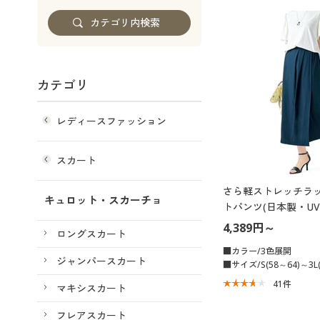
カテゴリ
レディースファッション
スカート
さら軽ストレッチラ
キュロット・スカーチョ
トパンツ(日本製・U
冷感・吸汗速乾・シ
4,389円～
ロングスカート
い・節電対策)
■カラー/3色展開
ジャンパースカート
■サイズ/S(58～64)～3L(
41
件
マキシスカート
フレアスカート