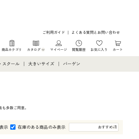
ご利用ガイド
よくある質問とお問い合わせ
商品カテゴリ
カタログ
マイページ
閲覧履歴
お気に入り
カート
カタログ・チラシからのご注文
・スクール
大きいサイズ
バーゲン
デジタルカタログ
て
・スクールすべて
大きいサイズ通販すべて
バーゲンセール
カタログ無料プレゼント
メント
・学生服
大きいサイズ レディース服
シークレットセール
法も多数ご用意。
ニア・ティーンズ下着
大きいサイズ レディース下着
大きいサイズ メンズ
表示
在庫のある商品のみ表示