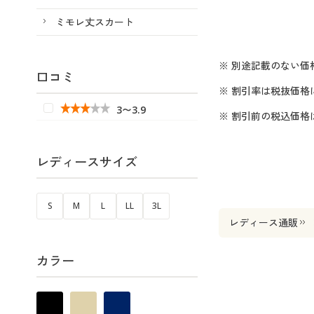
ミモレ丈スカート
※ 別途記載のない価
口コミ
※ 割引率は税抜価格
3〜3.9
※ 割引前の税込価
レディースサイズ
S
M
L
LL
3L
レディース通販
カラー