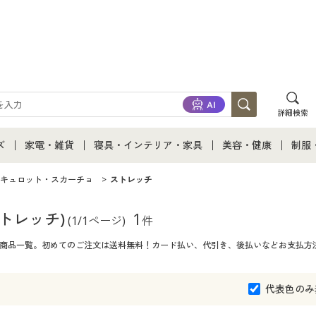
詳細検索
ズ
家電・雑貨
寝具・インテリア・家具
美容・健康
制服
て
ズ通販すべて
家電・雑貨すべて
寝具・インテリア・家具通販すべて
美容・健康通販すべ
制服
キュロット・スカーチョ
ストレッチ
ズファッション
家電
家具・収納
美容・健康・サプリ
制服
トレッチ)
1
(1/1ページ)
件
チ)商品一覧。初めてのご注文は送料無料！カード払い、代引き、後払いなどお支払方
ズ下着
キッチン・雑貨・日用品
寝具・ベッド
ジュ
着
カーテン・ラグ・ファブリック
代表色のみ