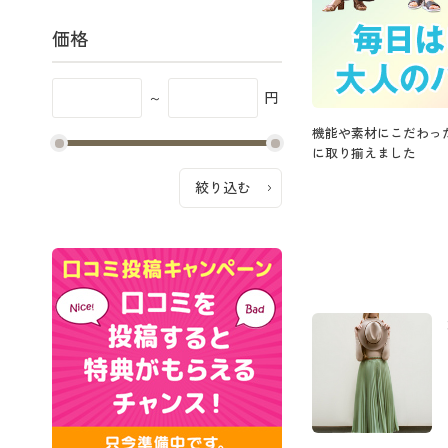
価格
～
円
機能や素材にこだわっ
に取り揃えました