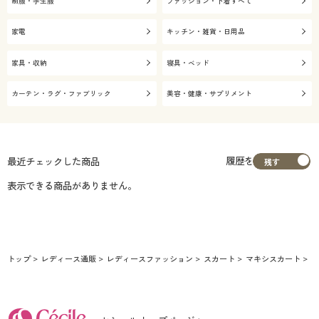
制服・学生服
ファッション・下着すべて
家電
キッチン・雑貨・日用品
家具・収納
寝具・ベッド
カーテン・ラグ・ファブリック
美容・健康・サプリメント
履歴を
最近チェックした商品
表示できる商品がありません。
トップ
レディース通販
レディースファッション
スカート
マキシスカート
ス