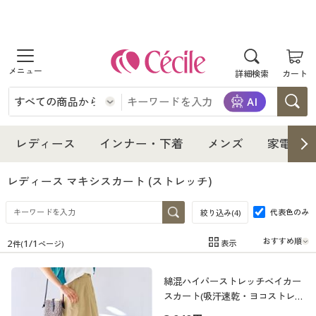
商品を探す
詳細検索
カート
レディース
インナー・下着
レディース通販すべて
レディース
インナー・下着
メンズ
家電・雑
メンズ
インナー・下着通販すべて
レディースファッション
レディース マキシスカート
(ストレッチ)
家電・雑貨
代表色のみ
メンズ通販すべて
女性下着
絞り込み(
4
)
女性下着
2
1
/
1
表示
件(
ページ)
寝具・インテリア・家具
家電・雑貨すべて
メンズファッション
メンズ下着
在庫
在庫のある商品のみ表示
綿混ハイパーストレッチベイカー
カテゴリ
美容・健康
寝具・インテリア・家具通販すべて
家電
メンズ下着
ジュニア・ティーンズ下着
スカート(吸汗速乾・ヨコストレッ
チ)