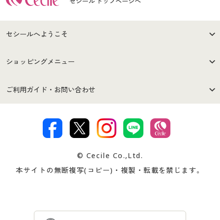
セシール トップページへ
セシールへようこそ
はじめての方へ
ご利用環境について
ショッピングメニュー
セシールご利用規約
プライバシーポリシー
商品カテゴリ
バーゲンセール
ご利用ガイド・お問い合わせ
特定商取引法に基づく表示
古物営業法に基づく表示
カタログ・チラシからのご注
デジタルカタログ
ご注文は
お届けは
文
著作権・商標について
会社案内
交換・返品は
お支払は
カタログ無料プレゼント
特集一覧
© Cecile Co.,Ltd.
会員登録・お客様情報変更に
お客様番号・パスワードをお
本サイトの無断複写(コピー)・複製・転載を禁じます。
プレゼント＆キャンペーン
サイトマップ
ついて
忘れの場合
サイズガイド
よくある質問とお問い合わせ