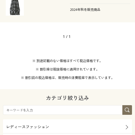
カタログ無料プレゼント
ウォッシャブル(洗
時間を過ごせそう。
ストレッチ
える)
2024年秋冬販売商品
会員メニュー
冷感・涼感
マイページ
1
/
1
テイスト
閲覧履歴
着用感
ナチュラル
※ 別途記載のない価格はすべて税込価格です。
お気に入り
※ 割引率は税抜価格に適用されています。
価格
ゆったり
レギュラー
～
円
絞込
サポート
※ 割引前の税込価格は、販売時の消費税率で表示しています。
ご利用ガイド
カテゴリ絞り込み
解除する
よくある質問とお問い合わせ
閉じる
レディースファッション