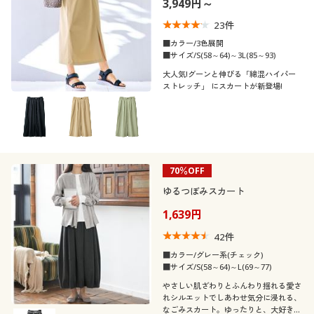
3,949円～
制服・スクール
美容・健康通販すべて
家具・収納
キッチン・雑貨・日用品
23
件
■カラー/3色展開
大きいサイズ
制服・スクールすべて
美容・健康・サプリメント
寝具・ベッド
■サイズ/S(58～64)～3L(85～93)
口コミ
(4〜4.9)
大人気!グーンと伸びる「綿混ハイパー
ストレッチ」 にスカートが新登場!
バーゲン
大きいサイズ通販すべて
制服・学生服
カーテン・ラグ・ファブリック
レディースサ
S
M
L
LL
3L
イズ
詳細検索
バーゲンセール
大きいサイズ レディース服
ジュニア・ティーンズ下着
カラー
商品カテゴリ一覧
シークレットセール
70％OFF
大きいサイズ レディース下着
ゆるつぼみスカート
カタログ
こだわり条件
大きいサイズ メンズ
柄・デザイン
1,639円
で絞り込む
42
件
カタログ・チラシからのご注文
素材
チェック
無地
大きいサイズ 事務・制服
■カラー/グレー系(チェック)
■サイズ/S(58～64)～L(69～77)
デジタルカタログ
機能・特徴
ナイロン
やさしい肌ざわりとふんわり揺れる愛さ
スリット
れシルエットでしあわせ気分に浸れる、
なごみスカート。ゆったりと、大好きな