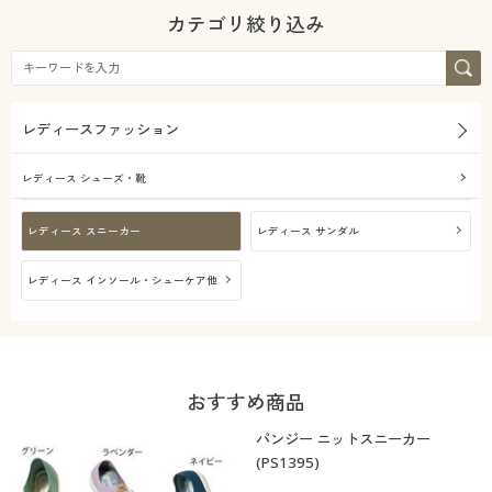
カタログ無料プレゼント
ベーシック
カジュアル
カテゴリ絞り込み
年代
会員メニュー
レギュラー
シック
シーズン
マイページ
30代
40代
レディースファッション
価格
春
夏
～
円
絞込
閲覧履歴
レディース シューズ・靴
お気に入り
秋
冬
レディース スニーカー
レディース サンダル
解除する
レディース インソール・シューケア他
サポート
閉じる
ご利用ガイド
おすすめ商品
よくある質問とお問い合わせ
パンジー ニットスニーカー
(PS1395)