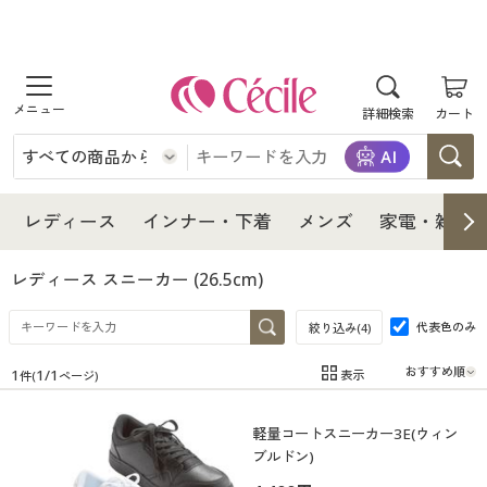
商品を探す
詳細検索
カート
レディース
インナー・下着
レディース通販すべて
レディース
インナー・下着
メンズ
家電・雑貨
メンズ
インナー・下着通販すべて
レディースファッション
レディース スニーカー
(26.5cm)
家電・雑貨
代表色のみ
メンズ通販すべて
女性下着
絞り込み(
4
)
女性下着
1
1
/
1
表示
件(
ページ)
寝具・インテリア・家具
家電・雑貨すべて
メンズファッション
メンズ下着
在庫
在庫のある商品のみ表示
軽量コートスニーカー3E(ウィン
カテゴリ
美容・健康
寝具・インテリア・家具通販すべて
家電
メンズ下着
ジュニア・ティーンズ下着
ブルドン)