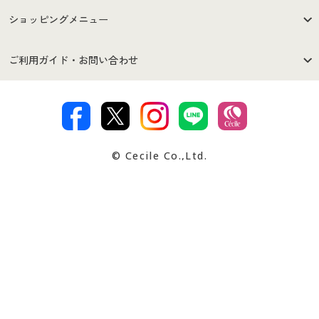
はじめての方へ
ご利用環境について
ショッピングメニュー
セシールご利用規約
プライバシーポリシー
商品カテゴリ
バーゲンセール
ご利用ガイド・お問い合わせ
特定商取引法に基づく表示
古物営業法に基づく表示
カタログ・チラシからのご注
デジタルカタログ
ご注文は
お届けは
文
著作権・商標について
会社案内
交換・返品は
お支払は
カタログ無料プレゼント
特集一覧
© Cecile Co.,Ltd.
会員登録・お客様情報変更に
お客様番号・パスワードをお
本サイトの無断複写(コピー)・複製・転載を禁じます。
プレゼント＆キャンペーン
サイトマップ
ついて
忘れの場合
サイズガイド
よくある質問とお問い合わせ
画面共有サポート