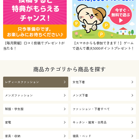
【毎月開催】口コミ投稿でプレゼントが
【スマホからも参加できます！】ゲーム
当たる！
で遊んで最大5000ポイントプレゼント！
商品カテゴリから商品を探す
レディースファッション
女性下着
メンズファッション
メンズ下着
制服・学生服
ファッション・下着すべて
家電
キッチン・雑貨・日用品
家具・収納
寝具・ベッド