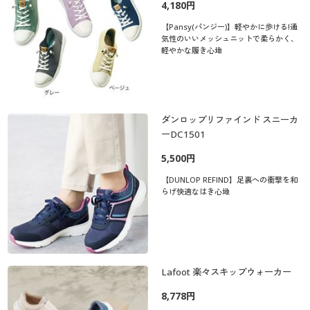
4,180円
【Pansy(パンジー)】軽やかに歩ける!通
気性のいいメッシュニットで柔らかく、
軽やかな履き心地
ダンロップリファインド スニーカ
ーDC1501
5,500円
【DUNLOP REFIND】足裏への衝撃を和
らげ快適なはき心地
Lafoot 楽々スキップウォーカー
8,778円