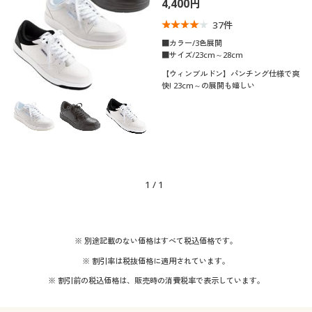
4,400円
制服・スクール
美容・健康通販すべて
家具・収納
キッチン・雑貨・日用品
37
件
■カラー/3色展開
大きいサイズ
制服・スクールすべて
美容・健康・サプリメント
寝具・ベッド
■サイズ/23cm～28cm
口コミ
(4〜4.9)
【ウィンブルドン】パンチング仕様で爽
快! 23cm～の展開も嬉しい
バーゲン
大きいサイズ通販すべて
制服・学生服
カーテン・ラグ・ファブリック
靴・靴下サイ
22
22.5
23
23.5
24
24.5
ズ
詳細検索
バーゲンセール
大きいサイズ レディース服
ジュニア・ティーンズ下着
25
25.5
26
26.5
27
28
商品カテゴリ一覧
シークレットセール
大きいサイズ レディース下着
1
/
1
カラー
カタログ
大きいサイズ メンズ
カタログ・チラシからのご注文
こだわり条件
※ 別途記載のない価格はすべて税込価格です。
素材
で絞り込む
大きいサイズ 事務・制服
※ 割引率は税抜価格に適用されています。
デジタルカタログ
テイスト
※ 割引前の税込価格は、販売時の消費税率で表示しています。
レザー
着用感