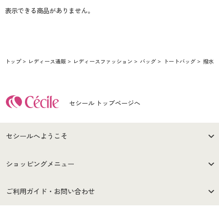
表示できる商品がありません。
トップ
レディース通販
レディースファッション
バッグ
トートバッグ
撥水
セシール トップページへ
セシールへようこそ
はじめての方へ
ご利用環境について
ショッピングメニュー
セシールご利用規約
プライバシーポリシー
商品カテゴリ
バーゲンセール
ご利用ガイド・お問い合わせ
特定商取引法に基づく表示
古物営業法に基づく表示
カタログ・チラシからのご注
デジタルカタログ
ご注文は
お届けは