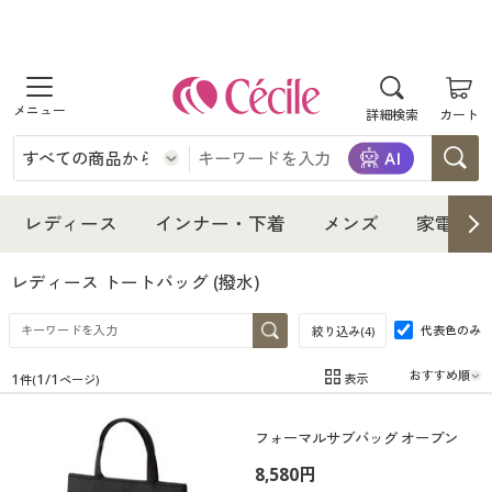
商品を探す
詳細検索
カート
レディース
インナー・下着
レディース通販すべて
レディース
インナー・下着
メンズ
家電・雑
メンズ
インナー・下着通販すべて
レディースファッション
レディース トートバッグ
(撥水)
家電・雑貨
代表色のみ
メンズ通販すべて
女性下着
絞り込み(
4
)
女性下着
1
1
/
1
表示
件(
ページ)
寝具・インテリア・家具
家電・雑貨すべて
メンズファッション
メンズ下着
在庫
在庫のある商品のみ表示
フォーマルサブバッグ オープン
カテゴリ
美容・健康
寝具・インテリア・家具通販すべて
家電
メンズ下着
ジュニア・ティーンズ下着
8,580円