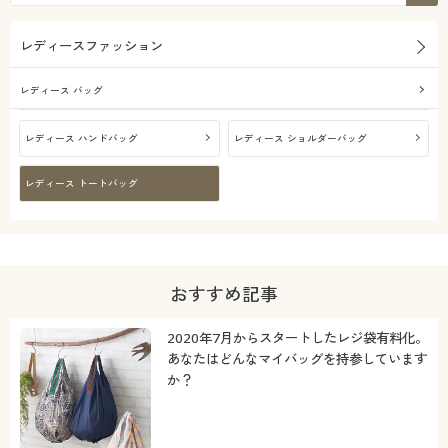
カタログ無料プレゼント
レディースファッション
会員メニュー
解除する
レディース バッグ
マイページ
閉じる
レディース ハンドバッグ
レディース ショルダーバッグ
閲覧履歴
レディース トートバッグ
お気に入り
サポート
おすすめ記事
ご利用ガイド
2020年7月からスタートしたレジ袋有料化。
あなたはどんなマイバッグを持参しています
よくある質問とお問い合わせ
か？