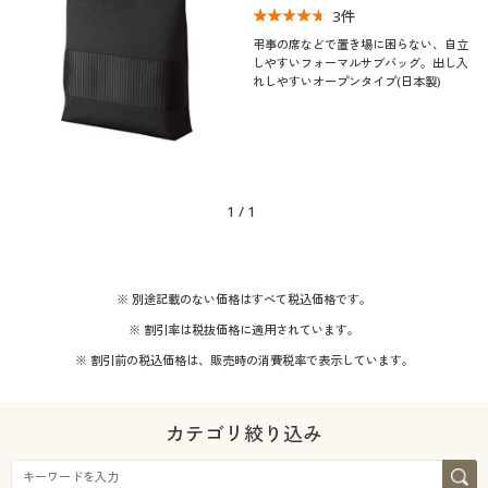
3
件
制服・スクール
美容・健康通販すべて
家具・収納
キッチン・雑貨・日用品
弔事の席などで置き場に困らない、自立
しやすいフォーマルサブバッグ。出し入
大きいサイズ
れしやすいオープンタイプ(日本製)
制服・スクールすべて
美容・健康・サプリメント
寝具・ベッド
口コミ
(4〜4.9)
バーゲン
大きいサイズ通販すべて
制服・学生服
カーテン・ラグ・ファブリック
こだわり条件
柄・デザイン
で絞り込む
詳細検索
バーゲンセール
大きいサイズ レディース服
ジュニア・ティーンズ下着
1
/
1
素材
無地
商品カテゴリ一覧
シークレットセール
大きいサイズ レディース下着
機能・特徴
シルク
※ 別途記載のない価格はすべて税込価格です。
カタログ
大きいサイズ メンズ
※ 割引率は税抜価格に適用されています。
ウォッシャブル(洗
撥水
※ 割引前の税込価格は、販売時の消費税率で表示しています。
える)
カタログ・チラシからのご注文
大きいサイズ 事務・制服
シーン
デジタルカタログ
カテゴリ絞り込み
価格
フォーマル
～
円
絞込