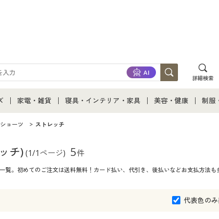
詳細検索
ズ
家電・雑貨
寝具・インテリア・家具
美容・健康
制服
て
ズ通販すべて
家電・雑貨すべて
寝具・インテリア・家具通販すべて
美容・健康通販すべ
制服
ショーツ
ストレッチ
ズファッション
家電
家具・収納
美容・健康・サプリ
制服
ッチ)
5
(1/1ページ)
件
商品一覧。初めてのご注文は送料無料！カード払い、代引き、後払いなどお支払方法も
ズ下着
キッチン・雑貨・日用品
寝具・ベッド
ジュ
着
カーテン・ラグ・ファブリック
代表色のみ