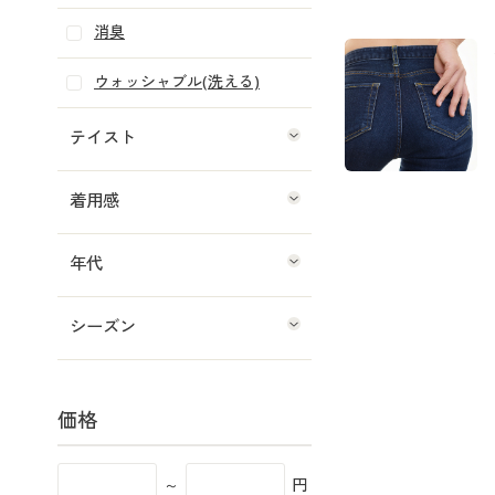
消臭
ウォッシャブル(洗える)
テイスト
着用感
年代
シーズン
価格
～
円