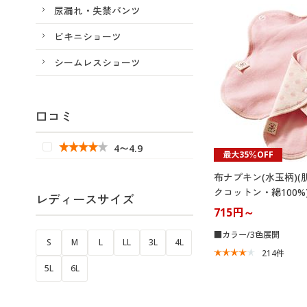
尿漏れ・失禁パンツ
ビキニショーツ
シームレスショーツ
口コミ
4〜4.9
最大35％OFF
布ナプキン(水玉柄)
クコットン・綿100%)
レディースサイズ
715円～
■カラー/3色展開
S
M
L
LL
3L
4L
214
件
5L
6L