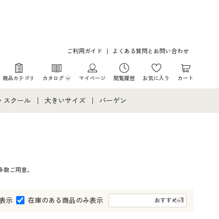
ご利用ガイド
よくある質問とお問い合わせ
商品カテゴリ
カタログ
マイページ
閲覧履歴
お気に入り
カート
カタログ・チラシからのご注文
・スクール
大きいサイズ
バーゲン
デジタルカタログ
て
・スクールすべて
大きいサイズ通販すべて
バーゲンセール
カタログ無料プレゼント
メント
・学生服
大きいサイズ レディース服
シークレットセール
多数ご用意。
ニア・ティーンズ下着
大きいサイズ レディース下着
大きいサイズ メンズ
表示
在庫のある商品のみ表示