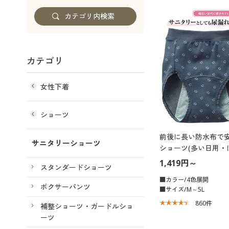
カテゴリ
女性下着
ショーツ
前後に長い防水布で
サニタリーショーツ
ショーツ(多い日用・
ンダード)
1,419円～
スタンダードショーツ
■カラー/4色展開
ボクサーパンツ
■サイズ/M～5L
860
件
補整ショーツ・ガードルショ
ーツ