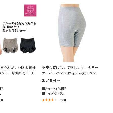
大きいサイズ 事務・制服
日心地がいい防水布付
不安な時にはいて欲しいサニタリー
ニタリー尿漏れも二刀
オーバーパンツ(はきこみ丈スタンダ
ナプキン対応・はきこ
ード)
2,519円～
ード)
展開
■カラー/4色展開
L
■サイズ/S～5L
9
件
45
件