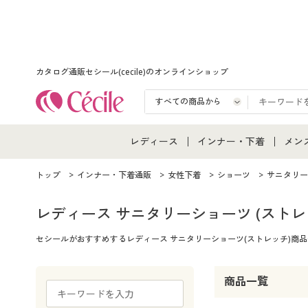
カタログ通販セシール(cecile)のオンラインショップ
レディース
インナー・下着
メン
レディース通販すべて
インナー・下着通販すべ
メン
トップ
インナー・下着通販
女性下着
ショーツ
サニタリー
レディースファッション
女性下着
メン
レディース サニタリーショーツ
(ストレ
セシールがおすすめするレディース サニタリーショーツ(ストレッチ)
女性下着
メンズ下着
メン
ジュニア・ティーンズ下
商品一覧