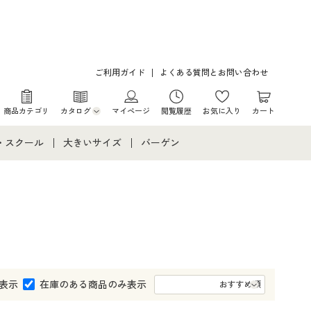
ご利用ガイド
よくある質問とお問い合わせ
商品カテゴリ
カタログ
マイページ
閲覧履歴
お気に入り
カート
カタログ・チラシからのご注文
・スクール
大きいサイズ
バーゲン
デジタルカタログ
て
・スクールすべて
大きいサイズ通販すべて
バーゲンセール
カタログ無料プレゼント
メント
・学生服
大きいサイズ レディース服
シークレットセール
ニア・ティーンズ下着
大きいサイズ レディース下着
大きいサイズ メンズ
表示
在庫のある商品のみ表示