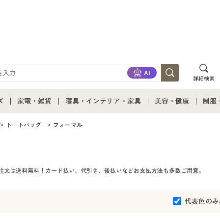
詳細検索
ズ
家電・雑貨
寝具・インテリア・家具
美容・健康
制服
て
ズ通販すべて
家電・雑貨すべて
寝具・インテリア・家具通販すべて
美容・健康通販すべ
制服
トートバッグ
フォーマル
ズファッション
家電
家具・収納
美容・健康・サプリ
制服
ご注文は送料無料！カード払い、代引き、後払いなどお支払方法も多数ご用意。
ズ下着
キッチン・雑貨・日用品
寝具・ベッド
ジュ
着
カーテン・ラグ・ファブリック
代表色のみ