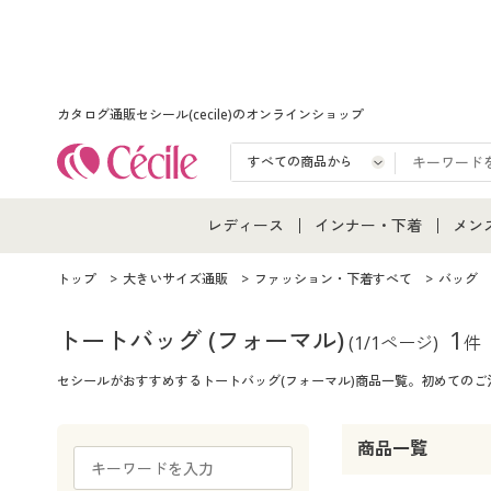
カタログ通販セシール(cecile)のオンラインショップ
レディース
インナー・下着
メン
レディース通販すべて
インナー・下着通販すべ
メン
トップ
大きいサイズ通販
ファッション・下着すべて
バッグ
レディースファッション
女性下着
メン
トートバッグ
(フォーマル)
1
(1/1ページ)
件
セシールがおすすめするトートバッグ(フォーマル)商品一覧。初めての
女性下着
メンズ下着
メン
ジュニア・ティーンズ下
商品一覧