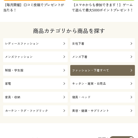
【毎月開催】口コミ投稿でプレゼントが
【スマホからも参加できます！】ゲーム
当たる！
で遊んで最大5000ポイントプレゼント！
商品カテゴリから商品を探す
レディースファッション
女性下着
メンズファッション
メンズ下着
制服・学生服
ファッション・下着すべて
家電
キッチン・雑貨・日用品
家具・収納
寝具・ベッド
カーテン・ラグ・ファブリック
美容・健康・サプリメント