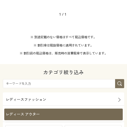
機能・特徴
1
/
1
着用感
ウォッシャブル(洗
ＵＶカット・紫外線
える)
対策
※ 別途記載のない価格はすべて税込価格です。
シーズン
レギュラー
※ 割引率は税抜価格に適用されています。
ストレッチ
冷感・涼感
価格
夏
～
円
絞込
※ 割引前の税込価格は、販売時の消費税率で表示しています。
カテゴリ絞り込み
解除する
閉じる
レディースファッション
レディース アウター