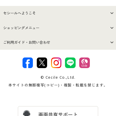
セシールへようこそ
はじめての方へ
ご利用環境について
ショッピングメニュー
セシールご利用規約
プライバシーポリシー
商品カテゴリ
バーゲンセール
ご利用ガイド・お問い合わせ
特定商取引法に基づく表示
古物営業法に基づく表示
カタログ・チラシからのご注
デジタルカタログ
ご注文は
お届けは
文
著作権・商標について
会社案内
交換・返品は
お支払は
カタログ無料プレゼント
特集一覧
© Cecile Co.,Ltd.
会員登録・お客様情報変更に
お客様番号・パスワードをお
本サイトの無断複写(コピー)・複製・転載を禁じます。
プレゼント＆キャンペーン
サイトマップ
ついて
忘れの場合
サイズガイド
よくある質問とお問い合わせ
画面共有サポート