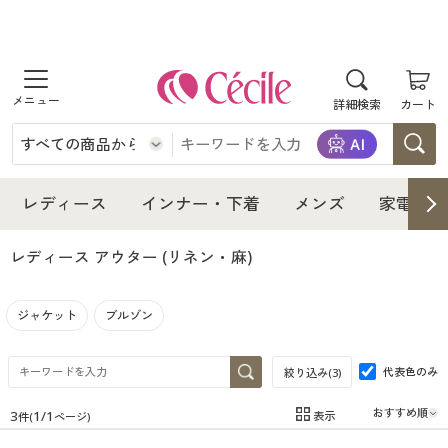
商品を探す
詳細検索
カート
レディース
インナー・下着
レディース通販すべて
レディース
インナー・下着
メンズ
家電・雑
メンズ
インナー・下着通販すべて
レディースファッション
レディース アウター
(リネン・麻)
家電・雑貨
メンズ通販すべて
女性下着
女性下着
ジャケット
ブルゾン
寝具・インテリア・家具
家電・雑貨すべて
メンズファッション
メンズ下着
代表色のみ
絞り込み(
3
)
美容・健康
寝具・インテリア・家具通販すべて
家電
メンズ下着
ジュニア・ティーンズ下着
3
1
/
1
表示
件(
ページ)
在庫
在庫のある商品のみ表示