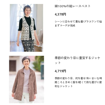
綿100%の総レースベスト
4,378円
シーンに合わせて重ね着!プラスワンで悩
まずコーデが完成
季節の変わり目に重宝するジャケ
ット
4,719円
季節の変わり目、何を着る?あいまいな時
期こそときめく服を!軽くて持ち運びに便
利なジャケット