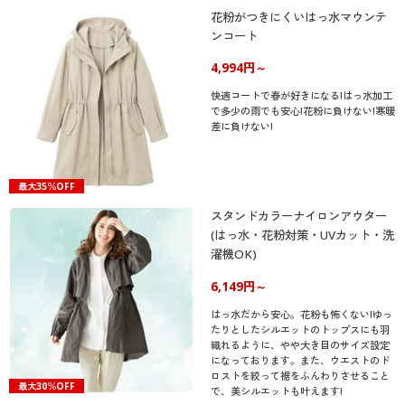
花粉がつきにくいはっ水マウンテ
ンコート
4,994円～
快適コートで春が好きになる!はっ水加工
で多少の雨でも安心!花粉に負けない!寒暖
差に負けない!
最大35％OFF
スタンドカラーナイロンアウター
(はっ水・花粉対策・UVカット・洗
濯機OK)
6,149円～
はっ水だから安心。花粉も怖くない!ゆっ
たりとしたシルエットのトップスにも羽
織れるように、やや大き目のサイズ設定
になっております。また、ウエストのド
ロストを絞って裾をふんわりさせること
最大30％OFF
で、美シルエットも叶えます!