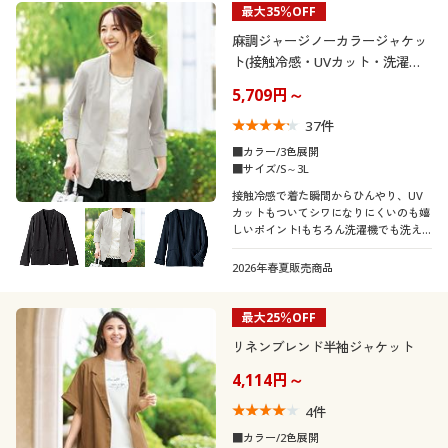
最大35％OFF
制服・スクール
美容・健康通販すべて
家具・収納
キッチン・雑貨・日用品
カテゴリ
麻調ジャージノーカラージャケッ
ト(接触冷感・UVカット・洗濯機
大きいサイズ
制服・スクールすべて
美容・健康・サプリメント
寝具・ベッド
OK・シワになりにくい)
5,709円～
37
件
バーゲン
大きいサイズ通販すべて
制服・学生服
カーテン・ラグ・ファブリック
■カラー/3色展開
口コミ
■サイズ/S～3L
(4〜4.9)
詳細検索
バーゲンセール
大きいサイズ レディース服
ジュニア・ティーンズ下着
接触冷感で着た瞬間からひんやり、UV
カットもついてシワになりにくいのも嬉
レディースサ
しいポイント!もちろん洗濯機でも洗え
S
M
L
LL
3L
商品カテゴリ一覧
イズ
シークレットセール
大きいサイズ レディース下着
ます!
2026年春夏販売商品
カタログ
カラー
大きいサイズ メンズ
最大25％OFF
カタログ・チラシからのご注文
リネンブレンド半袖ジャケット
大きいサイズ 事務・制服
こだわり条件
柄・デザイン
4,114円～
で絞り込む
デジタルカタログ
4
件
襟・ネック
無地
スリット
■カラー/2色展開