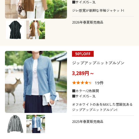
カタログ無料プレゼント
■サイズ/S～3L
袖
ノーカラー
ジレ感覚が新鮮な半袖ジャケット!
会員メニュー
2026年春夏販売商品
素材
ノースリーブ
マイページ
ナイロン
コットン・綿100
閲覧履歴
50％OFF
ウール
デニム
ジップアップニットブルゾン
お気に入り
3,289円～
ガーゼ
フリース
サポート
19
件
■カラー/2色展開
ツイード
リネン・麻
ご利用ガイド
■サイズ/S～3L
オフホワイトの糸をMIXした雰囲気ある
ジップアップニットブルゾン!
よくある質問とお問い合わせ
ファー・エコファー
レース
2025年春夏販売商品
コーデュロイ
スエード