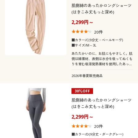
肌側綿のあったかロングショーツ
(はきこみ丈もっと深め)
2,299円～
20
件
■カラー/C(9分丈・ペールモーヴ)
■サイズ/M～3L
あたたかいのに、お肌にもやさしく。肌
側は綿素材、表側は水分を吸ってぬくも
りを育む吸湿発熱素材を使用したあった
かロング丈ショーツ
2026年春夏販売商品
30％OFF
肌側綿のあったかロングショーツ
(はきこみ丈もっと深め)
2,299円～
20
件
■カラー/D(9分丈・ダークグレー)