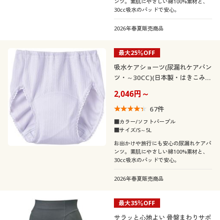
ンツ。素肌にやさしい綿100%素材と、
30cc吸水のパッドで安心。
2026年春夏販売商品
最大25％OFF
吸水ケアショーツ(尿漏れケアパン
ツ・～30CC)(日本製・はきこみ丈
深め)
2,046円～
67
件
■カラー/ソフトパープル
■サイズ/S～5L
お出かけや旅行にも安心の尿漏れケアパ
ンツ。素肌にやさしい綿100%素材と、
30cc吸水のパッドで安心。
2026年春夏販売商品
最大35％OFF
サラッと心地よい 骨盤まわりサポ