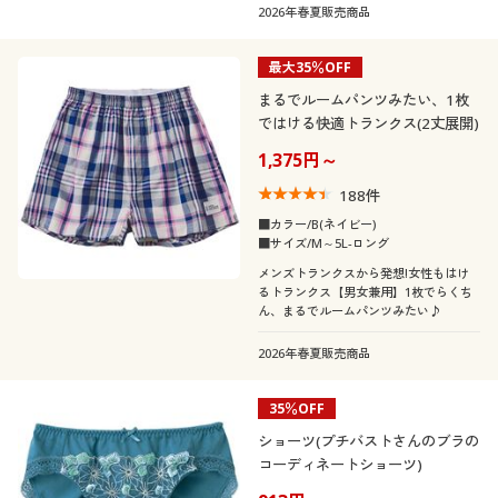
2026年春夏販売商品
最大35％OFF
まるでルームパンツみたい、1枚
ではける快適トランクス(2丈展開)
1,375円～
188
件
■カラー/B(ネイビー)
■サイズ/M～5L-ロング
メンズトランクスから発想!女性もはけ
るトランクス【男女兼用】1枚でらくち
ん、まるでルームパンツみたい♪
2026年春夏販売商品
35％OFF
ショーツ(プチバストさんのブラの
コーディネートショーツ)