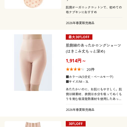
肌側オーガニックコットンで、初めての
布ナプキンにおすすめ
2026年春夏販売商品
最大30％OFF
肌側綿のあったかロングショーツ
(はきこみ丈もっと深め)
1,914円～
20
件
■カラー/A(5分丈・ペールモーヴ)
■サイズ/M～3L
あたたかいのに、お肌にもやさしく。肌
側は綿素材、表側は水分を吸ってぬくも
りを育む吸湿発熱素材を使用したあった
かロング丈ショーツ
2026年春夏販売商品
30％OFF