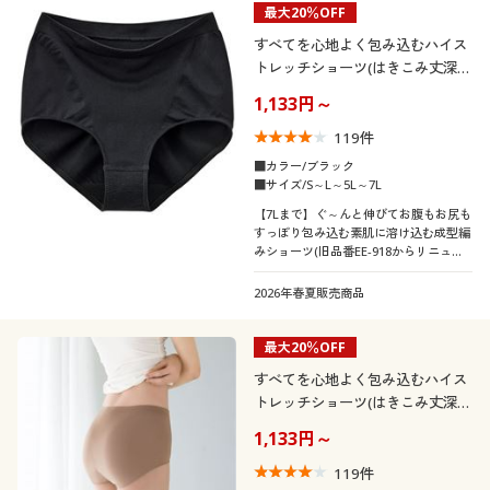
最大20％OFF
制服・スクール
美容・健康通販すべて
家具・収納
キッチン・雑貨・日用品
カテゴリ
すべてを心地よく包み込むハイス
トレッチショーツ(はきこみ丈深
大きいサイズ
制服・スクールすべて
美容・健康・サプリメント
寝具・ベッド
め)
1,133円～
119
件
バーゲン
大きいサイズ通販すべて
制服・学生服
カーテン・ラグ・ファブリック
■カラー/ブラック
口コミ
■サイズ/S～L～5L～7L
(5)
詳細検索
バーゲンセール
大きいサイズ レディース服
ジュニア・ティーンズ下着
【7Lまで】ぐ～んと伸びてお腹もお尻も
すっぽり包み込む素肌に溶け込む成型編
(4〜4.9)
みショーツ(旧品番EE-918からリニュー
商品カテゴリ一覧
シークレットセール
大きいサイズ レディース下着
アルしました)
(3〜3.9)
2026年春夏販売商品
カタログ
大きいサイズ メンズ
レディースサ
SS
S
M
L
LL
3L
最大20％OFF
イズ
カタログ・チラシからのご注文
すべてを心地よく包み込むハイス
大きいサイズ 事務・制服
4L
5L
6L
トレッチショーツ(はきこみ丈深
め)
デジタルカタログ
1,133円～
カラー
119
件