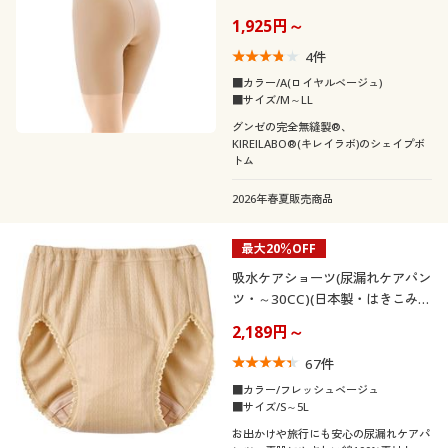
(GUNZE)
1,925円～
4
件
■カラー/A(ロイヤルベージュ)
■サイズ/M～LL
グンゼの完全無縫製®、
KIREILABO®(キレイラボ)のシェイプボ
トム
2026年春夏販売商品
最大20％OFF
吸水ケアショーツ(尿漏れケアパン
ツ・～30CC)(日本製・はきこみ丈
深め)
2,189円～
67
件
■カラー/フレッシュベージュ
■サイズ/S～5L
お出かけや旅行にも安心の尿漏れケアパ