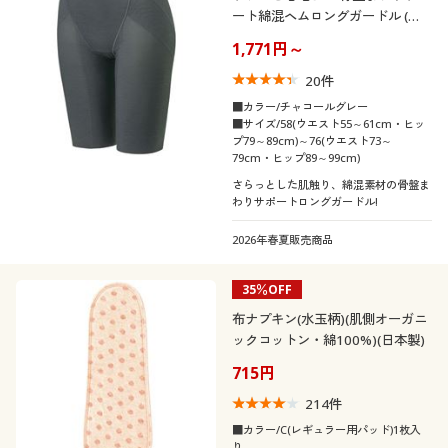
ート綿混ヘムロングガードル (ミ
ディアムソフトタイプ・股下約
1,771円～
23cm)
20
件
■カラー/チャコールグレー
■サイズ/58(ウエスト55～61cm・ヒッ
プ79～89cm)～76(ウエスト73～
79cm・ヒップ89～99cm)
さらっとした肌触り、綿混素材の骨盤ま
わりサポートロングガードル!
2026年春夏販売商品
35％OFF
布ナプキン(水玉柄)(肌側オーガニ
ックコットン・綿100%)(日本製)
715円
214
件
■カラー/C(レギュラー用パッド)1枚入
り