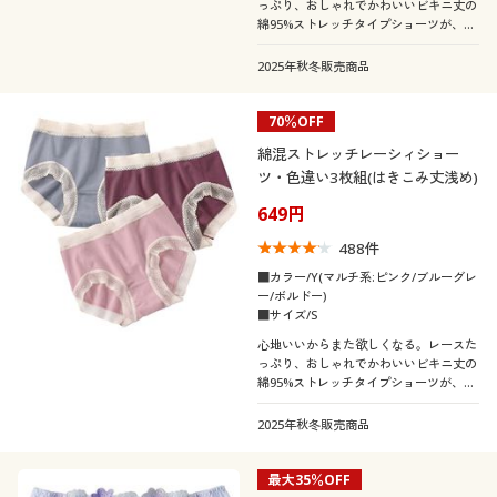
っぷり、おしゃれでかわいいビキニ丈の
綿95%ストレッチタイプショーツが、デ
イリー使いにうれしい色違い3枚組で!★
人気のEC-391・EC-393が3枚組にリニュ
2025年秋冬販売商品
アールしました。
70％OFF
綿混ストレッチレーシィショー
ツ・色違い3枚組(はきこみ丈浅め)
649円
488
件
■カラー/Y(マルチ系:ピンク/ブルーグレ
ー/ボルドー)
■サイズ/S
心地いいからまた欲しくなる。レースた
っぷり、おしゃれでかわいいビキニ丈の
綿95%ストレッチタイプショーツが、デ
イリー使いにうれしい色違い3枚組で!★
人気のEC-391・EC-393が3枚組にリニュ
2025年秋冬販売商品
アールしました。
最大35％OFF