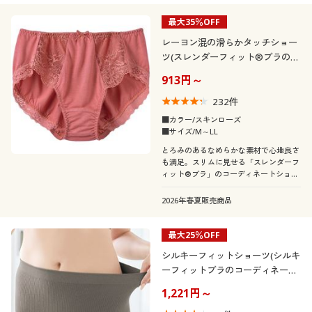
最大35％OFF
レーヨン混の滑らかタッチショー
ツ(スレンダーフィット®ブラのコ
ーディネートショーツ)
913円～
232
件
■カラー/スキンローズ
■サイズ/M～LL
とろみのあるなめらかな素材で心地良さ
も満足。スリムに見せる「スレンダーフ
ィット®ブラ」のコーディネートショー
ツ。
2026年春夏販売商品
最大25％OFF
シルキーフィットショーツ(シルキ
ーフィットブラのコーディネート
ショーツ)
1,221円～