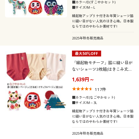
■カラー/D(すこやかセット)
■サイズ/M～L
縁起物アップリケ付きお年賀ショーツ脇
に縫い目がない人気のはき心地。日本製
ならではのやわらか素材です!
2025年秋冬販売商品
最大50％OFF
「縁起物モチーフ」脇に縫い目が
ないショーツ3枚組(はきこみ丈ス
タンダード)
1,639円～
117
件
■カラー/E(なごやかセット)
■サイズ/M～3L
縁起物アップリケ付きお年賀ショーツ脇
に縫い目がない人気のはき心地。日本製
ならではのやわらか素材です!
2025年秋冬販売商品