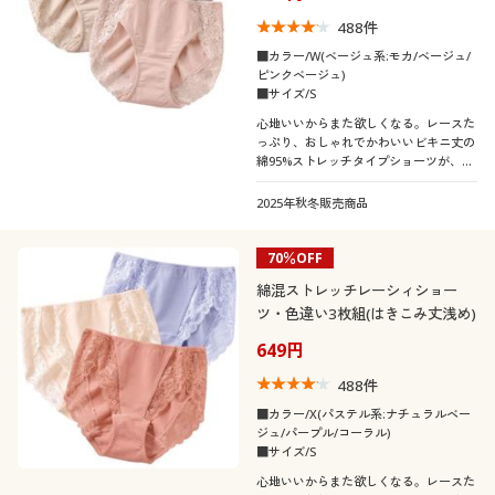
488
件
■カラー/W(ベージュ系:モカ/ベージュ/
ピンクベージュ)
■サイズ/S
心地いいからまた欲しくなる。レースた
っぷり、おしゃれでかわいいビキニ丈の
綿95%ストレッチタイプショーツが、デ
イリー使いにうれしい色違い3枚組で!★
人気のEC-391・EC-393が3枚組にリニュ
2025年秋冬販売商品
アールしました。
70％OFF
綿混ストレッチレーシィショー
ツ・色違い3枚組(はきこみ丈浅め)
649円
488
件
■カラー/X(パステル系:ナチュラルベー
ジュ/パープル/コーラル)
■サイズ/S
心地いいからまた欲しくなる。レースた