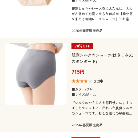
■サイズ/M～5L
花刺しゅうやレースをふんだんに、大人
がときめく可愛さをちりばめた【華やぎ
をまとう刺繍レースショーツ】＼お客様
の声から、好きな色・デザインを選べる
1枚売りになりました/
2026年春夏販売商品
70％OFF
肌側シルクのショーツ(はきこみ丈
スタンダード)
715円
22
件
■カラー/グレー
■サイズ/M～LL
「シルクのやさしさを毎日使いに」すっ
ぽりとフィットにこだわった肌側シルク
のショーツです。おとな世代の敏感肌や
肌トラブルに。
2025年春夏販売商品