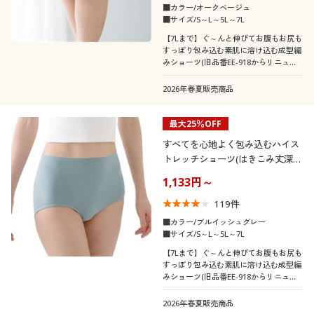
カタログ無料プレゼント
■カラー/オークベージュ
■サイズ/S～L～5L～7L
会員メニュー
【7Lまで】ぐ～んと伸びてお腹もお尻も
すっぽり包み込む素肌に溶け込む成型編
みショーツ(旧品番EE-918からリニュー
こだわり条件
マイページ
柄・デザイン
アルしました)
で絞り込む
2026年春夏販売商品
素材
閲覧履歴
花柄
チェック
最大25％OFF
機能・特徴
すべてを心地よく包み込むハイス
レース
ナイロン
お気に入り
リボン
水玉・ドット柄
トレッチショーツ(はきこみ丈深
め)
テイスト
ウォッシャブル(洗
1,133円～
サポート
ストレッチ
コットン・綿100
シルク
える)
119
件
年代
エレガント
ナチュラル
ご利用ガイド
■カラー/ブルイッシュグレー
消臭
吸汗速乾
■サイズ/S～L～5L～7L
シーズン
20代
30代
【7Lまで】ぐ～んと伸びてお腹もお尻も
よくある質問とお問い合わせ
すっぽり包み込む素肌に溶け込む成型編
抗菌防臭
冷感・涼感
みショーツ(旧品番EE-918からリニュー
価格
冬
春
～
円
絞込
アルしました)
40代
50代
2026年春夏販売商品