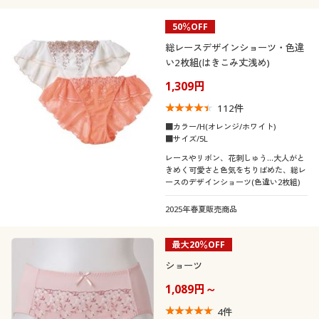
50％OFF
総レースデザインショーツ・色違
い2枚組(はきこみ丈浅め)
1,309円
112
件
■カラー/H(オレンジ/ホワイト)
■サイズ/5L
レースやリボン、花刺しゅう…大人がと
きめく可愛さと色気をちりばめた、総レ
ースのデザインショーツ(色違い2枚組)
2025年春夏販売商品
最大20％OFF
ショーツ
1,089円～
4
件