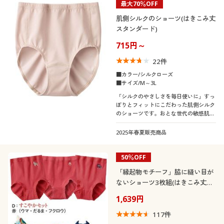
最大70％OFF
肌側シルクのショーツ(はきこみ丈
スタンダード)
715円～
22
件
■カラー/シルクローズ
■サイズ/M～3L
「シルクのやさしさを毎日使いに」すっ
ぽりとフィットにこだわった肌側シルク
のショーツです。おとな世代の敏感肌や
肌トラブルに。
2025年春夏販売商品
50％OFF
「縁起物モチーフ」脇に縫い目が
ないショーツ3枚組(はきこみ丈ス
タンダード)
1,639円
117
件