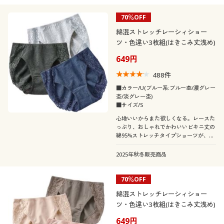
夏
秋
70％OFF
閉じる
綿混ストレッチレーシィショー
ツ・色違い3枚組(はきこみ丈浅め)
649円
488
件
■カラー/U(ブルー系:ブルー杢/濃グレー
杢/淡グレー杢)
■サイズ/S
心地いいからまた欲しくなる。レースた
っぷり、おしゃれでかわいいビキニ丈の
綿95%ストレッチタイプショーツが、デ
イリー使いにうれしい色違い3枚組で!★
人気のEC-391・EC-393が3枚組にリニュ
2025年秋冬販売商品
アールしました。
70％OFF
綿混ストレッチレーシィショー
ツ・色違い3枚組(はきこみ丈浅め)
649円