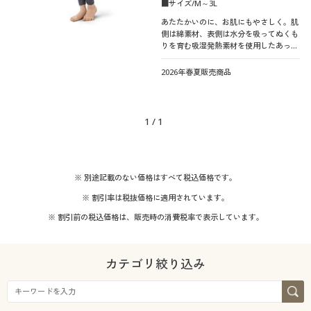
■サイズ/M～3L
あたたかいのに、お肌にもやさしく。肌
側は綿素材、表側は水分を吸ってぬくも
りを育む吸湿発熱素材を使用したあった
かロング丈ショーツ
2026年春夏販売商品
1
/
1
※ 別途記載のない価格はすべて税込価格です。
※ 割引率は税抜価格に適用されています。
※ 割引前の税込価格は、販売時の消費税率で表示しています。
カテゴリ絞り込み