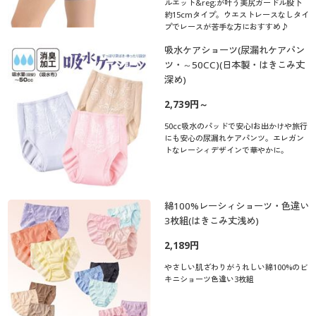
ルエット&reg;が叶う美尻ガードル股下
約15cmタイプ。ウエストレースなしタイ
プでレースが苦手な方におすすめ♪
吸水ケアショーツ(尿漏れケアパン
ツ・～50CC)(日本製・はきこみ丈
深め)
2,739円～
50cc吸水のパッドで安心!お出かけや旅行
にも安心の尿漏れケアパンツ。エレガン
トなレーシィデザインで華やかに。
綿100%レーシィショーツ・色違い
3枚組(はきこみ丈浅め)
2,189円
やさしい肌ざわりがうれしい綿100%のビ
キニショーツ色違い3枚組