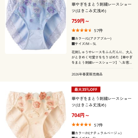
華やぎをまとう刺繍レースショー
ツ(はきこみ丈浅め)
759円～
57
件
■カラー/G(アクアブルー)
■サイズ/M～5L
花刺しゅうやレースをふんだんに、大人
がときめく可愛さをちりばめた【華やぎ
をまとう刺繍レースショーツ】＼お客様
の声から、好きな色・デザインを選べる
1枚売りになりました/
2026年春夏販売商品
最大35％OFF
華やぎをまとう刺繍レースショー
ツ(はきこみ丈浅め)
704円～
57
件
■カラー/H(ナチュラルベージュ)