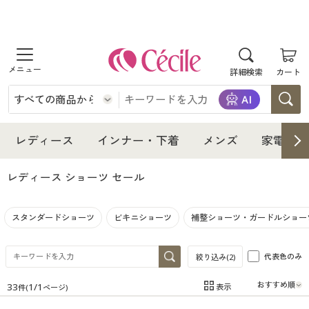
商品を探す
詳細検索
カート
レディース
インナー・下着
レディース通販すべて
レディース
インナー・下着
メンズ
家電・雑
メンズ
インナー・下着通販すべて
レディースファッション
レディース ショーツ
セール
家電・雑貨
メンズ通販すべて
女性下着
女性下着
スタンダードショーツ
ビキニショーツ
補整ショーツ・ガードルショー
寝具・インテリア・家具
家電・雑貨すべて
メンズファッション
メンズ下着
代表色のみ
絞り込み(
2
)
美容・健康
寝具・インテリア・家具通販すべて
家電
メンズ下着
ジュニア・ティーンズ下着
33
1
/
1
表示
件(
ページ)
在庫
在庫のある商品のみ表示