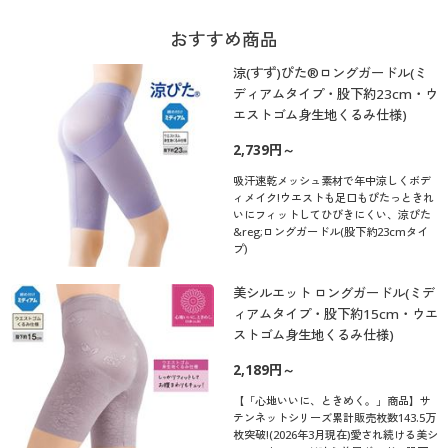
おすすめ商品
涼(すず)ぴた®ロングガードル(ミ
ディアムタイプ・股下約23cm・ウ
エストゴム身生地くるみ仕様)
2,739円～
吸汗速乾メッシュ素材で年中涼しくボデ
ィメイク!ウエストも足口もぴたっときれ
いにフィットしてひびきにくい、涼ぴた
&reg;ロングガードル(股下約23cmタイ
プ)
美シルエット ロングガードル(ミデ
ィアムタイプ・股下約15cm・ウエ
ストゴム身生地くるみ仕様)
2,189円～
【「心地いいに、ときめく。」商品】サ
テンネットシリーズ累計販売枚数143.5万
枚突破!(2026年3月現在)愛され続ける美シ