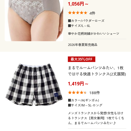
1,056円～
4
件
■カラー/パウダーローズ
■サイズ/L～6L
華やか花柄刺繍がかわいいショーツ
2026年春夏販売商品
最大35％OFF
まるでルームパンツみたい、1枚
ではける快適トランクス(2丈展開)
1,419円～
188
件
■カラー/A(ギンガム)
■サイズ/M～5L-ロング
メンズトランクスから発想!女性もはけ
るトランクス【男女兼用】1枚でらくち
ん、まるでルームパンツみたい♪