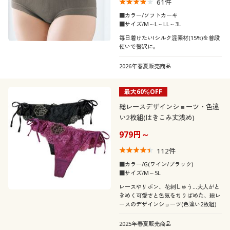
61
件
■カラー/ソフトカーキ
■サイズ/M～L～LL～3L
毎日着けたい!シルク混素材(15%)を普段
使いで贅沢に。
2026年春夏販売商品
最大60％OFF
総レースデザインショーツ・色違
い2枚組(はきこみ丈浅め)
979円～
112
件
■カラー/G(ワイン/ブラック)
■サイズ/M～5L
レースやリボン、花刺しゅう…大人がと
きめく可愛さと色気をちりばめた、総レ
ースのデザインショーツ(色違い2枚組)
2025年春夏販売商品