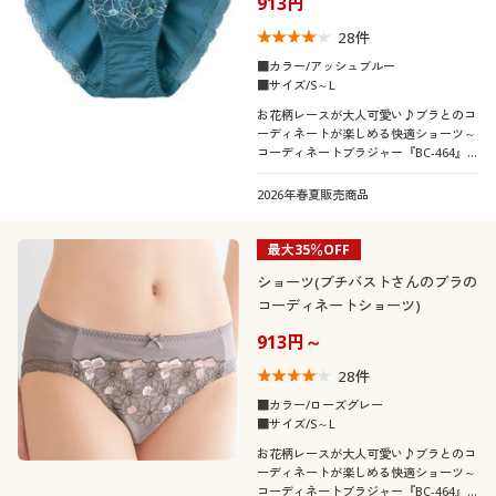
913円
28
件
■カラー/アッシュブルー
■サイズ/S～L
お花柄レースが大人可愛い♪ブラとのコ
ーディネートが楽しめる快適ショーツ～
コーディネートブラジャー『BC-464』
～
2026年春夏販売商品
最大35％OFF
ショーツ(プチバストさんのブラの
コーディネートショーツ)
913円～
28
件
■カラー/ローズグレー
■サイズ/S～L
お花柄レースが大人可愛い♪ブラとのコ
ーディネートが楽しめる快適ショーツ～
コーディネートブラジャー『BC-464』