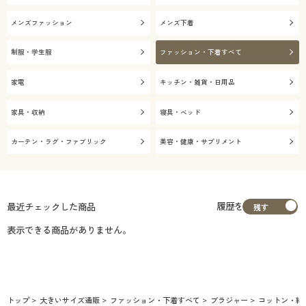
メンズファッション
メンズ下着
制服・学生服
ファッション・下着すべて
家電
キッチン・雑貨・日用品
家具・収納
寝具・ベッド
カーテン・ラグ・ファブリック
美容・健康・サプリメント
履歴を
最近チェックした商品
表示できる商品がありません。
トップ
大きいサイズ通販
ファッション・下着すべて
ブラジャー
コットン・綿1