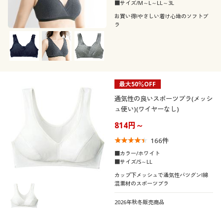
カタログ無料プレゼント
■サイズ/M～L～LL～3L
こだわり条件
お買い得!やさしい着け心地のソフトブ
柄・デザイン
で絞り込む
会員メニュー
ラ
素材
無地
マイページ
ナイロン
レース
閲覧履歴
最大50％OFF
コットン・綿100
シルク
通気性の良いスポーツブラ(メッシ
お気に入り
ュ使い)(ワイヤーなし)
814円～
機能・特徴
サポート
166
件
シーン
ご利用ガイド
■カラー/ホワイト
ウォッシャブル(洗
ストレッチ
■サイズ/S～LL
える)
テイスト
カップ下メッシュで通気性バツグン!綿
スポーツ
スクール
よくある質問とお問い合わせ
混素材のスポーツブラ
着用感
ナチュラル
2026年秋冬販売商品