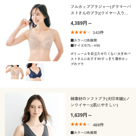
制服・スクール
美容・健康通販すべて
家具・収納
フルカップブラジャー(グラマーバ
キッチン・雑貨・日用品
カテゴリ
ストさんのブラ)(ワイヤー入り・
薄手カップ)
4,389円～
大きいサイズ
制服・スクールすべて
美容・健康・サプリメント
寝具・ベッド
343
件
バーゲン
大きいサイズ通販すべて
制服・学生服
■カラー/2色展開
カーテン・ラグ・ファブリック
■サイズ/E75～H90
口コミ
(4〜4.9)
ボリュームを目立たせたくない大きめバ
詳細検索
バーゲンセール
大きいサイズ レディース服
ジュニア・ティーンズ下着
ストさんにおすすめ!すっきり薄手カッ
プのブラ
(3〜3.9)
商品カテゴリ一覧
シークレットセール
大きいサイズ レディース下着
レディースサ
S
M
L
LL
3L
イズ
カタログ
大きいサイズ メンズ
綿素材のソフトブラ(犬印本舗)(ノ
ブラカップサ
カタログ・チラシからのご注文
A
B
E
F
G
H
ンワイヤー)(肌にやさしい)
イズ
大きいサイズ 事務・制服
1,639円～
デジタルカタログ
カラー
488
件
■カラー/3色展開