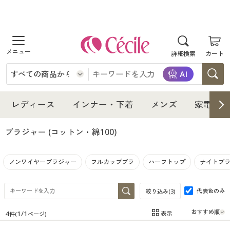
商品を探す
詳細検索
カート
レディース
インナー・下着
レディース通販すべて
レディース
インナー・下着
メンズ
家電・雑
メンズ
インナー・下着通販すべて
レディースファッション
ブラジャー
(コットン・綿100)
家電・雑貨
メンズ通販すべて
女性下着
女性下着
ノンワイヤーブラジャー
フルカップブラ
ハーフトップ
ナイトブ
寝具・インテリア・家具
家電・雑貨すべて
メンズファッション
メンズ下着
代表色のみ
絞り込み(
3
)
美容・健康
寝具・インテリア・家具通販すべて
家電
メンズ下着
ジュニア・ティーンズ下着
4
1
/
1
表示
件(
ページ)
在庫
在庫のある商品のみ表示