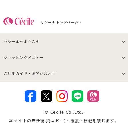
セシール トップページへ
セシールへようこそ
はじめての方へ
ご利用環境について
ショッピングメニュー
セシールご利用規約
プライバシーポリシー
商品カテゴリ
バーゲンセール
ご利用ガイド・お問い合わせ
特定商取引法に基づく表示
古物営業法に基づく表示
カタログ・チラシからのご注
デジタルカタログ
ご注文は
お届けは
文
著作権・商標について
会社案内
交換・返品は
お支払は
カタログ無料プレゼント
特集一覧
© Cecile Co.,Ltd.
会員登録・お客様情報変更に
お客様番号・パスワードをお
本サイトの無断複写(コピー)・複製・転載を禁じます。
プレゼント＆キャンペーン
サイトマップ
ついて
忘れの場合