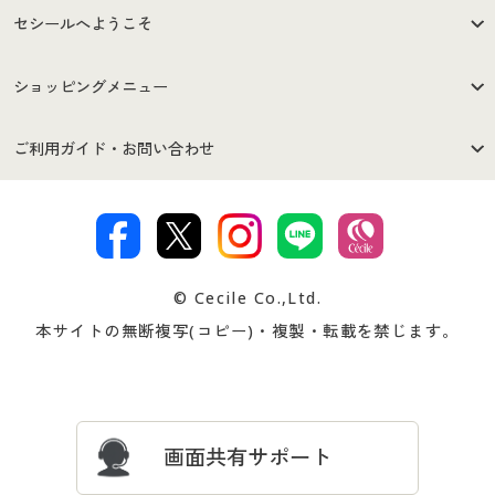
セシールへようこそ
はじめての方へ
ご利用環境について
ショッピングメニュー
セシールご利用規約
プライバシーポリシー
商品カテゴリ
バーゲンセール
ご利用ガイド・お問い合わせ
特定商取引法に基づく表示
古物営業法に基づく表示
カタログ・チラシからのご注
デジタルカタログ
ご注文は
お届けは
文
著作権・商標について
会社案内
交換・返品は
お支払は
カタログ無料プレゼント
特集一覧
© Cecile Co.,Ltd.
会員登録・お客様情報変更に
お客様番号・パスワードをお
本サイトの無断複写(コピー)・複製・転載を禁じます。
プレゼント＆キャンペーン
サイトマップ
ついて
忘れの場合
サイズガイド
よくある質問とお問い合わせ
画面共有サポート