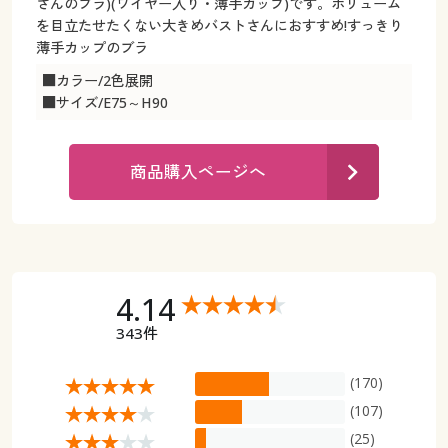
カタログ無料プレゼント
さんのブラ)(ワイヤー入り・薄手カップ)です。ボリューム
を目立たせたくない大きめバストさんにおすすめ!すっきり
マイページ
薄手カップのブラ
会員メニュー
■カラー/2色展開
閲覧履歴
マイページ
■サイズ/E75～H90
お気に入り
閲覧履歴
商品購入ページへ
サポート
お気に入り
ご利用ガイド
サポート
よくある質問とお問い合わせ
4.14
ご利用ガイド
343件
よくある質問とお問い合わせ
(170)
(107)
(25)