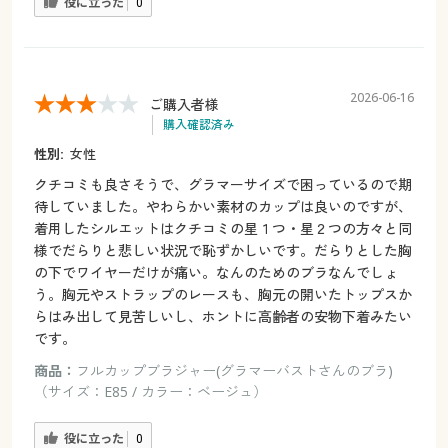
役に立った
0
2026-06-16
ご購入者様
購入確認済み
性別:
女性
クチコミも良さそうで、グラマーサイズで困っているので期
待していました。やわらかい素材のカップは良いのですが、
着用したシルエットはクチコミの星１つ・星２つの方々と同
様でだらりと悲しい状況で恥ずかしいです。だらりとした胸
の下でワイヤーだけが痛い。なんのためのブラなんでしょ
う。胸元やストラップのレースも、胸元の開いたトップスか
らはみ出して見苦しいし、ホントに高齢者の安物下着みたい
です。
商品：
フルカップブラジャー(グラマーバストさんのブラ)
（サイズ：E85 / カラー：ベージュ）
役に立った
0