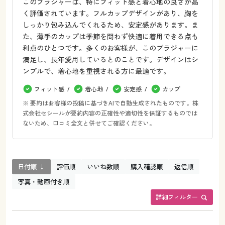
このブラジャーは、特にフィット感と着心地の良さが高
く評価されています。フルカップデザインがあり、胸を
しっかり包み込んでくれるため、安定感があります。ま
た、薄手のカップは季節を問わず快適に着用できる点も
利点のひとつです。多くのお客様が、このブラジャーに
満足し、長年愛用しているとのことです。デザインはシ
ンプルで、着心地を重視される方に最適です。
フィット感
着心地
安定感
カップ
※ 要約はお客様の投稿に基づきAIで自動生成されたものです。株
式会社セシールが要約内容の正確性や適切性を保証するものでは
ないため、口コミ全文と併せてご確認ください。
日付順 ↓
評価順
いいね数順
購入確認順
返信順
写真・動画付き順
詳細フィルター