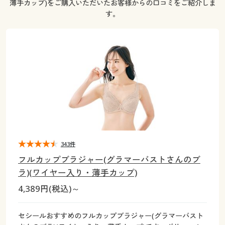
薄手カップ)をご購入いただいたお客様からの口コミをご紹介しま
大きいサイズ
制服・スクールすべて
美容・健康・サプリメント
寝具・ベッド
制服・スクール
美容・健康通販すべて
家具・収納
キッチン・雑貨・日用品
す。
バーゲン
大きいサイズ通販すべて
制服・学生服
カーテン・ラグ・ファブリック
大きいサイズ
制服・スクールすべて
美容・健康・サプリメント
寝具・ベッド
詳細検索
バーゲンセール
大きいサイズ レディース服
ジュニア・ティーンズ下着
バーゲン
大きいサイズ通販すべて
制服・学生服
カーテン・ラグ・ファブリック
商品カテゴリ一覧
シークレットセール
大きいサイズ レディース下着
詳細検索
バーゲンセール
大きいサイズ レディース服
ジュニア・ティーンズ下着
カタログ
大きいサイズ メンズ
商品カテゴリ一覧
シークレットセール
大きいサイズ レディース下着
カタログ・チラシからのご注文
343件
カタログ
大きいサイズ 事務・制服
大きいサイズ メンズ
フルカップブラジャー(グラマーバストさんのブ
デジタルカタログ
カタログ・チラシからのご注文
ラ)(ワイヤー入り・薄手カップ)
大きいサイズ 事務・制服
4,389円(税込)～
カタログ無料プレゼント
デジタルカタログ
セシールおすすめのフルカップブラジャー(グラマーバスト
会員メニュー