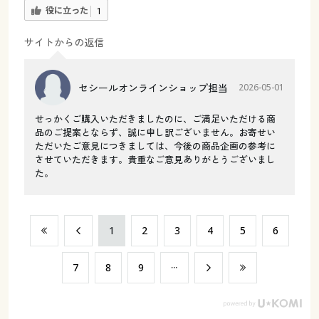
役に立った
1
サイトからの返信
セシールオンラインショップ担当
2026-05-01
せっかくご購入いただきましたのに、ご満足いただける商
品のご提案とならず、誠に申し訳ございません。お寄せい
ただいたご意見につきましては、今後の商品企画の参考に
させていただきます。貴重なご意見ありがとうございまし
た。
​1
​2
​3
​4
​5
​6
​7
​8
​9