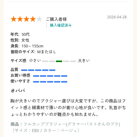
2026-04-28
ご購入者様
購入確認済み
年代:
50代
性別:
女性
身長:
150～155cm
普段のサイズ:
MまたはＬ
サイズ感
小さい
大きい
品質
お買い得感
使いやすさ
オババ
胸が大きいのでブラジャー選びは大変ですが、この商品はフ
イット感と綿素材で薄いのが着け心地が良いです。乳首がち
ょっとわかりやすいのが難点かも知れません。
商品：
フルカップブラジャー(グラマーバストさんのブラ)
（サイズ：E80 / カラー：ベージュ）