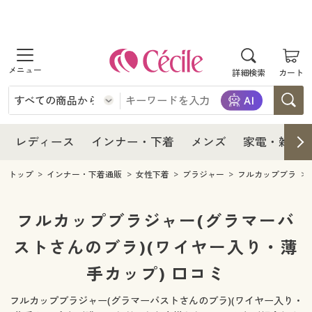
商品を探す
レディース
商品を探す
詳細検索
カート
インナー・下着
レディース通販すべて
レディース
メンズ
インナー・下着通販すべて
レディースファッション
インナー・下着
レディース通販すべて
レディース
インナー・下着
メンズ
家電・雑貨
家電・雑貨
メンズ通販すべて
女性下着
女性下着
メンズ
インナー・下着通販すべて
レディースファッション
トップ
インナー・下着通販
女性下着
ブラジャー
フルカップブラ
寝具・インテリア・家具
家電・雑貨すべて
メンズファッション
メンズ下着
家電・雑貨
メンズ通販すべて
女性下着
女性下着
フルカップブラジャー(グラマーバ
美容・健康
寝具・インテリア・家具通販すべて
ストさんのブラ)(ワイヤー入り・薄
家電
メンズ下着
ジュニア・ティーンズ下着
寝具・インテリア・家具
家電・雑貨すべて
メンズファッション
メンズ下着
手カップ) 口コミ
制服・スクール
美容・健康通販すべて
家具・収納
キッチン・雑貨・日用品
美容・健康
寝具・インテリア・家具通販すべて
家電
メンズ下着
ジュニア・ティーンズ下着
フルカップブラジャー(グラマーバストさんのブラ)(ワイヤー入り・