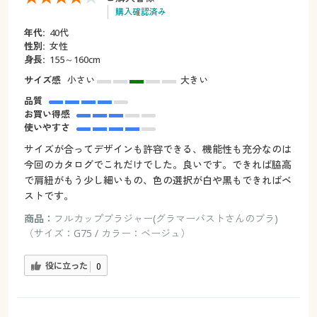
購入確認済み
年代:
40代
性別:
女性
身長:
155～160cm
サイズ感
小さい
大きい
品質
お買い得感
使いやすさ
サイズが合ってデザインも許容できる、機能性も充分なのは
今回のカタログでこれだけでした。良いです。できれば脇高
で肩紐がもう少し細いもの、色の選択が白や黒もできればベ
ストです。
商品：
フルカップブラジャー(グラマーバストさんのブラ)
（サイズ：G75 / カラー：ベージュ）
役に立った
0