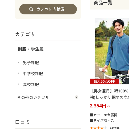
商品一覧
カテゴリ
制服・学生服
男子制服
中学校制服
最大50％OFF
高校制服
【男女兼用】綿100
袖)しっかり編地の鹿
その他のカテゴリ
2,354円～
■カラー/8色展開
■サイズ/S～7L
口コミ
602
件