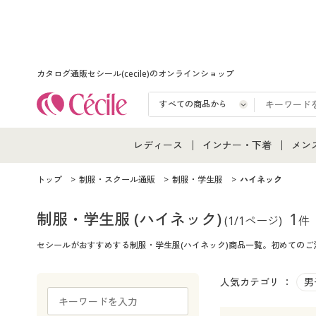
カタログ通販セシール(cecile)のオンラインショップ
レディース
インナー・下着
メン
レディース通販すべて
インナー・下着通販すべ
メン
トップ
制服・スクール通販
制服・学生服
ハイネック
レディースファッション
女性下着
メン
制服・学生服
(ハイネック)
1
(1/1ページ)
件
セシールがおすすめする制服・学生服(ハイネック)商品一覧。初めての
女性下着
メンズ下着
メン
ジュニア・ティーンズ下
人気カテゴリ ：
男