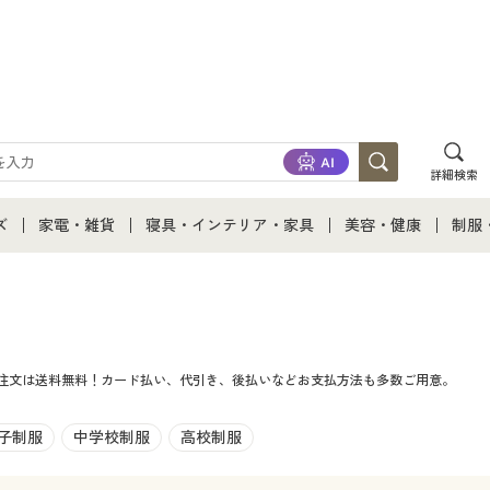
詳細検索
ズ
家電・雑貨
寝具・インテリア・家具
美容・健康
制服
て
ズ通販すべて
家電・雑貨すべて
寝具・インテリア・家具通販すべて
美容・健康通販すべ
制服
ズファッション
家電
家具・収納
美容・健康・サプリ
制服
ご注文は送料無料！カード払い、代引き、後払いなどお支払方法も多数ご用意。
ズ下着
キッチン・雑貨・日用品
寝具・ベッド
ジュ
着
カーテン・ラグ・ファブリック
子制服
中学校制服
高校制服