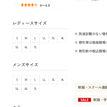
4〜4.9
レディースサイズ
※ 別途記載のない価
S
M
L
LL
3L
4L
※ 割引率は税抜価格
5L
6L
7L
※ 割引前の税込価
メンズサイズ
S
M
L
LL
3L
4L
制服・スクール通
5L
6L
7L
SALE
制服・学