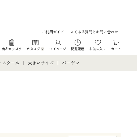
ご利用ガイド
よくある質問とお問い合わせ
商品カテゴリ
カタログ
マイページ
閲覧履歴
お気に入り
カート
カタログ・チラシからのご注文
・スクール
大きいサイズ
バーゲン
デジタルカタログ
て
・スクールすべて
大きいサイズ通販すべて
バーゲンセール
カタログ無料プレゼント
メント
・学生服
大きいサイズ レディース服
シークレットセール
ニア・ティーンズ下着
大きいサイズ レディース下着
大きいサイズ メンズ