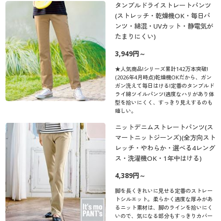
タンブルドライストレートパンツ
(ストレッチ・乾燥機OK・毎日パ
ンツ・綿混・UVカット・静電気が
たまりにくい)
3,949円～
★人気商品!シリーズ累計142万本突破!
(2026年4月時点)乾燥機OKだから、ガン
ガン洗えて毎日はける!定番のタンブルド
ライ綿ツイルパンツ!適度なハリがあり体
型を拾いにくく、すっきり見えするのも
嬉しい。
ニットデニムストレートパンツ(ス
マートニットジーンズ)(全方向スト
レッチ・やわらか・選べる4レング
ス・洗濯機OK・1年中はける)
4,389円～
脚を長くきれいに見せる定番のストレー
トシルエット。柔らかく適度な厚みがあ
るニット素材は、脚のラインを拾いにく
いので、気になる部分もすっきりカバー