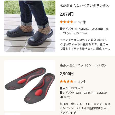
制服・スクール
美容・健康通販すべて
家具・収納
水が溜まらないベランダサンダル
キッチン・雑貨・日用品
カテゴリ
2,079円
大きいサイズ
制服・スクールすべて
美容・健康・サプリメント
寝具・ベッド
30
件
■サイズ/レッドM(23.0～24.5cm)～カ
口コミ
バーゲン
ーキL(26.0～27.5cm)
大きいサイズ通販すべて
制服・学生服
カーテン・ラグ・ファブリック
(4〜4.9)
ベランダや庭先のちょい履きにおすす
め!水が穴から下に抜けるので、靴の中
(3〜3.9)
詳細検索
バーゲンセール
大きいサイズ レディース服
ジュニア・ティーンズ下着
に溜まらずサッと乾きます。厚底ヒール
で、衣服の裾が地面につきにくい仕様。
靴・靴下サイ
21.5
22
22.5
23
23.5
24
商品カテゴリ一覧
ズ
シークレットセール
大きいサイズ レディース下着
楽歩人®(ラフット)ソールPRO
24.5
25
25.5
26
26.5
27
2,900円
カタログ
大きいサイズ メンズ
37
件
27.5
28
カタログ・チラシからのご注文
■カラー/ブラック
大きいサイズ 事務・制服
■サイズ/M(22.5～23.5cm)～3L(27.0～
28.0cm)
カラー
デジタルカタログ
毎日の「歩く」を「トレーニング」に変
えるインソール! サイズ調節可能なカッ
トライン付き