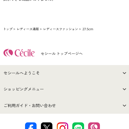
トップ
レディース通販
レディースファッション
27.5cm
セシール トップページへ
セシールへようこそ
はじめての方へ
ご利用環境について
ショッピングメニュー
セシールご利用規約
プライバシーポリシー
商品カテゴリ
バーゲンセール
ご利用ガイド・お問い合わせ
特定商取引法に基づく表示
古物営業法に基づく表示
カタログ・チラシからのご注
デジタルカタログ
ご注文は
お届けは
文