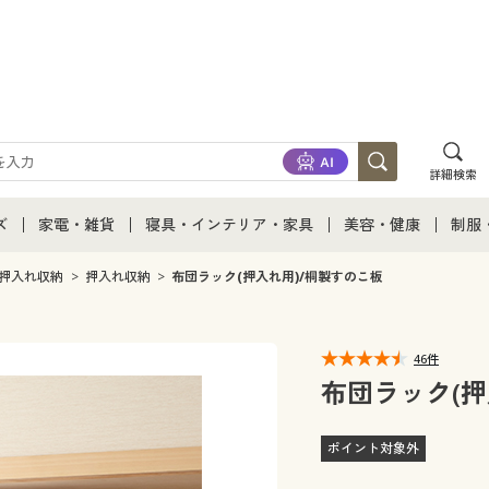
詳細検索
ズ
家電・雑貨
寝具・インテリア・家具
美容・健康
制服
て
ズ通販すべて
家電・雑貨すべて
寝具・インテリア・家具通販すべて
美容・健康通販すべ
制服
押入れ収納
押入れ収納
布団ラック(押入れ用)/桐製すのこ板
ズファッション
家電
家具・収納
美容・健康・サプリ
制服
46件
ズ下着
キッチン・雑貨・日用品
寝具・ベッド
ジュ
布団ラック(押
着
カーテン・ラグ・ファブリック
ポイント対象外