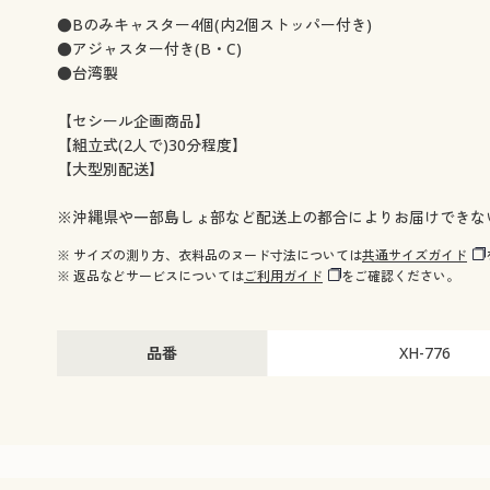
●Bのみキャスター4個(内2個ストッパー付き)
●アジャスター付き(B・C)
●台湾製
【セシール企画商品】
【組立式(2人で)30分程度】
【大型別配送】
※沖縄県や一部島しょ部など配送上の都合によりお届けできな
※ サイズの測り方、衣料品のヌード寸法については
共通サイズガイド
※ 返品などサービスについては
ご利用ガイド
をご確認ください。
品番
XH-776