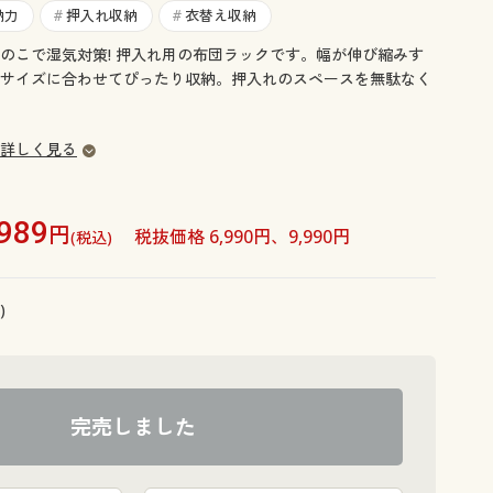
大きいサイズ 事務・制服
納力
押入れ収納
衣替え収納
#
#
のこで湿気対策! 押入れ用の布団ラックです。幅が伸び縮みす
サイズに合わせてぴったり収納。押入れのスペースを無駄なく
詳しく見る
,989
円
税抜価格 6,990円、9,990円
(税込)
)
完売しました
C (2段)