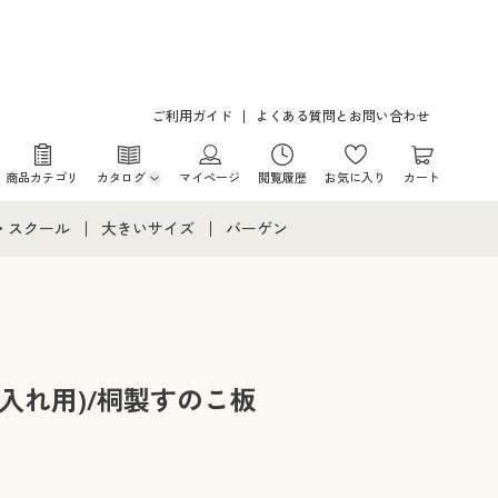
ご利用ガイド
よくある質問とお問い合わせ
商品カテゴリ
カタログ
マイページ
閲覧履歴
お気に入り
カート
カタログ・チラシからのご注文
・スクール
大きいサイズ
バーゲン
デジタルカタログ
て
・スクールすべて
大きいサイズ通販すべて
バーゲンセール
カタログ無料プレゼント
メント
・学生服
大きいサイズ レディース服
シークレットセール
ニア・ティーンズ下着
大きいサイズ レディース下着
入れ用)/桐製すのこ板
大きいサイズ メンズ