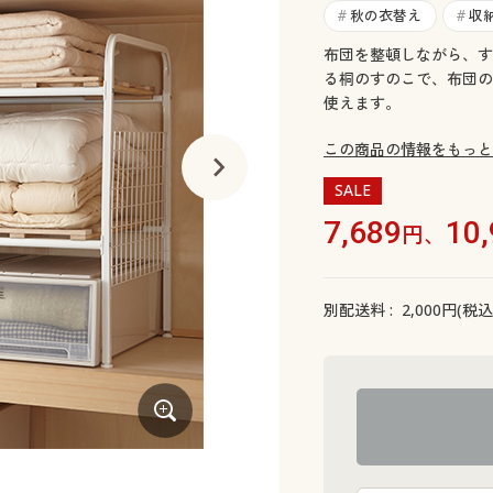
秋の衣替え
収
#
#
布団を整頓しながら、す
る桐のすのこで、布団の
使えます。
この商品の情報をもっと
SALE
7,689
10
円、
別配送料 :
2,000
円(税込
C (2段)