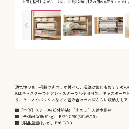
布団を整頓しながら、すのこで湿気対策! 押入れ用の布団ラックです
通気性の良い桐製のすのこが付いた、湿気対策にもおすすめの
Bはキャスターでもアジャスターでも使用可能。キャスターを
り、ケースやボックスなどと組み合わせればさらに収納力もア
■［本体］スチール(粉体塗装) ［すのこ］天然木桐材
■［全体耐荷重(約kg)］B/20 C/30(棚1段/15)
■［製品重量(約kg)］B/8 C/9.3