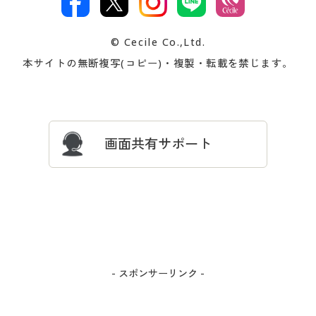
著作権・商標について
会社案内
交換・返品は
お支払は
カタログ無料プレゼント
特集一覧
© Cecile Co.,Ltd.
会員登録・お客様情報変更に
お客様番号・パスワードをお
本サイトの無断複写(コピー)・複製・転載を禁じます。
プレゼント＆キャンペーン
サイトマップ
ついて
忘れの場合
サイズガイド
よくある質問とお問い合わせ
画面共有サポート
- スポンサーリンク -
カートに入れる