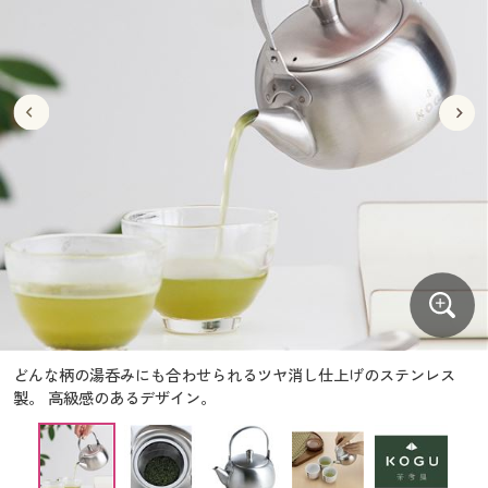
大きいサイズ
制服・スクールすべて
美容・健康・サプリメント
寝具・ベッド
制服・スクール
美容・健康通販すべて
家具・収納
キッチン・雑貨・日用品
バーゲン
大きいサイズ通販すべて
制服・学生服
カーテン・ラグ・ファブリック
大きいサイズ
制服・スクールすべて
美容・健康・サプリメント
寝具・ベッド
詳細検索
バーゲンセール
大きいサイズ レディース服
ジュニア・ティーンズ下着
バーゲン
大きいサイズ通販すべて
制服・学生服
カーテン・ラグ・ファブリック
商品カテゴリ一覧
シークレットセール
大きいサイズ レディース下着
詳細検索
バーゲンセール
大きいサイズ レディース服
ジュニア・ティーンズ下着
カタログ
大きいサイズ メンズ
商品カテゴリ一覧
シークレットセール
大きいサイズ レディース下着
カタログ・チラシからのご注文
カタログ
大きいサイズ 事務・制服
大きいサイズ メンズ
デジタルカタログ
カタログ・チラシからのご注文
どんな柄の湯呑みにも合わせられるツヤ消し仕上げのステンレス
大きいサイズ 事務・制服
製。 高級感のあるデザイン。
カタログ無料プレゼント
デジタルカタログ
会員メニュー