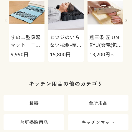
すのこ型吸湿
ヒツジのいら
燕三条 匠 UN-
マット「エア
ない枕® -至
RYU(雲竜)包
ージョブ®」
極-
丁
9,990
円
15,800
円
13,200
円～
1
Max
キッチン用品の他のカテゴリ
食器
台所用品
台所掃除用品
キッチンマット