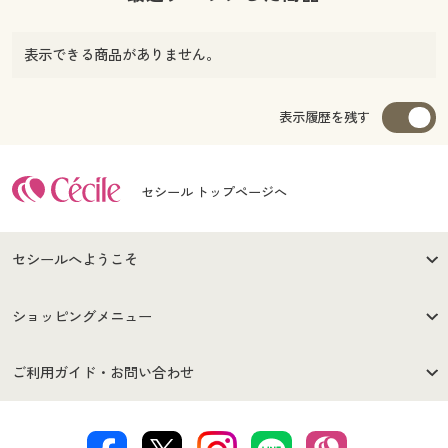
表示できる商品がありません。
表示履歴を残す
セシール トップページへ
セシールへようこそ
はじめての方へ
ご利用環境について
ショッピングメニュー
セシールご利用規約
プライバシーポリシー
商品カテゴリ
バーゲンセール
ご利用ガイド・お問い合わせ
特定商取引法に基づく表示
古物営業法に基づく表示
カタログ・チラシからのご注
デジタルカタログ
ご注文は
お届けは
文