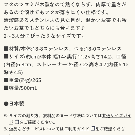
フタのツマミが木製なので熱くならず、肉厚で重さが
あるので傾けてもフタが落ちにくい仕様です。
清潔感あるステンレスの見た目が、温かいお茶でも冷
たいお茶でもどちらにも合います♪
2～3人分にぴったりなサイズです。
■材質/本体:18-8ステンレス、つる:18-0ステンレス
■サイズ(約cm)/本体:幅14×奥行11.2×高さ14.2、口径
(内径)6.8cm、ストレーナー:外径7.2×高さ4.7(内径6.1×
深さ4.5)
■重量(約g)/265
■容量/500mL
●日本製
※ サイズの測り方、衣料品のヌード寸法については
共通サイズガイ
ド
をご確認ください。
※ 返品などサービスについては
ご利用ガイド
をご確認くださ