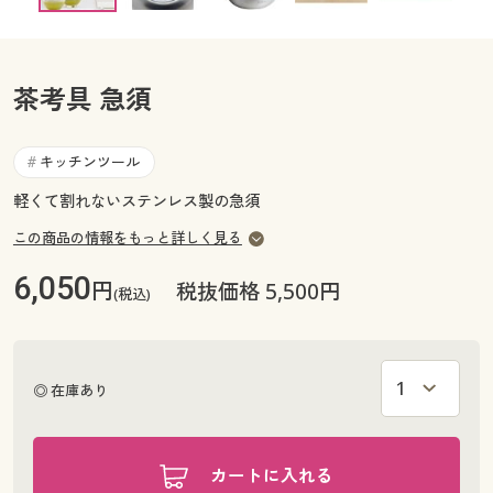
カタログ無料プレゼント
マイページ
会員メニュー
茶考具 急須
閲覧履歴
マイページ
お気に入り
キッチンツール
#
閲覧履歴
軽くて割れないステンレス製の急須
サポート
お気に入り
この商品の情報をもっと詳しく見る
ご利用ガイド
6,050
円
サポート
税抜価格 5,500円
(税込)
よくある質問とお問い合わせ
ご利用ガイド
◎ 在庫あり
よくある質問とお問い合わせ
カートに入れる