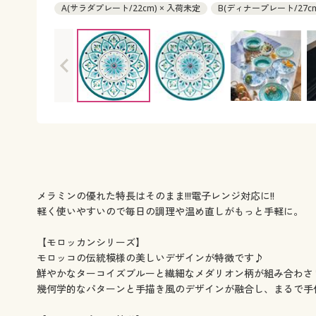
A(サラダプレート/22cm) × 入荷未定
B(ディナープレート/27cm
C(ローボウル/20cm) ◎ 在庫あり
メラミンの優れた特長はそのまま!!!電子レンジ対応に!!
軽く使いやすいので毎日の調理や温め直しがもっと手軽に。
【モロッカンシリーズ】
モロッコの伝統模様の美しいデザインが特徴です♪
鮮やかなターコイズブルーと繊細なメダリオン柄が組み合わさ
幾何学的なパターンと手描き風のデザインが融合し、まるで手