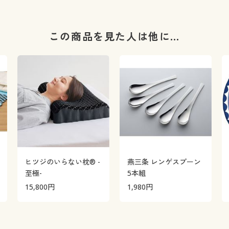
この商品を見た人は他に…
ヒツジのいらない枕® -
燕三条 レンゲスプーン
至極-
5本組
15,800
円
1,980
円