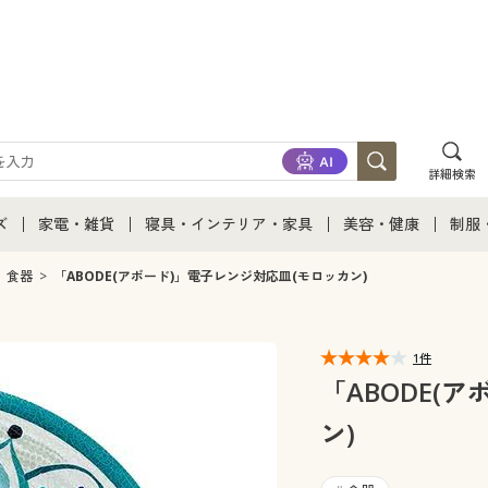
詳細検索
ズ
家電・雑貨
寝具・インテリア・家具
美容・健康
制服
て
ズ通販すべて
家電・雑貨すべて
寝具・インテリア・家具通販すべて
美容・健康通販すべ
制服
食器
「ABODE(アボード)」電子レンジ対応皿(モロッカン)
ズファッション
家電
家具・収納
美容・健康・サプリ
制服
1件
ズ下着
キッチン・雑貨・日用品
寝具・ベッド
ジュ
「ABODE(
ン)
着
カーテン・ラグ・ファブリック