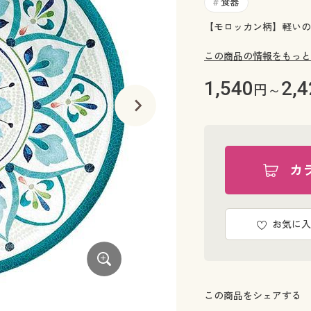
食器
#
【モロッカン柄】軽いの
この商品の情報をもっと
1,540
2,4
円～
カ
お気に入
この商品をシェアする
ターコイズブルー A(サラダプレート/22c