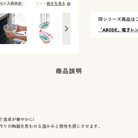
) × 入荷未定
続きを見る
同シリーズ商品は
「ABODE」電子レ
商品説明
り食卓が華やかに!
作りの陶器を思わせる温かみと個性を感じさせます。