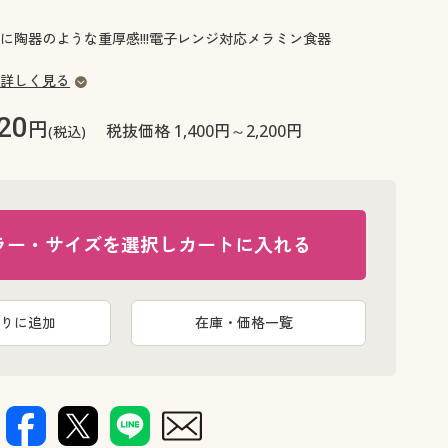
大きいサイズ 事務・制服
に陶器のような重厚感!!!電子レンジ対応メラミン食器
詳しく見る
20
円
税抜価格 1,400円～2,200円
(税込)
ラー・サイズを選択しカートに入れる
りに追加
在庫・価格一覧
m)
軽いのに陶