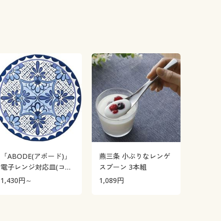
「ABODE(アボード)」
燕三条 小ぶりなレンゲ
電子レンジ対応皿(コバ
スプーン 3本組
ルト)
1,430
円～
1,089
円