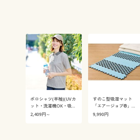
ポロシャツ(半袖)(UVカ
すのこ型吸湿マット
ット・洗濯機OK・吸汗
「エアージョブ®」
速乾・S～5L)
Max
2,409
円～
9,990
円