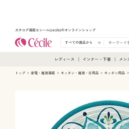
カタログ通販セシール(cecile)のオンラインショップ
レディース
インナー・下着
メン
レディース通販すべて
インナー・下着通販すべ
メン
トップ
家電・雑貨通販
キッチン・雑貨・日用品
キッチン用品
レディースファッション
女性下着
メン
女性下着
メンズ下着
メン
ジュニア・ティーンズ下