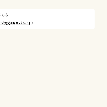
※写真はWF
こちら
ンジ対応皿(コバルト)