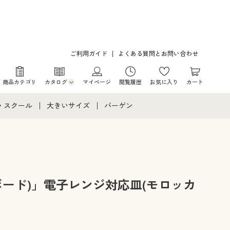
ご利用ガイド
よくある質問とお問い合わせ
商品カテゴリ
カタログ
マイページ
閲覧履歴
お気に入り
カート
カタログ・チラシからのご注文
・スクール
大きいサイズ
バーゲン
デジタルカタログ
て
・スクールすべて
大きいサイズ通販すべて
バーゲンセール
カタログ無料プレゼント
メント
・学生服
大きいサイズ レディース服
シークレットセール
ニア・ティーンズ下着
大きいサイズ レディース下着
アボード)」電子レンジ対応皿(モロッカ
大きいサイズ メンズ