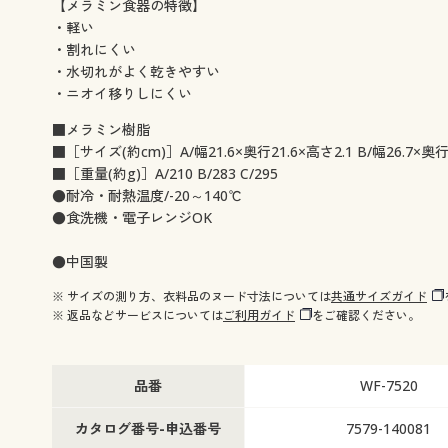
【メラミン食器の特徴】
・軽い
・割れにくい
・水切れがよく乾きやすい
・ニオイ移りしにくい
■メラミン樹脂
■［サイズ(約cm)］A/幅21.6×奥行21.6×高さ2.1 B/幅26.7×奥行26
■［重量(約g)］A/210 B/283 C/295
●耐冷・耐熱温度/-20～140℃
●食洗機・電子レンジOK
●中国製
※ サイズの測り方、衣料品のヌード寸法については
共通サイズガイド
※ 返品などサービスについては
ご利用ガイド
をご確認ください。
品番
WF-7520
カタログ番号-申込番号
7579-140081