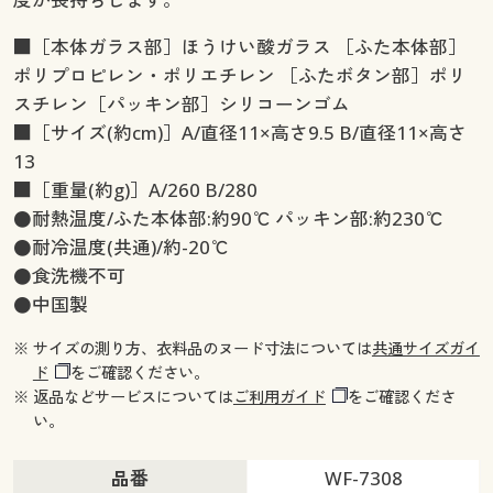
■［本体ガラス部］ほうけい酸ガラス ［ふた本体部］
ポリプロピレン・ポリエチレン ［ふたボタン部］ポリ
スチレン［パッキン部］シリコーンゴム
■［サイズ(約cm)］A/直径11×高さ9.5 B/直径11×高さ
13
■［重量(約g)］A/260 B/280
●耐熱温度/ふた本体部:約90℃ パッキン部:約230℃
●耐冷温度(共通)/約-20℃
●食洗機不可
●中国製
※ サイズの測り方、衣料品のヌード寸法については
共通サイズガイ
ド
をご確認ください。
※ 返品などサービスについては
ご利用ガイド
をご確認くださ
い。
品番
WF-7308