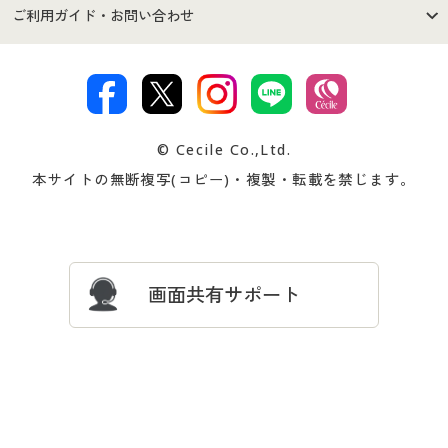
セシールご利用規約
プライバシーポリシー
商品カテゴリ
バーゲンセール
ご利用ガイド・お問い合わせ
特定商取引法に基づく表示
古物営業法に基づく表示
カタログ・チラシからのご注
デジタルカタログ
ご注文は
お届けは
文
著作権・商標について
会社案内
交換・返品は
お支払は
カタログ無料プレゼント
特集一覧
© Cecile Co.,Ltd.
会員登録・お客様情報変更に
お客様番号・パスワードをお
本サイトの無断複写(コピー)・複製・転載を禁じます。
プレゼント＆キャンペーン
サイトマップ
ついて
忘れの場合
サイズガイド
よくある質問とお問い合わせ
画面共有サポート