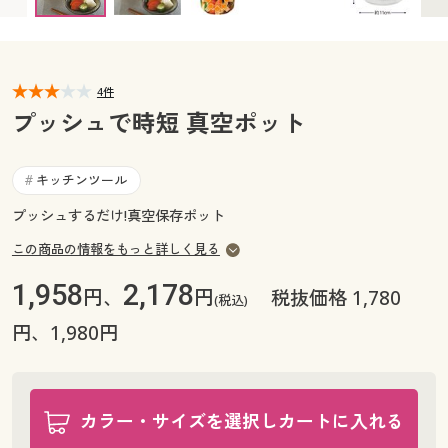
カタログ無料プレゼント
マイページ
会員メニュー
閲覧履歴
4件
マイページ
プッシュで時短 真空ポット
お気に入り
閲覧履歴
キッチンツール
#
サポート
お気に入り
プッシュするだけ!真空保存ポット
ご利用ガイド
この商品の情報をもっと詳しく見る
サポート
1,958
2,178
円、
円
税抜価格 1,780
よくある質問とお問い合わせ
(税込)
ご利用ガイド
円、1,980円
よくある質問とお問い合わせ
カラー・サイズを選択しカートに入れる