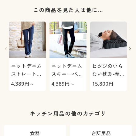
この商品を見た人は他に…
ニットデニム
ニットデニム
ヒツジのいら
ストレートパ
スキニーパン
ない枕® -至
ンツ(スマート
ツ(スマートニ
極-
4,389
円～
4,389
円～
15,800
円
7
ニットジーン
ットジーンズ)
ズ)(全方向ス
(全方向ストレ
トレッチ・や
ッチ・やわら
わらか・選べ
か・選べる4
キッチン用品の他のカテゴリ
る4レング
レングス・洗
ス・洗濯機
濯機OK・1年
食器
台所用品