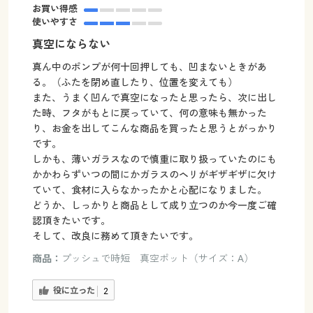
お買い得感
使いやすさ
真空にならない
真ん中のポンプが何十回押しても、凹まないときがあ
る。（ふたを閉め直したり、位置を変えても）
また、うまく凹んで真空になったと思ったら、次に出し
た時、フタがもとに戻っていて、何の意味も無かった
り、お金を出してこんな商品を買ったと思うとがっかり
です。
しかも、薄いガラスなので慎重に取り扱っていたのにも
かかわらずいつの間にかガラスのヘリがギザギザに欠け
ていて、食材に入らなかったかと心配になりました。
どうか、しっかりと商品として成り立つのか今一度ご確
認頂きたいです。
そして、改良に務めて頂きたいです。
商品：
プッシュで時短 真空ポット（サイズ：A）
役に立った
2