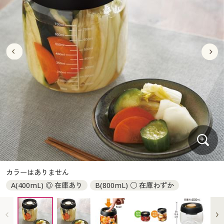
大きいサイズ
制服・スクールすべて
美容・健康・サプリメント
寝具・ベッド
制服・スクール
美容・健康通販すべて
家具・収納
キッチン・雑貨・日用品
バーゲン
大きいサイズ通販すべて
制服・学生服
カーテン・ラグ・ファブリック
大きいサイズ
制服・スクールすべて
美容・健康・サプリメント
寝具・ベッド
詳細検索
バーゲンセール
大きいサイズ レディース服
ジュニア・ティーンズ下着
バーゲン
大きいサイズ通販すべて
制服・学生服
カーテン・ラグ・ファブリック
商品カテゴリ一覧
シークレットセール
大きいサイズ レディース下着
詳細検索
バーゲンセール
大きいサイズ レディース服
ジュニア・ティーンズ下着
カタログ
大きいサイズ メンズ
商品カテゴリ一覧
シークレットセール
大きいサイズ レディース下着
カタログ・チラシからのご注文
カタログ
大きいサイズ 事務・制服
大きいサイズ メンズ
デジタルカタログ
カタログ・チラシからのご注文
カラーはありません
大きいサイズ 事務・制服
A(400mL) ◎ 在庫あり
B(800mL) ○ 在庫わずか
カタログ無料プレゼント
デジタルカタログ
会員メニュー