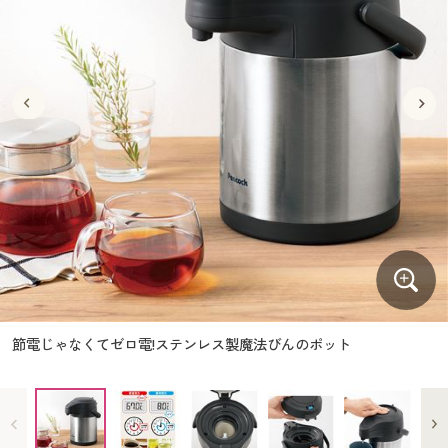
大きいサイズ
制服・スクールすべて
美容・健康・サプリメント
寝具・ベッド
制服・スクール
美容・健康通販すべて
家具・収納
キッチン・雑貨・日用品
バーゲン
大きいサイズ通販すべて
制服・学生服
カーテン・ラグ・ファブリック
大きいサイズ
制服・スクールすべて
美容・健康・サプリメント
寝具・ベッド
詳細検索
バーゲンセール
大きいサイズ レディース服
ジュニア・ティーンズ下着
バーゲン
大きいサイズ通販すべて
制服・学生服
カーテン・ラグ・ファブリック
商品カテゴリ一覧
シークレットセール
大きいサイズ レディース下着
詳細検索
バーゲンセール
大きいサイズ レディース服
ジュニア・ティーンズ下着
カタログ
大きいサイズ メンズ
商品カテゴリ一覧
シークレットセール
大きいサイズ レディース下着
カタログ・チラシからのご注文
カタログ
大きいサイズ 事務・制服
大きいサイズ メンズ
デジタルカタログ
カタログ・チラシからのご注文
節電じゃなくてゼロ電!ステンレス製魔法びんのポット
大きいサイズ 事務・制服
カタログ無料プレゼント
デジタルカタログ
会員メニュー