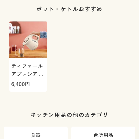
1
ポット・ケトルおすすめ
ティファール
アプレシア ロ
ック 0.8L (電
6,400
円
気ケトル)
キッチン用品の他のカテゴリ
食器
台所用品