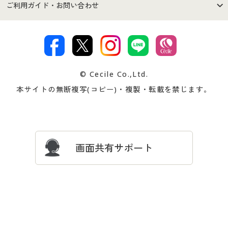
セシールご利用規約
プライバシーポリシー
商品カテゴリ
バーゲンセール
ご利用ガイド・お問い合わせ
特定商取引法に基づく表示
古物営業法に基づく表示
カタログ・チラシからのご注
デジタルカタログ
ご注文は
お届けは
文
著作権・商標について
会社案内
交換・返品は
お支払は
カタログ無料プレゼント
特集一覧
© Cecile Co.,Ltd.
会員登録・お客様情報変更に
お客様番号・パスワードをお
本サイトの無断複写(コピー)・複製・転載を禁じます。
プレゼント＆キャンペーン
サイトマップ
ついて
忘れの場合
サイズガイド
よくある質問とお問い合わせ
画面共有サポート