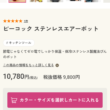
カタログ無料プレゼント
マイページ
会員メニュー
1件
閲覧履歴
マイページ
ピーコック ステンレスエアーポット
お気に入り
閲覧履歴
キッチンツール
#
サポート
節電じゃなくてゼロ電でしっかり保温・保冷!ステンレス製魔法びん
お気に入り
のポット
ご利用ガイド
サポート
この商品の情報をもっと詳しく見る
よくある質問とお問い合わせ
10,780
円
ご利用ガイド
税抜価格 9,800円
(税込)
よくある質問とお問い合わせ
カラー・サイズを選択しカートに入れる