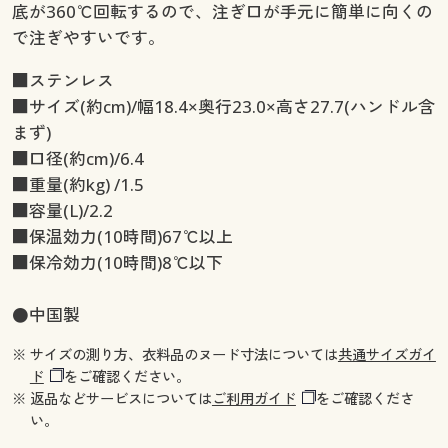
底が360℃回転するので、注ぎ口が手元に簡単に向くの
で注ぎやすいです。
■ステンレス
■サイズ(約cm)/幅18.4×奥行23.0×高さ27.7(ハンドル含
まず)
■口径(約cm)/6.4
■重量(約kg) /1.5
■容量(L)/2.2
■保温効力(10時間)67℃以上
■保冷効力(10時間)8℃以下
●中国製
※ サイズの測り方、衣料品のヌード寸法については
共通サイズガイ
ド
をご確認ください。
※ 返品などサービスについては
ご利用ガイド
をご確認くださ
い。