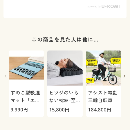
この商品を見た人は他に…
すのこ型吸湿
ヒツジのいら
アシスト電動
マット「エア
ない枕® -至
三輪自転車
ージョブ®」
極-
9,990
円
15,800
円
184,800
円
3
Max