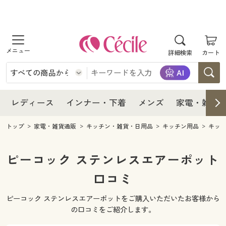
商品を探す
レディース
商品を探す
詳細検索
カート
インナー・下着
レディース通販すべて
レディース
メンズ
インナー・下着通販すべて
レディースファッション
インナー・下着
レディース通販すべて
レディース
インナー・下着
メンズ
家電・雑貨
家電・雑貨
メンズ通販すべて
女性下着
女性下着
メンズ
インナー・下着通販すべて
レディースファッション
トップ
家電・雑貨通販
キッチン・雑貨・日用品
キッチン用品
キッ
寝具・インテリア・家具
家電・雑貨すべて
メンズファッション
メンズ下着
家電・雑貨
メンズ通販すべて
女性下着
女性下着
ピーコック ステンレスエアーポット
美容・健康
寝具・インテリア・家具通販すべて
口コミ
家電
メンズ下着
ジュニア・ティーンズ下着
寝具・インテリア・家具
家電・雑貨すべて
メンズファッション
メンズ下着
ピーコック ステンレスエアーポットをご購入いただいたお客様から
制服・スクール
美容・健康通販すべて
家具・収納
キッチン・雑貨・日用品
美容・健康
寝具・インテリア・家具通販すべて
家電
メンズ下着
の口コミをご紹介します。
ジュニア・ティーンズ下着