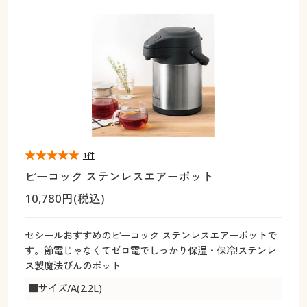
大きいサイズ
制服・スクールすべて
美容・健康・サプリメント
寝具・ベッド
制服・スクール
美容・健康通販すべて
家具・収納
キッチン・雑貨・日用品
バーゲン
大きいサイズ通販すべて
制服・学生服
カーテン・ラグ・ファブリック
大きいサイズ
制服・スクールすべて
美容・健康・サプリメント
寝具・ベッド
詳細検索
バーゲンセール
大きいサイズ レディース服
ジュニア・ティーンズ下着
バーゲン
大きいサイズ通販すべて
制服・学生服
カーテン・ラグ・ファブリック
商品カテゴリ一覧
シークレットセール
大きいサイズ レディース下着
詳細検索
バーゲンセール
大きいサイズ レディース服
ジュニア・ティーンズ下着
カタログ
1件
大きいサイズ メンズ
商品カテゴリ一覧
シークレットセール
大きいサイズ レディース下着
ピーコック ステンレスエアーポット
カタログ・チラシからのご注文
10,780円(税込)
カタログ
大きいサイズ 事務・制服
大きいサイズ メンズ
デジタルカタログ
カタログ・チラシからのご注文
セシールおすすめのピーコック ステンレスエアーポットで
大きいサイズ 事務・制服
す。節電じゃなくてゼロ電でしっかり保温・保冷!ステンレ
カタログ無料プレゼント
ス製魔法びんのポット
デジタルカタログ
■サイズ/A(2.2L)
会員メニュー