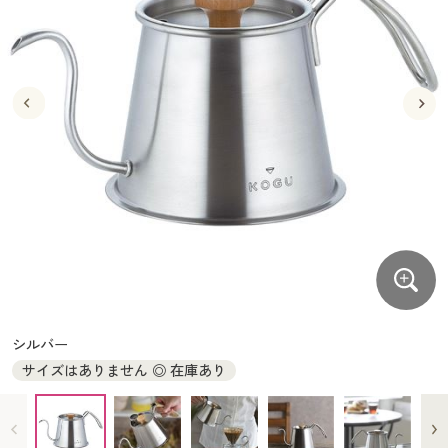
大きいサイズ
制服・スクールすべて
美容・健康・サプリメント
寝具・ベッド
制服・スクール
美容・健康通販すべて
家具・収納
キッチン・雑貨・日用品
バーゲン
大きいサイズ通販すべて
制服・学生服
カーテン・ラグ・ファブリック
大きいサイズ
制服・スクールすべて
美容・健康・サプリメント
寝具・ベッド
詳細検索
バーゲンセール
大きいサイズ レディース服
ジュニア・ティーンズ下着
バーゲン
大きいサイズ通販すべて
制服・学生服
カーテン・ラグ・ファブリック
商品カテゴリ一覧
シークレットセール
大きいサイズ レディース下着
詳細検索
バーゲンセール
大きいサイズ レディース服
ジュニア・ティーンズ下着
カタログ
大きいサイズ メンズ
商品カテゴリ一覧
シークレットセール
大きいサイズ レディース下着
カタログ・チラシからのご注文
カタログ
大きいサイズ 事務・制服
大きいサイズ メンズ
デジタルカタログ
カタログ・チラシからのご注文
シルバー
大きいサイズ 事務・制服
サイズはありません ◎ 在庫あり
カタログ無料プレゼント
デジタルカタログ
会員メニュー