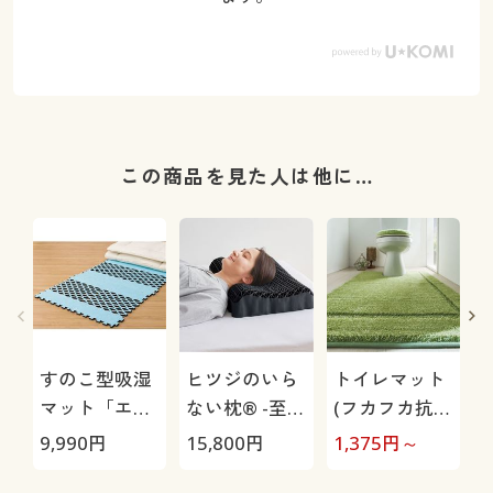
この商品を見た人は他に…
すのこ型吸湿
ヒツジのいら
トイレマット
マット「エア
ない枕® -至
(フカフカ抗菌
ージョブ®」
極-
防臭)
9,990
円
15,800
円
1,375
円～
3
Max