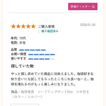
詳細フィルター
2026-01-20
ご購入者様
購入確認済み
年代:
70代
性別:
女性
品質
お買い得感
使いやすさ
探していた物
やっと探し求めていた商品に出会えました。珈琲好きな
知り合いにも試してもらったところこれ良いねーと。珈
琲を淹れるのがもっと楽しみになりました。
商品：
珈琲考具 ツードリップポットPro フタ付き
（カラー：シルバー）