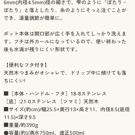
6mm(内径4.5mm)径の細さで、雫のように「ぽたり・
ぽたり」と落としたり、糸のようにそっと注ぐことが
でき、湯量調節が簡単に。
ポット本体は開口部が広く手を入れてしっかり洗えま
す。フチは外カールになっているので、使い終わった
後も水滴が残りにくい形状です。
【便利なフタ付き】
天然木つまみがオシャレで、ドリップ中に傾けても落
ちにくい!
■［本体・ハンドル・フタ］18-8ステンレス
［底］:21-0ステンレス ［ツマミ］天然木
■サイズ(約cm)/幅25.5×奥行13×高さ11、内径8.5(底径
11.5)×深さ9.5
■重量/約390g
●容量(約)/満水750ml、適正500ml