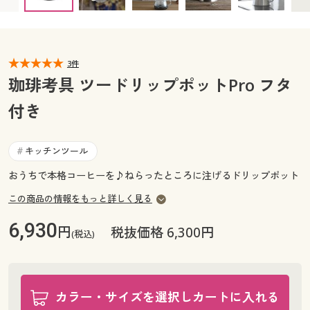
カタログ無料プレゼント
マイページ
会員メニュー
閲覧履歴
3件
マイページ
珈琲考具 ツードリップポットPro フタ
お気に入り
付き
閲覧履歴
サポート
お気に入り
キッチンツール
#
ご利用ガイド
おうちで本格コーヒーを♪ねらったところに注げるドリップポット
サポート
この商品の情報をもっと詳しく見る
よくある質問とお問い合わせ
ご利用ガイド
6,930
円
税抜価格 6,300円
(税込)
よくある質問とお問い合わせ
カラー・サイズを選択しカートに入れる