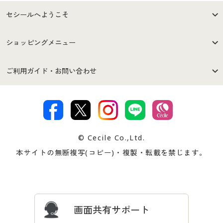
セシールへようこそ
はじめての方へ
ご利用環境について
ショッピングメニュー
セシールご利用規約
プライバシーポリシー
商品カテゴリ
バーゲンセール
ご利用ガイド・お問い合わせ
特定商取引法に基づく表示
古物営業法に基づく表示
カタログ・チラシからのご注
デジタルカタログ
ご注文は
お届けは
文
著作権・商標について
会社案内
交換・返品は
お支払は
カタログ無料プレゼント
特集一覧
© Cecile Co.,Ltd.
会員登録・お客様情報変更に
お客様番号・パスワードをお
本サイトの無断複写(コピー)・複製・転載を禁じます。
プレゼント＆キャンペーン
サイトマップ
ついて
忘れの場合
サイズガイド
よくある質問とお問い合わせ
画面共有サポート