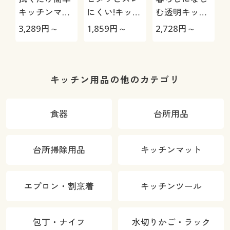
キッチンマッ
にくい!キッチ
む透明キッチ
ト
ンマット(ニッ
ンマット
3,289
円～
1,859
円～
2,728
円～
1
ト柄)
キッチン用品の他のカテゴリ
食器
台所用品
台所掃除用品
キッチンマット
エプロン・割烹着
キッチンツール
包丁・ナイフ
水切りかご・ラック