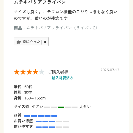
ムテキバリアフライパン
サイズも良く。、テフロン機能のこびりつきもなく良い
のですが、重いのが残念です
商品：
ムテキバリアフライパン（サイズ：C）
役に立った
0
2026-07-13
ご購入者様
購入確認済み
年代:
60代
性別:
女性
身長:
160～165cm
サイズ感
小さい
大きい
品質
お買い得感
使いやすさ