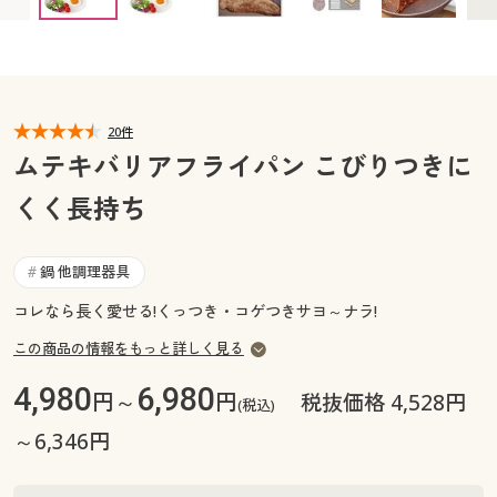
カタログ無料プレゼント
マイページ
会員メニュー
閲覧履歴
マイページ
20件
ムテキバリアフライパン こびりつきに
お気に入り
閲覧履歴
くく長持ち
サポート
お気に入り
ご利用ガイド
鍋 他調理器具
#
サポート
コレなら長く愛せる!くっつき・コゲつきサヨ～ナラ!
よくある質問とお問い合わせ
ご利用ガイド
この商品の情報をもっと詳しく見る
4,980
6,980
円～
円
税抜価格 4,528円
よくある質問とお問い合わせ
(税込)
～6,346円