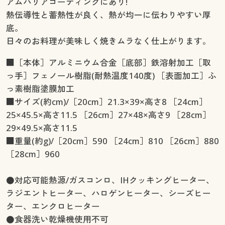
アムバリアコーティングにあり!
熱伝導性と蓄熱性が良く、熱が均一に伝わりやすい厚
底。
日々のお料理が美味しく焼きムラなく仕上がります。
■［本体］アルミニウム合金［底部］鉄溶射加工［取
っ手］フェノール樹脂(耐熱温度140度) ［表面加工］ふ
っ素樹脂塗膜加工
■サイズ(約cm)/［20cm］21.3×39×高さ8 ［24cm］
25×45.5×高さ11.5 ［26cm］27×48×高さ9 ［28cm］
29×49.5×高さ11.5
■重量(約g)/［20cm］590 ［24cm］810 ［26cm］880
［28cm］960
●対応可能熱源/ガスコンロ、IHクッキングヒーター、
ラジエントヒーター、ハロゲンヒーター、シーズヒー
ター、エンクロヒーター
●食器洗い乾燥機使用不可