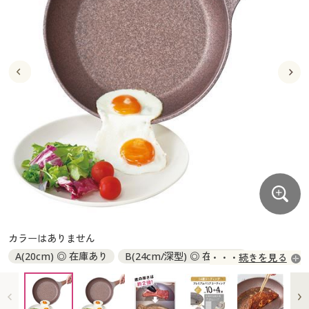
大きいサイズ
制服・スクールすべて
美容・健康・サプリメント
寝具・ベッド
制服・スクール
美容・健康通販すべて
家具・収納
キッチン・雑貨・日用品
バーゲン
大きいサイズ通販すべて
制服・学生服
カーテン・ラグ・ファブリック
大きいサイズ
制服・スクールすべて
美容・健康・サプリメント
寝具・ベッド
詳細検索
バーゲンセール
大きいサイズ レディース服
ジュニア・ティーンズ下着
バーゲン
大きいサイズ通販すべて
制服・学生服
カーテン・ラグ・ファブリック
商品カテゴリ一覧
シークレットセール
大きいサイズ レディース下着
詳細検索
バーゲンセール
大きいサイズ レディース服
ジュニア・ティーンズ下着
カタログ
大きいサイズ メンズ
商品カテゴリ一覧
シークレットセール
大きいサイズ レディース下着
カタログ・チラシからのご注文
カタログ
大きいサイズ 事務・制服
大きいサイズ メンズ
デジタルカタログ
カタログ・チラシからのご注文
カラーはありません
大きいサイズ 事務・制服
A(20cm) ◎ 在庫あり
B(24cm/深型) ◎ 在庫あり
続きを見る
カタログ無料プレゼント
デジタルカタログ
C(26cm) ◎ 在庫あり
D(28cm/深型) ◎ 在庫あり
会員メニュー