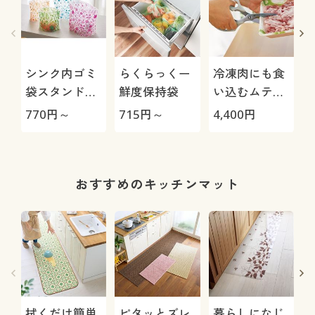
シンク内ゴミ
らくらっくー
冷凍肉にも食
袋スタンドタ
鮮度保持袋
い込むムテキ
イプ
バサミ
770
円～
715
円～
4,400
円
2
おすすめのキッチンマット
拭くだけ簡単
ピタッとズレ
暮らしになじ