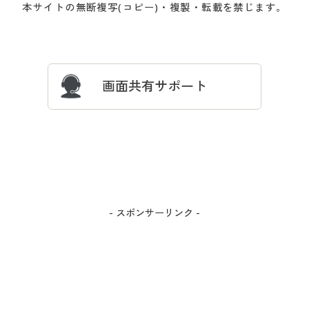
本サイトの無断複写(コピー)・複製・転載を禁じます。
プレゼント＆キャンペーン
サイトマップ
ついて
忘れの場合
サイズガイド
よくある質問とお問い合わせ
画面共有サポート
- スポンサーリンク -
カラー・サイズを選択しカートに入れる