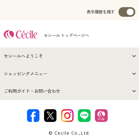
表示履歴を残す
セシール トップページへ
セシールへようこそ
はじめての方へ
ご利用環境について
ショッピングメニュー
セシールご利用規約
プライバシーポリシー
商品カテゴリ
バーゲンセール
ご利用ガイド・お問い合わせ
特定商取引法に基づく表示
古物営業法に基づく表示
カタログ・チラシからのご注
デジタルカタログ
ご注文は
お届けは
文
著作権・商標について
会社案内
交換・返品は
お支払は
カタログ無料プレゼント
特集一覧
© Cecile Co.,Ltd.
会員登録・お客様情報変更に
お客様番号・パスワードをお