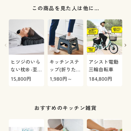
この商品を見た人は他に…
ヒツジのいら
キッチンステ
アシスト電動
ない枕® -至
ップ(折りたた
三輪自転車
極-
み式踏み台)
15,800
円
1,980
円～
184,800
円
3
1
おすすめのキッチン雑貨