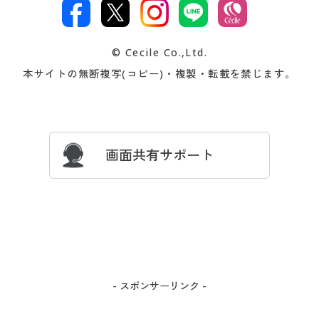
文
著作権・商標について
会社案内
交換・返品は
お支払は
カタログ無料プレゼント
特集一覧
© Cecile Co.,Ltd.
会員登録・お客様情報変更に
お客様番号・パスワードをお
本サイトの無断複写(コピー)・複製・転載を禁じます。
プレゼント＆キャンペーン
サイトマップ
ついて
忘れの場合
サイズガイド
よくある質問とお問い合わせ
画面共有サポート
- スポンサーリンク -