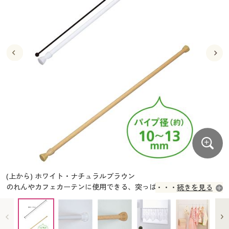
大きいサイズ
制服・スクールすべて
美容・健康・サプリメント
寝具・ベッド
制服・スクール
美容・健康通販すべて
家具・収納
キッチン・雑貨・日用品
バーゲン
大きいサイズ通販すべて
制服・学生服
カーテン・ラグ・ファブリック
大きいサイズ
制服・スクールすべて
美容・健康・サプリメント
寝具・ベッド
詳細検索
バーゲンセール
大きいサイズ レディース服
ジュニア・ティーンズ下着
バーゲン
大きいサイズ通販すべて
制服・学生服
カーテン・ラグ・ファブリック
商品カテゴリ一覧
シークレットセール
大きいサイズ レディース下着
詳細検索
バーゲンセール
大きいサイズ レディース服
ジュニア・ティーンズ下着
カタログ
大きいサイズ メンズ
商品カテゴリ一覧
シークレットセール
大きいサイズ レディース下着
カタログ・チラシからのご注文
カタログ
大きいサイズ 事務・制服
大きいサイズ メンズ
デジタルカタログ
カタログ・チラシからのご注文
(上から) ホワイト・ナチュラルブラウン
大きいサイズ 事務・制服
のれんやカフェカーテンに使用できる、突っぱりスマートポールで
続きを見る
カタログ無料プレゼント
す。
デジタルカタログ
会員メニュー