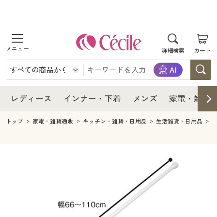
商品を探す
レディース
商品を探す
詳細検索
カート
インナー・下着
レディース通販すべて
レディース
メンズ
インナー・下着通販すべて
レディースファッション
インナー・下着
レディース通販すべて
レディース
インナー・下着
メンズ
家電・雑貨
家電・雑貨
メンズ通販すべて
女性下着
女性下着
メンズ
インナー・下着通販すべて
レディースファッション
トップ
家電・雑貨通販
キッチン・雑貨・日用品
生活雑貨・日用品
寝具・インテリア・家具
家電・雑貨すべて
メンズファッション
メンズ下着
家電・雑貨
メンズ通販すべて
女性下着
女性下着
美容・健康
寝具・インテリア・家具通販すべて
家電
メンズ下着
ジュニア・ティーンズ下着
寝具・インテリア・家具
家電・雑貨すべて
メンズファッション
メンズ下着
制服・スクール
美容・健康通販すべて
家具・収納
キッチン・雑貨・日用品
美容・健康
寝具・インテリア・家具通販すべて
家電
メンズ下着
ジュニア・ティーンズ下着