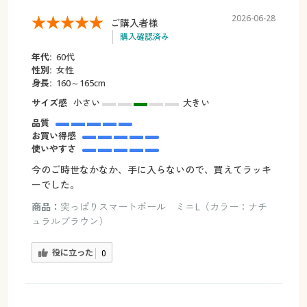
2026-06-28
ご購入者様
購入確認済み
年代:
60代
性別:
女性
身長:
160～165cm
サイズ感
小さい
大きい
品質
お買い得感
使いやすさ
今のご時世なかなか、手に入らないので、買えてラッキ
ーでした。
商品：
突っぱりスマートポール ミニL（カラー：ナチ
ュラルブラウン）
役に立った
0