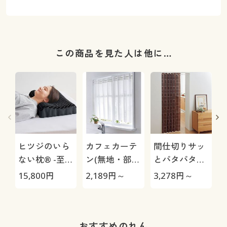
この商品を見た人は他に…
ヒツジのいら
カフェカーテ
間仕切りサッ
ない枕® -至
ン(無地・部屋
とパタパタ省
極-
が明るくなる
エネカーテン
15,800
円
2,189
円～
3,278
円～
6
遮像タイプ)
糸
おすすめのれん