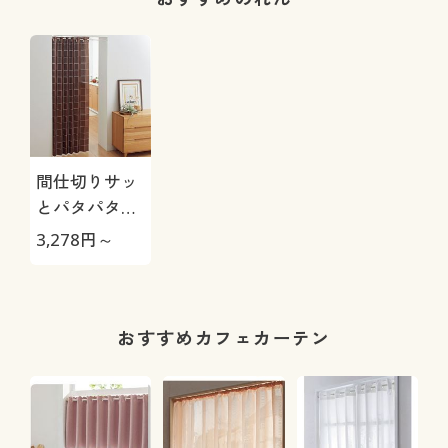
間仕切りサッ
とパタパタ省
エネカーテン
3,278
円～
おすすめカフェカーテン