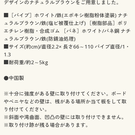
デザインのナチュラルブラウンをご用意しました。
■［パイプ］ホワイト/鉄(エポキシ樹脂粉体塗装) ナチ
ュラルブラウン/鉄(塩ビ被覆仕上げ) ［樹脂部品］ポリ
エチレン樹脂・合成ゴム ［バネ］ホワイト/バネ鋼 ナチ
ュラルブラウン/鉄(防錆油処理)
■サイズ(約cm)/直径2.2× 長さ66～110 パイプ直径/1・
1.3
■耐荷重/約2～5kg
●中国製
※十分に強度がある壁に取り付けてください。ボード
やベニヤなどの壁は、桟がある場所か当て板をして取
り付けてください。
※斜面や湾曲面、凹凸の壁には取り付けできません。
※取り付け跡が残る場合があります。