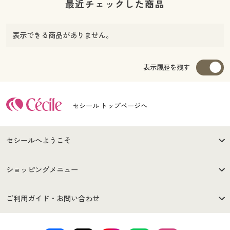
最近チェックした商品
表示できる商品がありません。
表示履歴を残す
セシール トップページへ
セシールへようこそ
はじめての方へ
ご利用環境について
ショッピングメニュー
セシールご利用規約
プライバシーポリシー
商品カテゴリ
バーゲンセール
ご利用ガイド・お問い合わせ
特定商取引法に基づく表示
古物営業法に基づく表示
カタログ・チラシからのご注
デジタルカタログ
ご注文は
お届けは