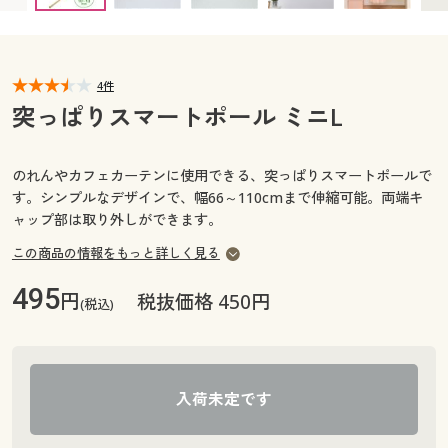
カタログ無料プレゼント
マイページ
会員メニュー
4件
閲覧履歴
マイページ
突っぱりスマートポール ミニL
お気に入り
閲覧履歴
のれんやカフェカーテンに使用できる、突っぱりスマートポールで
サポート
す。シンプルなデザインで、幅66～110cmまで伸縮可能。両端キ
お気に入り
ャップ部は取り外しができます。
ご利用ガイド
この商品の情報をもっと詳しく見る
サポート
495
円
よくある質問とお問い合わせ
税抜価格 450円
(税込)
ご利用ガイド
よくある質問とお問い合わせ
入荷未定です