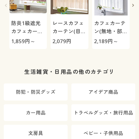
防炎1級遮光
レースカフェ
カフェカーテ
カフェカーテ
カーテン(目隠
ン(無地・部屋
ン
し・UVカッ
が明るくなる
1,859
円～
2,079
円
2,189
円～
4
ト・防炎)
遮像タイプ)
生活雑貨・日用品の他のカテゴリ
防犯・防災グッズ
アイデア商品
カー用品
トラベルグッズ・旅行用品
文房具
ベビー・子供用品