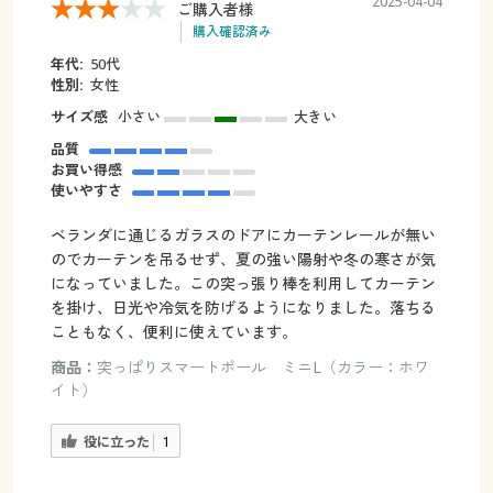
2025-04-04
ご購入者様
購入確認済み
年代:
50代
性別:
女性
サイズ感
小さい
大きい
品質
お買い得感
使いやすさ
ベランダに通じるガラスのドアにカーテンレールが無い
のでカーテンを吊るせず、夏の強い陽射や冬の寒さが気
になっていました。この突っ張り棒を利用してカーテン
を掛け、日光や冷気を防げるようになりました。落ちる
こともなく、便利に使えています。
商品：
突っぱりスマートポール ミニL（カラー：ホワ
イト）
役に立った
1