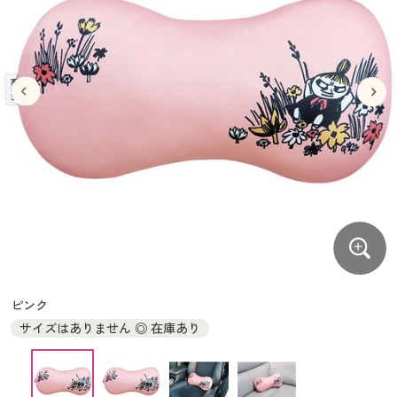
大きいサイズ
制服・スクールすべて
美容・健康・サプリメント
寝具・ベッド
制服・スクール
美容・健康通販すべて
家具・収納
キッチン・雑貨・日用品
バーゲン
大きいサイズ通販すべて
制服・学生服
カーテン・ラグ・ファブリック
大きいサイズ
制服・スクールすべて
美容・健康・サプリメント
寝具・ベッド
詳細検索
バーゲンセール
大きいサイズ レディース服
ジュニア・ティーンズ下着
バーゲン
大きいサイズ通販すべて
制服・学生服
カーテン・ラグ・ファブリック
商品カテゴリ一覧
シークレットセール
大きいサイズ レディース下着
詳細検索
バーゲンセール
大きいサイズ レディース服
ジュニア・ティーンズ下着
カタログ
大きいサイズ メンズ
商品カテゴリ一覧
シークレットセール
大きいサイズ レディース下着
カタログ・チラシからのご注文
カタログ
大きいサイズ 事務・制服
大きいサイズ メンズ
デジタルカタログ
カタログ・チラシからのご注文
ピンク
大きいサイズ 事務・制服
サイズはありません ◎ 在庫あり
カタログ無料プレゼント
デジタルカタログ
会員メニュー