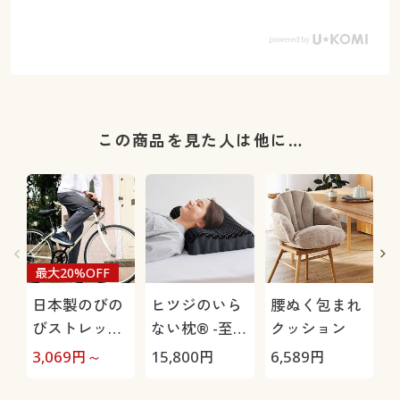
この商品を見た人は他に…
最大20%OFF
日本製のびの
ヒツジのいら
腰ぬく包まれ
びストレッチ
ない枕® -至
クッション
パンツ(吸汗速
極-
(
3,069
円～
15,800
円
6,589
円
3
乾・タテヨコ
ストレッチ)