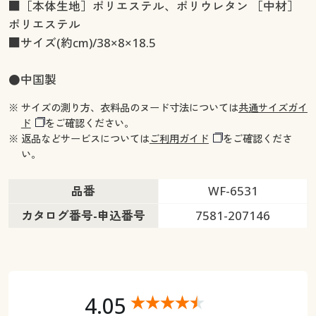
■［本体生地］ポリエステル、ポリウレタン ［中材］
ポリエステル
■サイズ(約cm)/38×8×18.5
●中国製
※ サイズの測り方、衣料品のヌード寸法については
共通サイズガイ
ド
をご確認ください。
※ 返品などサービスについては
ご利用ガイド
をご確認くださ
い。
品番
WF-6531
カタログ番号-申込番号
7581-207146
4.05