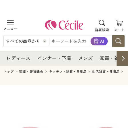
商品を探す
レディース
商品を探す
詳細検索
カート
インナー・下着
レディース通販すべて
レディース
メンズ
インナー・下着通販すべて
レディースファッション
インナー・下着
レディース通販すべて
レディース
インナー・下着
メンズ
家電・雑貨
家電・雑貨
メンズ通販すべて
女性下着
女性下着
メンズ
インナー・下着通販すべて
レディースファッション
トップ
家電・雑貨通販
キッチン・雑貨・日用品
生活雑貨・日用品
寝具・インテリア・家具
家電・雑貨すべて
メンズファッション
メンズ下着
家電・雑貨
メンズ通販すべて
女性下着
女性下着
美容・健康
寝具・インテリア・家具通販すべて
家電
メンズ下着
ジュニア・ティーンズ下着
寝具・インテリア・家具
家電・雑貨すべて
メンズファッション
メンズ下着
制服・スクール
美容・健康通販すべて
家具・収納
キッチン・雑貨・日用品
美容・健康
寝具・インテリア・家具通販すべて
家電
メンズ下着
ジュニア・ティーンズ下着