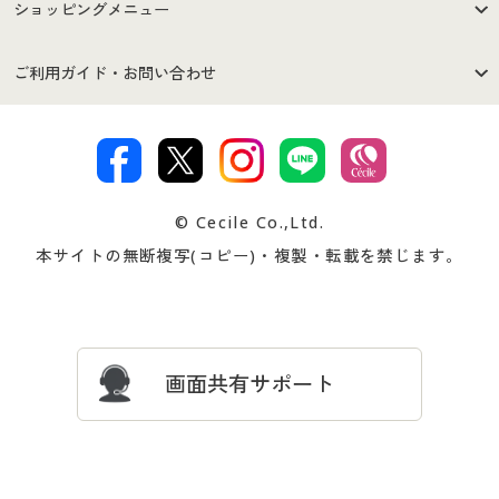
はじめての方へ
ご利用環境について
ショッピングメニュー
セシールご利用規約
プライバシーポリシー
商品カテゴリ
バーゲンセール
ご利用ガイド・お問い合わせ
特定商取引法に基づく表示
古物営業法に基づく表示
カタログ・チラシからのご注
デジタルカタログ
ご注文は
お届けは
文
著作権・商標について
会社案内
交換・返品は
お支払は
カタログ無料プレゼント
特集一覧
© Cecile Co.,Ltd.
会員登録・お客様情報変更に
お客様番号・パスワードをお
本サイトの無断複写(コピー)・複製・転載を禁じます。
プレゼント＆キャンペーン
サイトマップ
ついて
忘れの場合
サイズガイド
よくある質問とお問い合わせ
画面共有サポート