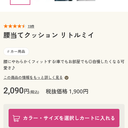
カタログ無料プレゼント
マイページ
会員メニュー
閲覧履歴
19件
マイページ
腰当てクッション リトルミイ
お気に入り
閲覧履歴
カー用品
#
サポート
お気に入り
腰にやわらかくフィットする!車でもお部屋でも◎自慢したくなる可
愛さ♪
ご利用ガイド
サポート
この商品の情報をもっと詳しく見る
よくある質問とお問い合わせ
ご利用ガイド
2,090
円
税抜価格 1,900円
(税込)
よくある質問とお問い合わせ
カラー・サイズを選択しカートに入れる