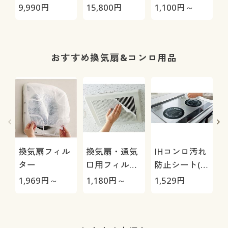
ージョブ®」
極-
イ/貼るだけカ
9,990
円
15,800
円
1,100
円～
2
Max
ビ対策
おすすめ換気扇&コンロ用品
換気扇フィル
換気扇・通気
IHコンロ汚れ
ター
口用フィルタ
防止シート(2
ー(24枚組)
枚組)
1,969
円～
1,180
円～
1,529
円
3