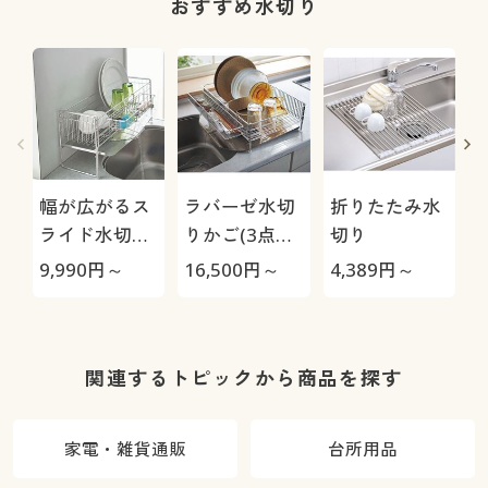
おすすめ水切り
幅が広がるス
ラバーゼ水切
折りたたみ水
ライド水切り
りかご(3点セ
切り
(脚高タイプ)/
ット)
9,990
円～
16,500
円～
4,389
円～
1
燕三条製
関連するトピックから商品を探す
家電・雑貨通販
台所用品