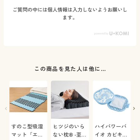
ご質問の中には個人情報は入力しないようお願いし
ます。
この商品を見た人は他に…
すのこ型吸湿
ヒツジのいら
ハイパワーバ
マット「エア
ない枕® -至
イオ カビキレ
け