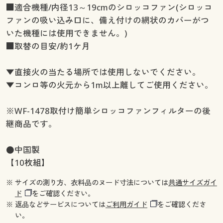
■適合機種/内径13～19cmのシロッコファン(シロッコ
ファンの吸い込み口に、備え付けの網状のカバーがつ
いた機種には使用できません。)
■取替の目安/約1ケ月
▼直接火の当たる場所では使用しないでください。
▼コンロ等の火元から1m以上離してご使用ください。
※WF-1478取付け簡単シロッコファンフィルターの後
継商品です。
●中国製
【10枚組】
※ サイズの測り方、衣料品のヌード寸法については
共通サイズガイ
ド
をご確認ください。
※ 返品などサービスについては
ご利用ガイド
をご確認くださ
い。