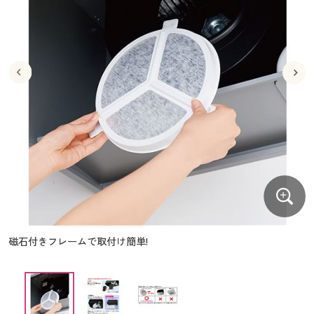
大きいサイズ
制服・スクールすべて
美容・健康・サプリメント
寝具・ベッド
制服・スクール
美容・健康通販すべて
家具・収納
キッチン・雑貨・日用品
バーゲン
大きいサイズ通販すべて
制服・学生服
カーテン・ラグ・ファブリック
大きいサイズ
制服・スクールすべて
美容・健康・サプリメント
寝具・ベッド
詳細検索
バーゲンセール
大きいサイズ レディース服
ジュニア・ティーンズ下着
バーゲン
大きいサイズ通販すべて
制服・学生服
カーテン・ラグ・ファブリック
商品カテゴリ一覧
シークレットセール
大きいサイズ レディース下着
詳細検索
バーゲンセール
大きいサイズ レディース服
ジュニア・ティーンズ下着
カタログ
大きいサイズ メンズ
商品カテゴリ一覧
シークレットセール
大きいサイズ レディース下着
カタログ・チラシからのご注文
カタログ
大きいサイズ 事務・制服
大きいサイズ メンズ
デジタルカタログ
カタログ・チラシからのご注文
磁石付きフレームで取付け簡単!
大きいサイズ 事務・制服
カタログ無料プレゼント
デジタルカタログ
会員メニュー