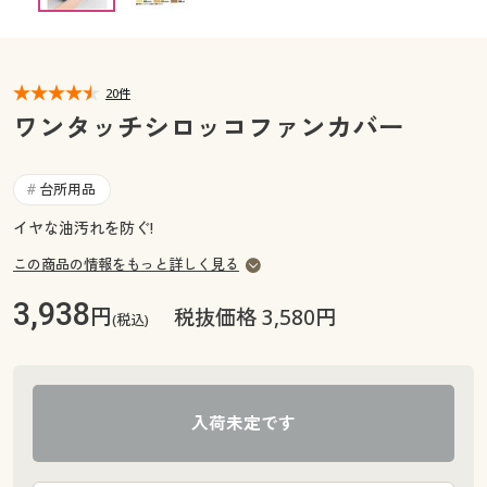
カタログ無料プレゼント
マイページ
会員メニュー
20件
閲覧履歴
マイページ
ワンタッチシロッコファンカバー
お気に入り
閲覧履歴
台所用品
#
サポート
イヤな油汚れを防ぐ!
お気に入り
ご利用ガイド
この商品の情報をもっと詳しく見る
サポート
3,938
円
税抜価格 3,580円
(税込)
よくある質問とお問い合わせ
ご利用ガイド
よくある質問とお問い合わせ
入荷未定です