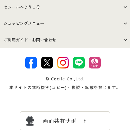
セシールへようこそ
はじめての方へ
ご利用環境について
ショッピングメニュー
セシールご利用規約
プライバシーポリシー
商品カテゴリ
バーゲンセール
ご利用ガイド・お問い合わせ
特定商取引法に基づく表示
古物営業法に基づく表示
カタログ・チラシからのご注
デジタルカタログ
ご注文は
お届けは
文
著作権・商標について
会社案内
交換・返品は
お支払は
カタログ無料プレゼント
特集一覧
© Cecile Co.,Ltd.
会員登録・お客様情報変更に
お客様番号・パスワードをお
本サイトの無断複写(コピー)・複製・転載を禁じます。
プレゼント＆キャンペーン
サイトマップ
ついて
忘れの場合
サイズガイド
よくある質問とお問い合わせ
画面共有サポート